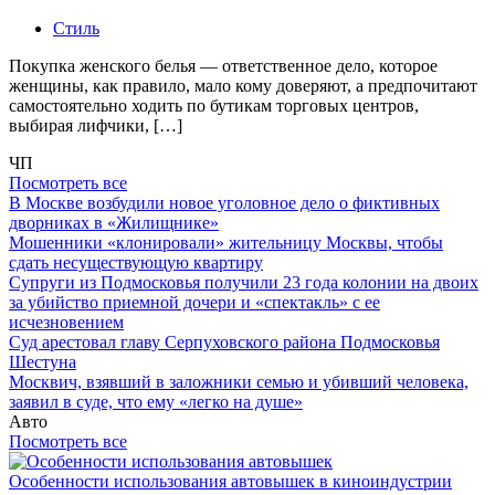
Стиль
Покупка женского белья — ответственное дело, которое
женщины, как правило, мало кому доверяют, а предпочитают
самостоятельно ходить по бутикам торговых центров,
выбирая лифчики, […]
ЧП
Посмотреть все
В Москве возбудили новое уголовное дело о фиктивных
дворниках в «Жилищнике»
Мошенники «клонировали» жительницу Москвы, чтобы
сдать несуществующую квартиру
Супруги из Подмосковья получили 23 года колонии на двоих
за убийство приемной дочери и «спектакль» с ее
исчезновением
Суд арестовал главу Серпуховского района Подмосковья
Шестуна
Москвич, взявший в заложники семью и убивший человека,
заявил в суде, что ему «легко на душе»
Авто
Посмотреть все
Особенности использования автовышек в киноиндустрии