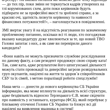
— до тих пір, поки зміни не торкнуться кадрів утворених на
тлі корумпованих схем, доти поки керівників будуть
підбирати не за професійні якості та зроблені справи, а за
красиві очі, здатність лизнути керівнику та наявності
фінансових потужностей!», – наголошується в повідомленні.
ЗМІ звертає увагу й на відсутність реагування по зазначеному
проблемному питанню, оскільки всі ті люди, хто погоджував
вказану кандидатуру дуже хвилюються за те, що новий ТВО
Голови запитає з них, а як саме ви перевірили даного
кандидата?
«Вони навіть не можуть призначити службове розслідування
по даному факту, а сам резидент продовжує свою справу ката!
Так, саме ката, адже результатом його шпигунської діяльності
можуть стати провокації та диверсійні загрози розвідувальних
груп окупантів, націлені на життя та здоров`я співробітників
СБУ та їх сімей, з метою поралізації роботи спецслужби!
Наша мета — донести до нового керівництва СБ України
інформацію, яка може вплинути на діяльність всієї структури,
адже бездіяльність відносно Терлецького Є.В. може свідчити
про наявність у останнього, куратора (ФСБ), який перебуває у
близькому оточенні Голови СБ України та блокує всі дії
націлені на виявлення зрадника в системі!