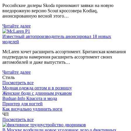
Российские дилеры Skoda принимают заявки на новую
внедорожную версию Scout кроссовера Kodiaq,
анонсированную весной этого…
Читайте далее
Известный автопроизводитель анонсировал 18 новых
моделей
McLaren хочет расширить ассортимент. Британская компания
подтвердила намерения расширить ассортимент своих
автомобилей и даже выпустить…
Читайте далее
Стиль
Посмотреть все
Модная одежда оптом и в розницу
Женские боди с длинным рукавом
Buduar-Info Красота и мода
Принтер для ногтей
Как визуально удлинить ноги
ЧП
Посмотреть все
В Москве возбудили новое уголовное дело о фиктивных