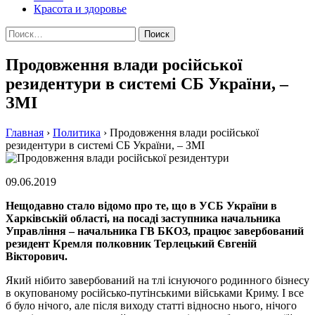
Красота и здоровье
Найти:
Продовження влади російської
резидентури в системі СБ України, –
ЗМІ
Главная
›
Политика
›
Продовження влади російської
резидентури в системі СБ України, – ЗМІ
09.06.2019
Нещодавно стало відомо про те, що в УСБ України в
Харківській області, на посаді заступника начальника
Управління – начальника ГВ БКОЗ, працює завербований
резидент Кремля полковник Терлецький Євгеній
Вікторович.
Який нібито завербований на тлі існуючого родинного бізнесу
в окупованому російсько-путінськими військами Криму. І все
б було нічого, але після виходу статті відносно нього, нічого