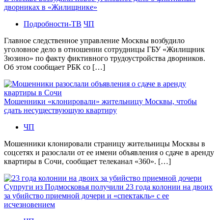
дворниках в «Жилищнике»
Подробности-ТВ
ЧП
Главное следственное управление Москвы возбудило
уголовное дело в отношении сотрудницы ГБУ «Жилищник
Зюзино» по факту фиктивного трудоустройства дворников.
Об этом сообщает РБК со […]
Мошенники «клонировали» жительницу Москвы, чтобы
сдать несуществующую квартиру
ЧП
Мошенники клонировали страницу жительницы Москвы в
соцсетях и разослали от ее имени объявления о сдаче в аренду
квартиры в Сочи, сообщает телеканал «360». […]
Супруги из Подмосковья получили 23 года колонии на двоих
за убийство приемной дочери и «спектакль» с ее
исчезновением