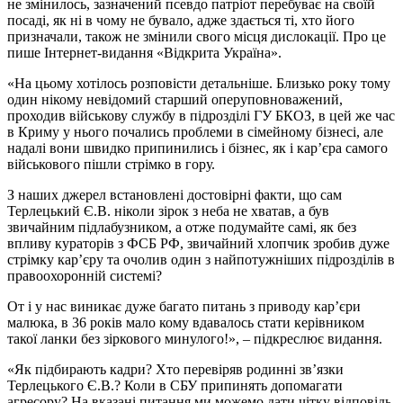
не змінилось, зазначений псевдо патріот перебуває на своїй
посаді, як ні в чому не бувало, адже здається ті, хто його
призначали, також не змінили свого місця дислокації. Про це
пише Інтернет-видання «Відкрита Україна».
«На цьому хотілось розповісти детальніше. Близько року тому
один нікому невідомий старший оперуповноважений,
проходив військову службу в підрозділі ГУ БКОЗ, в цей же час
в Криму у нього почались проблеми в сімейному бізнесі, але
надалі вони швидко припинились і бізнес, як і кар’єра самого
військового пішли стрімко в гору.
З наших джерел встановлені достовірні факти, що сам
Терлецький Є.В. ніколи зірок з неба не хватав, а був
звичайним підлабузником, а отже подумайте самі, як без
впливу кураторів з ФСБ РФ, звичайний хлопчик зробив дуже
стрімку кар’єру та очолив один з найпотужніших підрозділів в
правоохоронній системі?
От і у нас виникає дуже багато питань з приводу кар’єри
малюка, в 36 років мало кому вдавалось стати керівником
такої ланки без зіркового минулого!», – підкреслює видання.
«Як підбирають кадри? Хто перевіряв родинні зв’язки
Терлецького Є.В.? Коли в СБУ припинять допомагати
агресору? На вказані питання ми можемо дати чітку відповідь