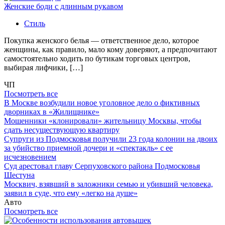
Женские боди с длинным рукавом
Стиль
Покупка женского белья — ответственное дело, которое
женщины, как правило, мало кому доверяют, а предпочитают
самостоятельно ходить по бутикам торговых центров,
выбирая лифчики, […]
ЧП
Посмотреть все
В Москве возбудили новое уголовное дело о фиктивных
дворниках в «Жилищнике»
Мошенники «клонировали» жительницу Москвы, чтобы
сдать несуществующую квартиру
Супруги из Подмосковья получили 23 года колонии на двоих
за убийство приемной дочери и «спектакль» с ее
исчезновением
Суд арестовал главу Серпуховского района Подмосковья
Шестуна
Москвич, взявший в заложники семью и убивший человека,
заявил в суде, что ему «легко на душе»
Авто
Посмотреть все