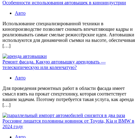
Особенности использования автовышек в киноиндустрии
Авто
Использование специализированной техники в
кинопроизводстве позволяет снимать впечатляющие кадры и
реализовывать самые смелые режиссёрские идеи. Автовышки
используются для динамичной съемки на высоте, обеспечивая
[…]
Ремонт фасада. Какую автовышку арендовать —
телескопическую или коленчатую?
Авто
Для проведения ремонтных работ в области фасада имеет
смысл взять на прокат спецтехнику, которая соответствует
вашим задачам. Поэтому потребуется такая услуга, как аренда
[…]
Россияне лишатся половины новинок от Toyota, Kia и BMW в
2024 году
Авто