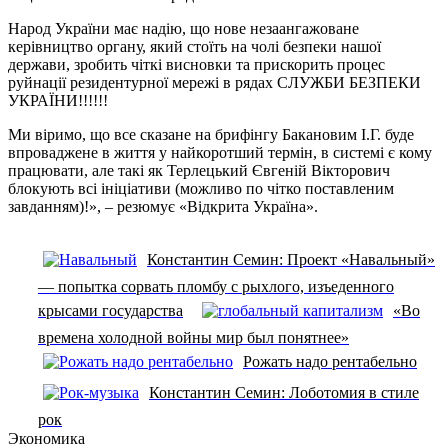
Народ України має надію, що нове незаангажоване
керівництво органу, який стоїть на чолі безпеки нашої
держави, зробить чіткі висновки та прискорить процес
руйнації резидентурної мережі в рядах СЛУЖБИ БЕЗПЕКИ
УКРАЇНИ!!!!!!
Ми віримо, що все сказане на брифінгу Бакановим І.Г. буде
впроваджене в життя у найкоротший термін, в системі є кому
працювати, але такі як Терлецький Євгеній Вікторович
блокують всі ініціативи (можливо по чітко поставленим
завданням)!», – резюмує «Відкрита Україна».
Константин Семин: Проект «Навальный»
— попытка сорвать пломбу с рыхлого, изъеденного
крысами государства
«Во
времена холодной войны мир был понятнее»
Рожать надо рентабельно
Константин Семин: Лоботомия в стиле
рок
Экономика