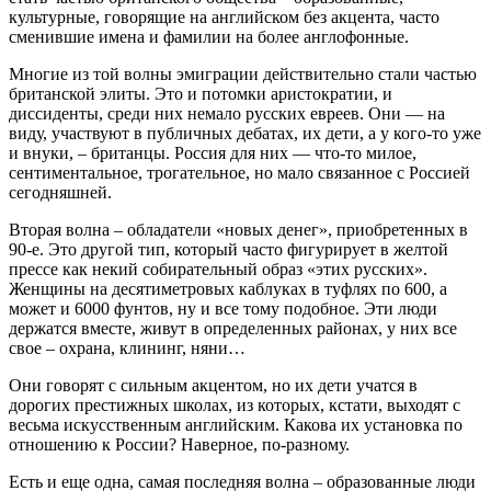
культурные, говорящие на английском без акцента, часто
сменившие имена и фамилии на более англофонные.
Многие из той волны эмиграции действительно стали частью
британской элиты. Это и потомки аристократии, и
диссиденты, среди них немало русских евреев. Они — на
виду, участвуют в публичных дебатах, их дети, а у кого-то уже
и внуки, – британцы. Россия для них — что-то милое,
сентиментальное, трогательное, но мало связанное с Россией
сегодняшней.
Вторая волна – обладатели «новых денег», приобретенных в
90-е. Это другой тип, который часто фигурирует в желтой
прессе как некий собирательный образ «этих русских».
Женщины на десятиметровых каблуках в туфлях по 600, а
может и 6000 фунтов, ну и все тому подобное. Эти люди
держатся вместе, живут в определенных районах, у них все
свое – охрана, клининг, няни…
Они говорят с сильным акцентом, но их дети учатся в
дорогих престижных школах, из которых, кстати, выходят с
весьма искусственным английским. Какова их установка по
отношению к России? Наверное, по-разному.
Есть и еще одна, самая последняя волна – образованные люди