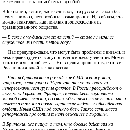
же смешно – так посмейтесь над собой.
В Британии, кстати, часто считают, что русские – люди без
чувства юмора, неспособные к самоиронии. И, в общем, это
можно трактовать как признак происхождения из
травмированного общества.
— В связи с ухудшением отношений — стало ли меньше
студентов из России в этом году?
— Нас предупреждали, что могут быть проблемы с визами, и
некоторые студенты могут опоздать к началу занятий. Может,
кто-то и имел проблемы… Но в целом процент студентов из
России пока такой же, как всегда.
— Читая британские и российские СМИ, я вижу, что,
например, в ситуации с Украиной, они опираются на
непересекающиеся группы фактов. В России рассуждают о
том, что Германия, Франция, Польша были гарантами
мирной смены власти, но своих обязательств не выполнили, а
также о том, что новые украинские лидеры якобы обещали
отдать Крым США под военную базу. Также есть масса
репортажей про сотни тысяч беженцев с Украины.
В Британии же пишут о том, что боевые действия на
Украине ведут регулярные российские войска, делают