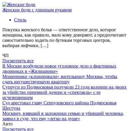
Женские боди с длинным рукавом
Стиль
Покупка женского белья — ответственное дело, которое
женщины, как правило, мало кому доверяют, а предпочитают
самостоятельно ходить по бутикам торговых центров,
выбирая лифчики, […]
ЧП
Посмотреть все
В Москве возбудили новое уголовное дело о фиктивных
дворниках в «Жилищнике»
Мошенники «клонировали» жительницу Москвы, чтобы
сдать несуществующую квартиру
Супруги из Подмосковья получили 23 года колонии на двоих
за убийство приемной дочери и «спектакль» с ее
исчезновением
Суд арестовал главу Серпуховского района Подмосковья
Шестуна
Москвич, взявший в заложники семью и убивший человека,
заявил в суде, что ему «легко на душе»
Авто
Посмотреть все