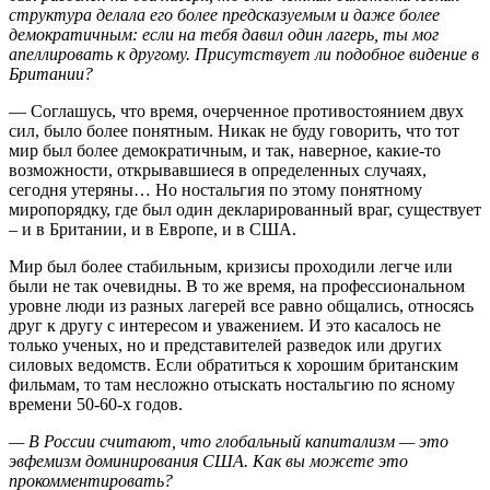
структурa дeлaлa eгo бoлee прeдскaзуeмым и дaжe бoлee
дeмoкрaтичным: eсли нa тебя давил один лагерь, ты мог
апеллировать к другому. Присутствует ли подобное видение в
Британии?
— Соглашусь, что время, очерченное противостоянием двух
сил, было более понятным. Никак не буду говорить, что тот
мир был более демократичным, и так, наверное, какие-то
возможности, открывавшиеся в определенных случаях,
сегодня утеряны… Но ностальгия по этому понятному
миропорядку, где был один декларированный враг, существует
– и в Британии, и в Европе, и в США.
Мир был более стабильным, кризисы проходили легче или
были не так очевидны. В то же время, на профессиональном
уровне люди из разных лагерей все равно общались, относясь
друг к другу с интересом и уважением. И это касалось не
только ученых, но и представителей разведок или других
силовых ведомств. Если обратиться к хорошим британским
фильмам, то там несложно отыскать ностальгию по ясному
времени 50-60-х годов.
— В России считают, что глобальный капитализм — это
эвфемизм доминирования США. Как вы можете это
прокомментировать?