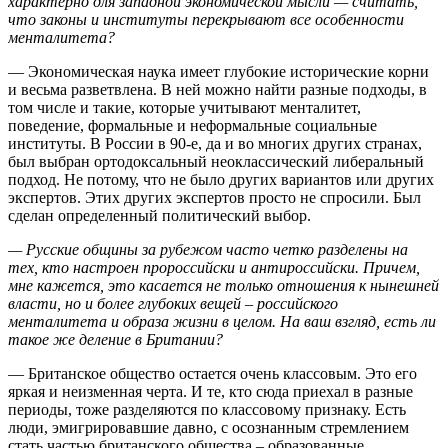
характерно для западной экономической мысли — считать,
что законы и институты перекрывают все особенности
менталитета?
— Экономическая наука имеет глубокие исторические корни
и весьма разветвлена. В ней можно найти разные подходы, в
том числе и такие, которые учитывают менталитет,
поведение, формальные и неформальные социальные
институты. В России в 90-е, да и во многих других странах,
был выбран ортодоксальный неоклассический либеральный
подход. Не потому, что не было других вариантов или других
экспертов. Этих других экспертов просто не спросили. Был
сделан определенный политический выбор.
— Русские общины за рубежом часто четко разделены на
тех, кто настроен пророссийски и антироссийски. Причем,
мне кажется, это касается не только отношения к нынешней
власти, но и более глубоких вещей – российского
менталитета и образа жизни в целом. На ваш взгляд, есть ли
такое же деление в Британии?
— Британское общество остается очень классовым. Это его
яркая и неизменная черта. И те, кто сюда приехал в разные
периоды, тоже разделяются по классовому признаку. Есть
люди, эмигрировавшие давно, с осознанным стремлением
стать частью британского общества – образованные,