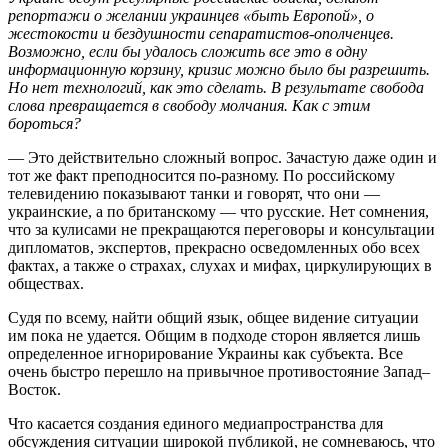
репортажи о желании украинцев «быть Европой», о
жестокости и бездушности сепаратистов-ополченцев.
Возможно, если бы удалось сложить все это в одну
информационную корзину, кризис можно было бы разрешить.
Но нет технологий, как это сделать. В результате свобода
слова превращается в свободу молчания. Как с этим
бороться?
— Это действительно сложный вопрос. Зачастую даже один и
тот же факт преподносится по-разному. По российскому
телевидению показывают танки и говорят, что они —
украинские, а по британскому — что русские. Нет сомнения,
что за кулисами не прекращаются переговоры и консультации
дипломатов, экспертов, прекрасно осведомленных обо всех
фактах, а также о страхах, слухах и мифах, циркулирующих в
обществах.
Судя по всему, найти общий язык, общее видение ситуации
им пока не удается. Общим в подходе сторон является лишь
определенное игнорирование Украины как субъекта. Все
очень быстро перешло на привычное противостояние Запад–
Восток.
Что касается создания единого медиапространства для
обсуждения ситуации широкой публикой, не сомневаюсь, что