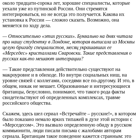
около тридцати-сорока лет, хорошие специалисты, которые
уехали уже из путинской России. Они стремятся
интегрироваться, но не всегда это получается. Какова их
установка к России — сложно сказать. Возможно, она
меняется по ходу дела.
— Относительно «этих русских». Буквально на днях читала
про нашу студентку в Лондоне, которая выписала из Москвы
целую бригаду специалистов, месяц украшавших ее
«Мерседес» кристаллами Сваровски. Такие представления о
русских как-то мешают интеграции?
— Такие представления действительно существуют на
макроуровне и в обиходе. Но внутри социальных ниш, на
уровне связей с коллегами, соседями все по-другому. И это, в
общем, никак не мешает. Образованные и интересующиеся
британцы, безусловно, понимают, что такого рода факты
свидетельствуют об определенных комплексах, травме
российского общества.
Скажем, здесь шел сериал «Встречайте – русские!», в котором
было показано немало ярких типажей в духе этой истории с
«Мерседесом». Это вызвало определенную обиду в русском
коммьюнити, люди писали письма с жалобами авторам
сериала. Британцам такое поведение кажется странным: это