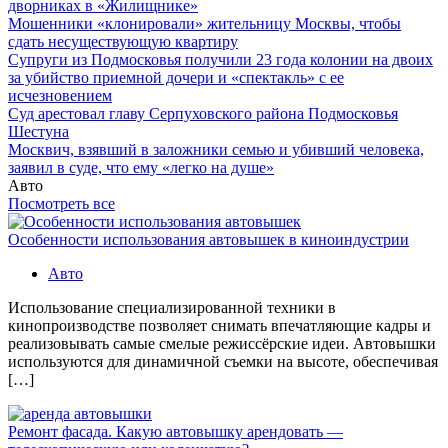
дворниках в «Жилищнике»
Мошенники «клонировали» жительницу Москвы, чтобы
сдать несуществующую квартиру
Супруги из Подмосковья получили 23 года колонии на двоих
за убийство приемной дочери и «спектакль» с ее
исчезновением
Суд арестовал главу Серпуховского района Подмосковья
Шестуна
Москвич, взявший в заложники семью и убивший человека,
заявил в суде, что ему «легко на душе»
Авто
Посмотреть все
Особенности использования автовышек в киноиндустрии
Авто
Использование специализированной техники в
кинопроизводстве позволяет снимать впечатляющие кадры и
реализовывать самые смелые режиссёрские идеи. Автовышки
используются для динамичной съемки на высоте, обеспечивая
[…]
Ремонт фасада. Какую автовышку арендовать —