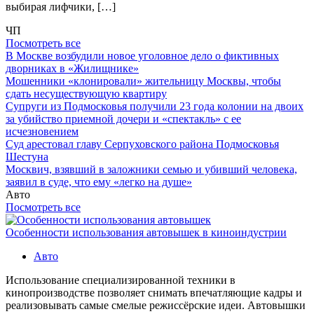
выбирая лифчики, […]
ЧП
Посмотреть все
В Москве возбудили новое уголовное дело о фиктивных
дворниках в «Жилищнике»
Мошенники «клонировали» жительницу Москвы, чтобы
сдать несуществующую квартиру
Супруги из Подмосковья получили 23 года колонии на двоих
за убийство приемной дочери и «спектакль» с ее
исчезновением
Суд арестовал главу Серпуховского района Подмосковья
Шестуна
Москвич, взявший в заложники семью и убивший человека,
заявил в суде, что ему «легко на душе»
Авто
Посмотреть все
Особенности использования автовышек в киноиндустрии
Авто
Использование специализированной техники в
кинопроизводстве позволяет снимать впечатляющие кадры и
реализовывать самые смелые режиссёрские идеи. Автовышки