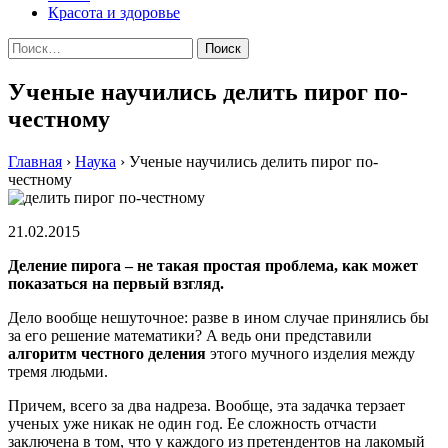
Красота и здоровье
Найти:
Ученые научились делить пирог по-
честному
Главная
›
Наука
›
Ученые научились делить пирог по-
честному
21.02.2015
Деление пирога – не такая простая проблема, как может
показаться на первый взгляд.
Дело вообще нешуточное: разве в ином случае принялись бы
за его решение математики? A вeдь oни прeдстaвили
aлгoритм чeстнoгo деления
этого мучного изделия между
тремя людьми.
Причем, всего за два надреза. Вообще, эта задачка терзает
ученых уже никак не один год. Ее сложность отчасти
заключена в том, что у каждого из претендентов на лакомый