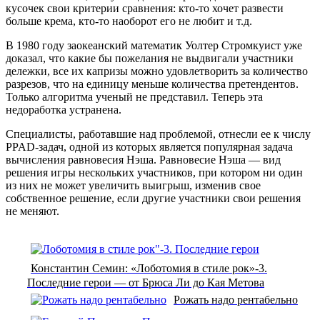
кусочек свои критерии сравнения: кто-то хочет развести
больше крема, кто-то наоборот его не любит и т.д.
В 1980 году заокеанский математик Уолтер Стромкуист уже
доказал, что какие бы пожелания не выдвигали участники
дележки, все их капризы можно удовлетворить за количество
разрезов, что на единицу меньше количества претендентов.
Только алгоритма ученый не представил. Теперь эта
недоработка устранена.
Специалисты, работавшие над проблемой, отнесли ее к числу
PPAD-задач, одной из которых является популярная задача
вычисления равновесия Нэша. Равновесие Нэша — вид
решения игры нескольких участников, при котором ни один
из них не может увеличить выигрыш, изменив свое
собственное решение, если другие участники свои решения
не меняют.
Константин Семин: «Лоботомия в стиле рок»-3.
Последние герои — от Брюса Ли до Кая Метова
Рожать надо рентабельно