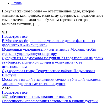
Стиль
Покупка женского белья — ответственное дело, которое
женщины, как правило, мало кому доверяют, а предпочитают
самостоятельно ходить по бутикам торговых центров,
выбирая лифчики, […]
ЧП
Посмотреть все
В Москве возбудили новое уголовное дело о фиктивных
дворниках в «Жилищнике»
Мошенники «клонировали» жительницу Москвы, чтобы
сдать несуществующую квартиру
Супруги из Подмосковья получили 23 года колонии на двоих
за убийство приемной дочери и «спектакль» с ее
исчезновением
Суд арестовал главу Серпуховского района Подмосковья
Шестуна
Москвич, взявший в заложники семью и убивший человека,
заявил в суде, что ему «легко на душе»
Авто
Посмотреть все
Особенности использования автовышек в киноиндустрии