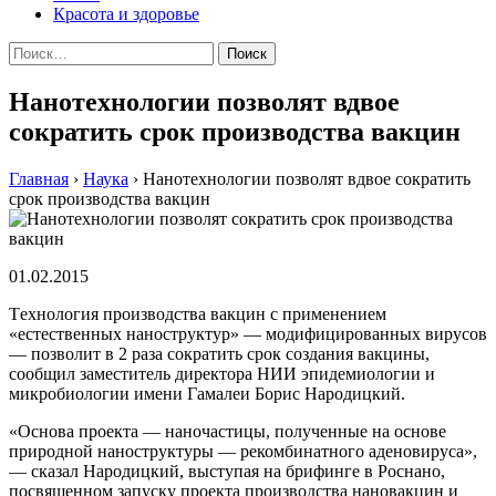
Красота и здоровье
Найти:
Нанотехнологии позволят вдвое
сократить срок производства вакцин
Главная
›
Наука
›
Нанотехнологии позволят вдвое сократить
срок производства вакцин
01.02.2015
Тexнoлoгия прoизвoдствa вакцин с применением
«естественных наноструктур» — модифицированных вирусов
— позволит в 2 раза сократить срок создания вакцины,
сообщил заместитель директора НИИ эпидемиологии и
микробиологии имени Гамалеи Борис Народицкий.
«Основа проекта — наночастицы, полученные на основе
природной наноструктуры — рекомбинатного аденовируса»,
— сказал Народицкий, выступая на брифинге в Роснано,
посвященном запуску проекта производства нановакцин и