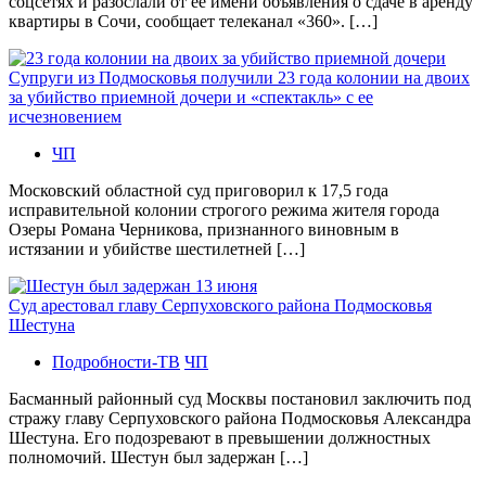
соцсетях и разослали от ее имени объявления о сдаче в аренду
квартиры в Сочи, сообщает телеканал «360». […]
Супруги из Подмосковья получили 23 года колонии на двоих
за убийство приемной дочери и «спектакль» с ее
исчезновением
ЧП
Московский областной суд приговорил к 17,5 года
исправительной колонии строгого режима жителя города
Озеры Романа Черникова, признанного виновным в
истязании и убийстве шестилетней […]
Суд арестовал главу Серпуховского района Подмосковья
Шестуна
Подробности-ТВ
ЧП
Басманный районный суд Москвы постановил заключить под
стражу главу Серпуховского района Подмосковья Александра
Шестуна. Его подозревают в превышении должностных
полномочий. Шестун был задержан […]