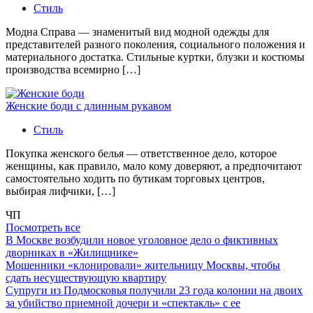
Стиль
Модна Справа — знаменитый вид модной одежды для
представителей разного поколения, социального положения и
материального достатка. Стильные куртки, блузки и костюмы
производства всемирно […]
Женские боди с длинным рукавом
Стиль
Покупка женского белья — ответственное дело, которое
женщины, как правило, мало кому доверяют, а предпочитают
самостоятельно ходить по бутикам торговых центров,
выбирая лифчики, […]
ЧП
Посмотреть все
В Москве возбудили новое уголовное дело о фиктивных
дворниках в «Жилищнике»
Мошенники «клонировали» жительницу Москвы, чтобы
сдать несуществующую квартиру
Супруги из Подмосковья получили 23 года колонии на двоих
за убийство приемной дочери и «спектакль» с ее