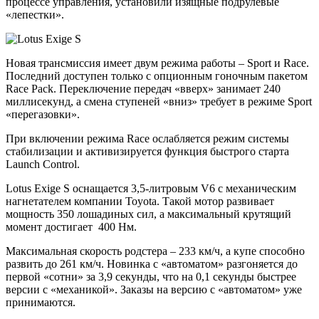
процессе управления, установили изящные подрулевые
«лепестки».
Новая трансмиссия имеет двум режима работы – Sport и Race.
Последний доступен только с опционным гоночным пакетом
Race Pack. Переключение передач «вверх» занимает 240
миллисекунд, а смена ступеней «вниз» требует в режиме Sport
«перегазовки».
При включении режима Race ослабляется режим системы
стабилизации и активизируется функция быстрого старта
Launch Control.
Lotus Exige S оснащается 3,5-литровым V6 с механическим
нагнетателем компании Toyota. Такой мотор развивает
мощность 350 лошадиных сил, а максимальный крутящий
момент достигает 400 Нм.
Максимальная скорость родстера – 233 км/ч, а купе способно
развить до 261 км/ч. Новинка с «автоматом» разгоняется до
первой «сотни» за 3,9 секунды, что на 0,1 секунды быстрее
версии с «механикой». Заказы на версию с «автоматом» уже
принимаются.