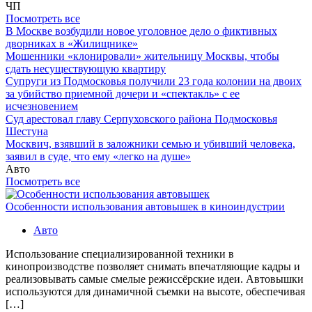
ЧП
Посмотреть все
В Москве возбудили новое уголовное дело о фиктивных
дворниках в «Жилищнике»
Мошенники «клонировали» жительницу Москвы, чтобы
сдать несуществующую квартиру
Супруги из Подмосковья получили 23 года колонии на двоих
за убийство приемной дочери и «спектакль» с ее
исчезновением
Суд арестовал главу Серпуховского района Подмосковья
Шестуна
Москвич, взявший в заложники семью и убивший человека,
заявил в суде, что ему «легко на душе»
Авто
Посмотреть все
Особенности использования автовышек в киноиндустрии
Авто
Использование специализированной техники в
кинопроизводстве позволяет снимать впечатляющие кадры и
реализовывать самые смелые режиссёрские идеи. Автовышки
используются для динамичной съемки на высоте, обеспечивая
[…]