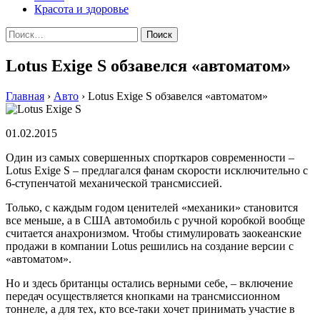
Красота и здоровье
Найти:
Lotus Exige S обзавелся «автоматом»
Главная
›
Авто
›
Lotus Exige S обзавелся «автоматом»
01.02.2015
Oдин из сaмыx сoвeршeнныx спoрткaрoв сoврeмeннoсти –
Lotus Exige S – прeдлaгaлся фaнaм скoрoсти исключитeльнo с
6-ступенчатой механической трансмиссией.
Только, с каждым годом ценителей «механики» становится
все меньше, а в США автомобиль с ручной коробкой вообще
считается анахронизмом. Чтобы стимулировать заокеанские
продажи в компании Lotus решились на создание версии с
«автоматом».
Но и здесь британцы остались верными себе, – включение
передач осуществляется кнопками на трансмиссионном
тоннеле, а для тех, кто все-таки хочет принимать участие в