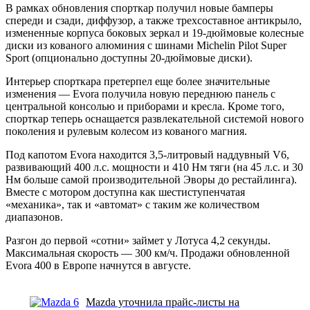
В рамках обновления спорткар получил новые бамперы
спереди и сзади, диффузор, а также трехсоставное антикрыло,
измененные корпуса боковых зеркал и 19-дюймовые колесные
диски из кованого алюминия с шинами Michelin Pilot Super
Sport (опционально доступны 20-дюймовые диски).
Интерьер спорткара претерпел еще более значительные
изменения — Evora получила новую переднюю панель с
центральной консолью и приборами и кресла. Кроме того,
спорткар теперь оснащается развлекательной системой нового
поколения и рулевым колесом из кованого магния.
Под капотом Evora находится 3,5-литровый наддувный V6,
развивающий 400 л.с. мощности и 410 Нм тяги (на 45 л.с. и 30
Нм больше самой производительной Эворы до рестайлинга).
Вместе с мотором доступна как шестиступенчатая
«механика», так и «автомат» с таким же количеством
диапазонов.
Разгон до первой «сотни» займет у Лотуса 4,2 секунды.
Максимальная скорость — 300 км/ч. Продажи обновленной
Evora 400 в Европе начнутся в августе.
Mazda уточнила прайс-листы на