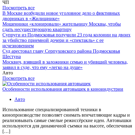
ЧП
Посмотреть все
В Москве возбудили новое уголовное дело о фиктивных
дворниках в «Жилищнике»
Мошенники «клонировали» жительницу Москвы, чтобы
сдать несуществующую квартиру
Супруги из Подмосковья получили 23 года колонии на двоих
за убийство приемной дочери и «спектакль» с ее
исчезновением
Суд арестовал главу Серпуховского района Подмосковья
Шестуна
Москвич, взявший в заложники семью и убивший человека,
заявил в суде, что ему «легко на душе»
Авто
Посмотреть все
Особенности использования автовышек в киноиндустрии
Авто
Использование специализированной техники в
кинопроизводстве позволяет снимать впечатляющие кадры и
реализовывать самые смелые режиссёрские идеи. Автовышки
используются для динамичной съемки на высоте, обеспечивая
[…]