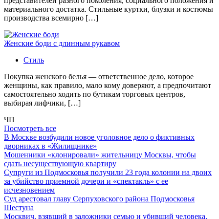
представителей разного поколения, социального положения и
материального достатка. Стильные куртки, блузки и костюмы
производства всемирно […]
Женские боди с длинным рукавом
Стиль
Покупка женского белья — ответственное дело, которое
женщины, как правило, мало кому доверяют, а предпочитают
самостоятельно ходить по бутикам торговых центров,
выбирая лифчики, […]
ЧП
Посмотреть все
В Москве возбудили новое уголовное дело о фиктивных
дворниках в «Жилищнике»
Мошенники «клонировали» жительницу Москвы, чтобы
сдать несуществующую квартиру
Супруги из Подмосковья получили 23 года колонии на двоих
за убийство приемной дочери и «спектакль» с ее
исчезновением
Суд арестовал главу Серпуховского района Подмосковья
Шестуна
Москвич, взявший в заложники семью и убивший человека,