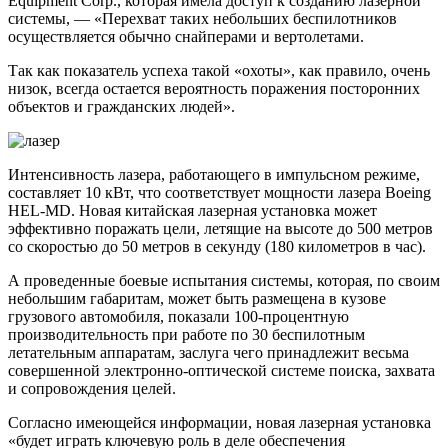
Equipment Corp., которая имела доступ к созданию лазерной
системы, — «Перехват таких небольших беспилотников
осуществляется обычно снайперами и вертолетами.
Так как показатель успеха такой «охоты», как правило, очень
низок, всегда остается вероятность поражения посторонних
объектов и гражданских людей».
Интенсивность лазера, работающего в импульсном режиме,
составляет 10 кВт, что соответствует мощности лазера Boeing
HEL-MD. Новая китайская лазерная установка может
эффективно поражать цели, летящие на высоте до 500 метров
со скоростью до 50 метров в секунду (180 километров в час).
А проведенные боевые испытания системы, которая, по своим
небольшим габаритам, может быть размещена в кузове
грузового автомобиля, показали 100-процентную
производительность при работе по 30 беспилотным
летательным аппаратам, заслуга чего принадлежит весьма
совершенной электронно-оптической системе поиска, захвата
и сопровождения целей.
Согласно имеющейся информации, новая лазерная установка
«будет играть ключевую роль в деле обеспечения