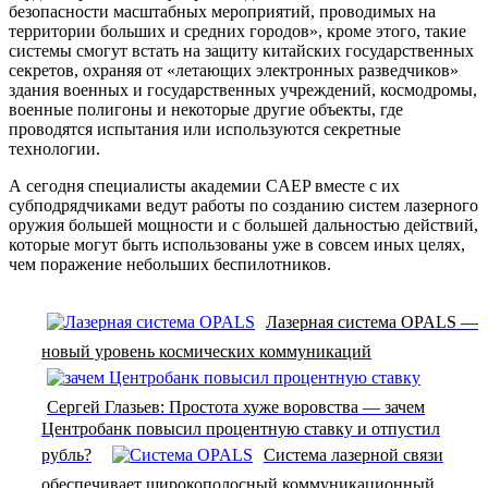
безопасности масштабных мероприятий, проводимых на
территории больших и средних городов», кроме этого, такие
системы смогут встать на защиту китайских государственных
секретов, охраняя от «летающих электронных разведчиков»
здания военных и государственных учреждений, космодромы,
военные полигоны и некоторые другие объекты, где
проводятся испытания или используются секретные
технологии.
А сегодня специалисты академии CAEP вместе с их
субподрядчиками ведут работы по созданию систем лазерного
оружия большей мощности и с большей дальностью действий,
которые могут быть использованы уже в совсем иных целях,
чем поражение небольших беспилотников.
Лазерная система OPALS —
новый уровень космических коммуникаций
Сергей Глазьев: Простота хуже воровства — зачем
Центробанк повысил процентную ставку и отпустил
рубль?
Система лазерной связи
обеспечивает широкополосный коммуникационный