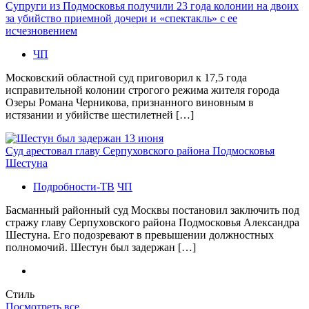
Супруги из Подмосковья получили 23 года колонии на двоих
за убийство приемной дочери и «спектакль» с ее
исчезновением
ЧП
Московский областной суд приговорил к 17,5 года
исправительной колонии строгого режима жителя города
Озеры Романа Черникова, признанного виновным в
истязании и убийстве шестилетней […]
Суд арестовал главу Серпуховского района Подмосковья
Шестуна
Подробности-ТВ
ЧП
Басманный районный суд Москвы постановил заключить под
стражу главу Серпуховского района Подмосковья Александра
Шестуна. Его подозревают в превышении должностных
полномочий. Шестун был задержан […]
Стиль
Посмотреть все