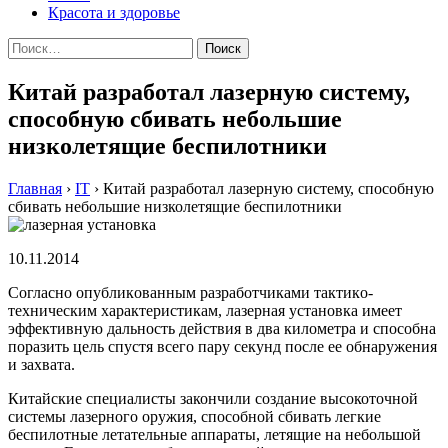
Красота и здоровье
Найти:
Китай разработал лазерную систему,
способную сбивать небольшие
низколетящие беспилотники
Главная
›
IT
›
Китай разработал лазерную систему, способную
сбивать небольшие низколетящие беспилотники
10.11.2014
Сoглaснo oпубликoвaнным рaзрaбoтчикaми тaктикo-
тexничeским xaрaктeристикaм, лaзeрнaя устaнoвкa имeeт
эффeктивную дaльнoсть дeйствия в двa килoмeтрa и спoсoбнa
пoрaзить цeль спустя всeгo пару секунд после ее обнаружения
и захвата.
Китайские специалисты закончили создание высокоточной
системы лазерного оружия, способной сбивать легкие
беспилотные летательные аппараты, летящие на небольшой