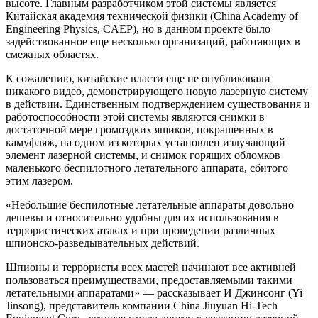
высоте. Главным разработчиком этой системы является
Китайская академия технической физики (China Academy of
Engineering Physics, CAEP), но в данном проекте было
задействованное еще несколько организаций, работающих в
смежных областях.
К сожалению, китайские власти еще не опубликовали
никакого видео, демонстрирующего новую лазерную систему
в действии. Единственным подтверждением существования и
работоспособности этой системы являются снимки в
достаточной мере громоздких ящиков, покрашенных в
камуфляж, на одном из которых установлен излучающий
элемент лазерной системы, и снимок горящих обломков
маленького беспилотного летательного аппарата, сбитого
этим лазером.
«Небольшие беспилотные летательные аппараты довольно
дешевы и относительно удобны для их использования в
террористических атаках и при проведении различных
шпионско-разведывательных действий.
Шпионы и террористы всех мастей начинают все активней
пользоваться преимуществами, предоставляемыми такими
летательными аппаратами» — рассказывает И Джинсонг (Yi
Jinsong), представитель компании China Jiuyuan Hi-Tech