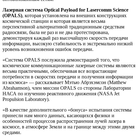
Лазерная система Optical Payload for Lasercomm Science
(OPALS)
, которая установлена на внешних конструкциях
космической станции и которая является весьма
перспективной альтернативой традиционным средствам
радиосвязи, была не раз и не два протестирована,
демонстрируя каждый раз высочайшую скорость передачи
информации, высокую стабильность и экстремально низкий
уровень возникновения ошибок передачи.
«Система OPALS послужила демонстрацией того, что
космические коммуникационные лазерные системы являются
весьма практичными, обеспечивая все возрастающие
потребности в скоростях передачи и получения информации
из космоса» — рассказывает Мэтью Абрэхэмсон (Matthew
Abrahamson), член миссии OPALS со стороны Лаборатории
НАСА по изучению реактивного движения (NASA Jet
Propulsion Laboratory).
«В качестве дополнительного «бонуса» испытания системы
принесли нам много данных, касающихся физики и
особенностей процессов распространения лучей лазера в
космосе, в атмосфере Земли и на границе между этими двумя
средами.