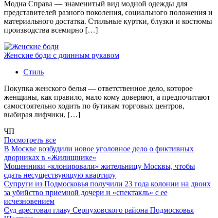
Модна Справа — знаменитый вид модной одежды для
представителей разного поколения, социального положения и
материального достатка. Стильные куртки, блузки и костюмы
производства всемирно […]
Женские боди с длинным рукавом
Стиль
Покупка женского белья — ответственное дело, которое
женщины, как правило, мало кому доверяют, а предпочитают
самостоятельно ходить по бутикам торговых центров,
выбирая лифчики, […]
ЧП
Посмотреть все
В Москве возбудили новое уголовное дело о фиктивных
дворниках в «Жилищнике»
Мошенники «клонировали» жительницу Москвы, чтобы
сдать несуществующую квартиру
Супруги из Подмосковья получили 23 года колонии на двоих
за убийство приемной дочери и «спектакль» с ее
исчезновением
Суд арестовал главу Серпуховского района Подмосковья