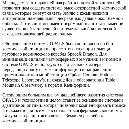
Мы надеемся, что дальнейшая работа над этой технологией
позволит нам создать системы высокоскоростной космической
связи, которые смогут связать Землю с космическими
аппаратами, находящимися несравнимо дальше околоземной
орбиты. И эти системы имеют огромный шанс стать заменой
существующей устаревшей системе дальней космической
связи, использующей радиоволны».
Оборудование системы OPALS было доставлено на борт
космической станции в апреле этого года при помощи
грузового космического корабля SpaceX Dragon. Для
минимизации влияния атмосферных возмущений и помех в
системе OPALS используются 4 отдельных лазера,
передающих одну и ту же информацию в направлении
приемника от наземной станции Optical Communications
Telescope Laboratory’s, находящейся в обсерватории Table
Mountain Observatory в горах в Калифорнии.
Следующим большим шагом дальнейшего развития системы
OPALS и технологии в целом станет ее оснащение системой
адаптивной оптики, которая позволит компенсировать помехи
и искажения, вносимые в сигнал атмосферными явлениями.
«4 луча лазера протягиваются с Земли через небо к
космической станции.