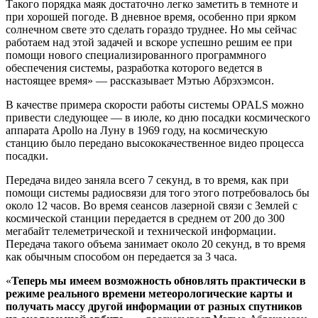
Такого порядка маяк достаточно легко заметить в темноте и
при хорошей погоде. В дневное время, особенно при ярком
солнечном свете это сделать гораздо труднее. Но мы сейчас
работаем над этой задачей и вскоре успешно решим ее при
помощи нового специализированного программного
обеспечения системы, разработка которого ведется в
настоящее время» — рассказывает Мэтью Абрэхэмсон.
В качестве примера скорости работы системы OPALS можно
привести следующее — в июле, ко дню посадки космического
аппарата Apollo на Луну в 1969 году, на космическую
станцию было передано высококачественное видео процесса
посадки.
Передача видео заняла всего 7 секунд, в то время, как при
помощи системы радиосвязи для того этого потребовалось бы
около 12 часов. Во время сеансов лазерной связи с Землей с
космической станции передается в среднем от 200 до 300
мегабайт телеметрической и технической информации.
Передача такого объема занимает около 20 секунд, в то время
как обычным способом он передается за 3 часа.
«
Теперь мы имеем возможность обновлять практически в
режиме реального времени метеорологические карты и
получать массу другой информации от разных спутников