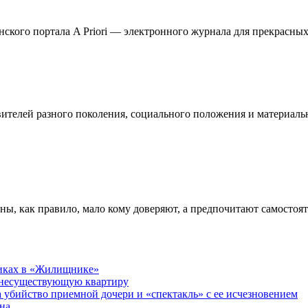
кого портала A Priori — электронного журнала для прекрасных 
телей разного поколения, социального положения и материальн
ны, как правило, мало кому доверяют, а предпочитают самостоя
никах в «Жилищнике»
 несуществующую квартиру
а убийство приемной дочери и «спектакль» с ее исчезновением
на