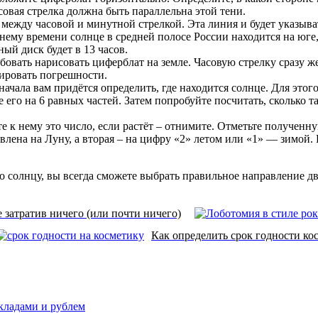
асовая стрелка должна быть параллельна этой тени.
между часовой и минутной стрелкой. Эта линия и будет указыв
нему времени солнце в средней полосе России находится на юге, 
ный диск будет в 13 часов.
обовать нарисовать циферблат на земле. Часовую стрелку сразу 
зировать погрешности.
ачала вам придётся определить, где находится солнце. Для этого
его на 6 равных частей. Затем попробуйте посчитать, сколько та
е к нему это число, если растёт – отнимите. Отметьте полученн
влена на Луну, а вторая – на цифру «2» летом или «1» — зимой. 
 солнцу, вы всегда сможете выбрать правильное направление дв
е затратив ничего (или почти ничего)
Как определить срок годности ко
вкладами и рублем