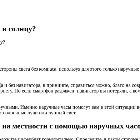
 и солнцу?
цу?
стороны света без компаса, используя для этого только наручны
а и без навигатора, в принципе, справиться можно, благо на с
ету. Но если смартфон разряжен, навигатор вы потеряли, а комп
аручными. Именно наручные часы помогут вам в этой ситуации в
ас солнечные лучи или лунный свет.
 на местности с помощью наручных час
оложите циферблат горизонтально. Определите, в какой стороне 