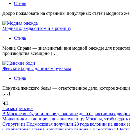
Стиль
Добро пожаловать на страницы популярных статей модного женс
Модная одежда оптом и в розницу
Стиль
Модна Справа — знаменитый вид модной одежды для представи
производства всемирно […]
Женские боди с длинным рукавом
Стиль
Покупка женского белья — ответственное дело, которое женщи
[…]
ЧП
Посмотреть все
В Москве возбудили новое уголовное дело о фиктивных двор
Мошенники «клонировали» жительницу Москвы, чтобы сдать
Супруги из Подмосковья получили 23 года колонии на двоих з
Суд арестовал главу Серпуховского района Подмосковья Шесту