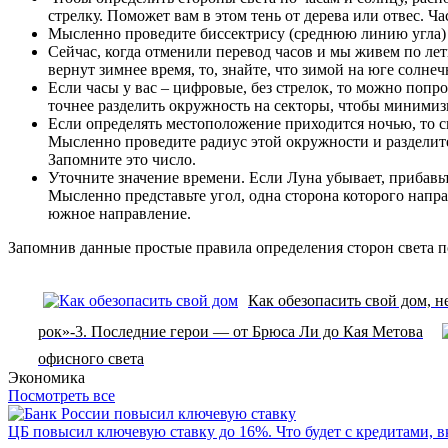
стрелку. Поможет вам в этом тень от дерева или отвес. Ч
Мысленно проведите биссектрису (среднюю линию угла) 
Сейчас, когда отменили перевод часов и мы живем по лет
вернут зимнее время, то, знайте, что зимой на юге солнеч
Если часы у вас – цифровые, без стрелок, то можно попр
точнее разделить окружность на секторы, чтобы миними
Если определять местоположение приходится ночью, то сн
Мысленно проведите радиус этой окружности и разделите 
Запомните это число.
Уточните значение времени. Если Луна убывает, прибавьт
Мысленно представьте угол, одна сторона которого напра
южное направление.
Запомнив данные простые правила определения сторон света по
Как обезопасить свой дом, н
рок»-3. Последние герои — от Брюса Ли до Кая Метова
офисного света
Экономика
Посмотреть все
ЦБ повысил ключевую ставку до 16%. Что будет с кредитами, 