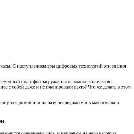
е часы. С наступлением эры цифровых технологий эти знания
овременный смартфон загружается огромное количество
ас с собой даже и не планировали взять? Что же делать в этом
ернуться домой или на базу невредимым и в максимально
ов
находится солнечный диск, и направьте на него часовую