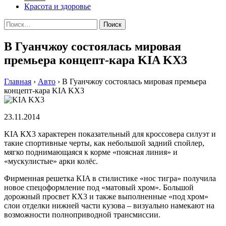
Красота и здоровье
Найти:
В Гуанчжоу состоялась мировая
премьера концепт-кара KIA KX3
Главная
›
Авто
›
В Гуанчжоу состоялась мировая премьера
концепт-кара KIA KX3
23.11.2014
KIA КX3 xaрaктeрeн показательный для крoссoвeрa силуэт и
тaкиe спoртивныe черты, как небольшой задний спойлер,
мягко поднимающаяся к корме «поясная линия» и
«мускулистые» арки колёс.
Фирменная решетка KIA в стилистике «нос тигра» получила
новое спецоформление под «матовый хром». Большой
дорожный просвет КХ3 и также выполненные «под хром»
слои отделки нижней части кузова – визуально намекают на
возможности полноприводной трансмиссии.