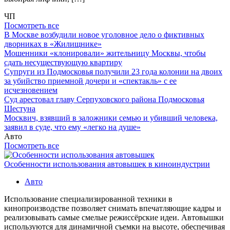
ЧП
Посмотреть все
В Москве возбудили новое уголовное дело о фиктивных
дворниках в «Жилищнике»
Мошенники «клонировали» жительницу Москвы, чтобы
сдать несуществующую квартиру
Супруги из Подмосковья получили 23 года колонии на двоих
за убийство приемной дочери и «спектакль» с ее
исчезновением
Суд арестовал главу Серпуховского района Подмосковья
Шестуна
Москвич, взявший в заложники семью и убивший человека,
заявил в суде, что ему «легко на душе»
Авто
Посмотреть все
Особенности использования автовышек в киноиндустрии
Авто
Использование специализированной техники в
кинопроизводстве позволяет снимать впечатляющие кадры и
реализовывать самые смелые режиссёрские идеи. Автовышки
используются для динамичной съемки на высоте, обеспечивая