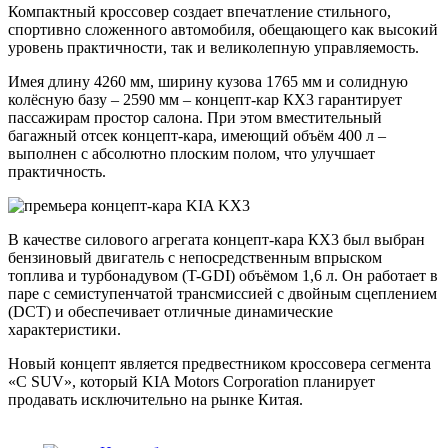
Компактный кроссовер создает впечатление стильного,
спортивно сложенного автомобиля, обещающего как высокий
уровень практичности, так и великолепную управляемость.
Имея длину 4260 мм, ширину кузова 1765 мм и солидную
колёсную базу – 2590 мм – концепт-кар КХ3 гарантирует
пассажирам простор салона. При этом вместительный
багажный отсек концепт-кара, имеющий объём 400 л –
выполнен с абсолютно плоским полом, что улучшает
практичность.
В качестве силового агрегата концепт-кара КХ3 был выбран
бензиновый двигатель с непосредственным впрыском
топлива и турбонадувом (T-GDI) объёмом 1,6 л. Он работает в
паре с семиступенчатой трансмиссией с двойным сцеплением
(DCT) и обеспечивает отличные динамические
характеристики.
Новый концепт является предвестником кроссовера сегмента
«С SUV», который KIA Motors Corporation планирует
продавать исключительно на рынке Китая.