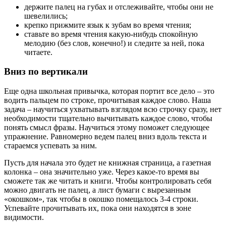
держите палец на губах и отслеживайте, чтобы они не
шевелились;
крепко прижмите язык к зубам во время чтения;
ставьте во время чтения какую-нибудь спокойную
мелодию (без слов, конечно!) и следите за ней, пока
читаете.
Вниз по вертикали
Еще одна школьная привычка, которая портит все дело – это
водить пальцем по строке, прочитывая каждое слово. Наша
задача – научиться ухватывать взглядом всю строчку сразу, нет
необходимости тщательно вычитывать каждое слово, чтобы
понять смысл фразы. Научиться этому поможет следующее
упражнение. Равномерно ведем палец вниз вдоль текста и
стараемся успевать за ним.
Пусть для начала это будет не книжная страница, а газетная
колонка – она значительно уже. Через какое-то время вы
сможете так же читать и книги. Чтобы контролировать себя
можно двигать не палец, а лист бумаги с вырезанным
«окошком», так чтобы в окошко помещалось 3-4 строки.
Успевайте прочитывать их, пока они находятся в зоне
видимости.