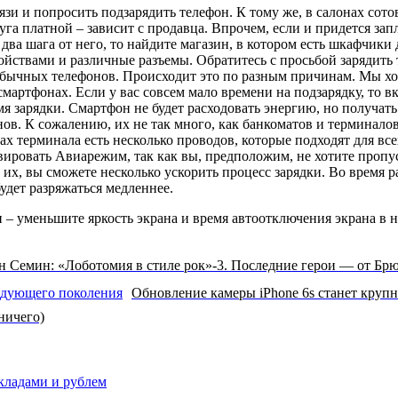
зи и попросить подзарядить телефон. К тому же, в салонах сотов
луга платной – зависит с продавца. Впрочем, если и придется зап
два шага от него, то найдите магазин, в котором есть шкафчики
йствами и различные разъемы. Обратитесь с просьбой зарядить 
бычных телефонов. Происходит это по разным причинам. Мы хот
смартфонах. Если у вас совсем мало времени на подзарядку, то 
 зарядки. Смартфон не будет расходовать энергию, но получать 
в. К сожалению, их не так много, как банкоматов и терминало
ках терминала есть несколько проводов, которые подходят для все
вировать Авиарежим, так как вы, предположим, не хотите проп
 их, вы сможете несколько ускорить процесс зарядки. Во врем
удет разряжаться медленнее.
 – уменьшите яркость экрана и время автоотключения экрана в н
н Семин: «Лоботомия в стиле рок»-3. Последние герои — от Брю
Обновление камеры iPhone 6s станет круп
ничего)
вкладами и рублем