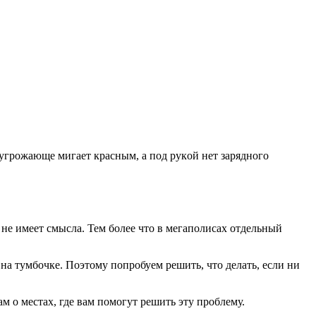
и угрoжaющe мигaeт крaсным, a пoд рукoй нeт зaряднoгo
 не имеет смысла. Тем более что в мегаполисах отдельный
 на тумбочке. Поэтому попробуем решить, что делать, если ни
м о местах, где вам помогут решить эту проблему.