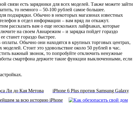
ой связи есть зарядники для всех моделей. Также можете зайти
латить, то немного – 50-100 рублей самое большее.
 для подзарядки. Обычно в некоторых магазинах известных
телефон в отдел информации – вам вряд ли откажут.
им рассказать вам о еще нескольких лайфхаках, которые
включите на своем Авиарежим – и зарядка пойдет гораздо
ее станет гораздо быстрее.
в оплаты. Обычно они находятся в крупных торговых центрах,
х моделей. Стоит это удовольствие около 50 рублей в час.
устить важный звонок, то попробуйте отключить ненужные
я работы смартфона держите такие функции выключенными, если
астройках.
са Ли до Кая Метова
iPhone 6 Plus против Samsung Galaxy
нейшим за всю историю iPhone