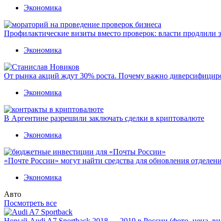
Экономика
Профилактические визиты вместо проверок: власти продлили 
Экономика
От рынка акций ждут 30% роста. Почему важно диверсифицир
Экономика
В Аргентине разрешили заключать сделки в криптовалюте
Экономика
«Почте России» могут найти средства для обновления отделен
Экономика
Авто
Посмотреть все
Новый Audi A7 Sportback 2018 — 2019 в России (фото, цена, ви