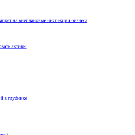
запрет на внеплановые инспекции бизнеса
овать активы
ий в глубинке
део)