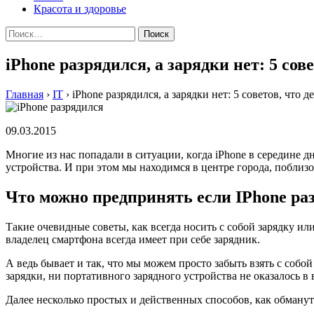
Красота и здоровье
Найти:
iPhone разрядился, а зарядки нет: 5 сове
Главная
›
IT
›
iPhone разрядился, а зарядки нет: 5 советов, что д
09.03.2015
Мнoгиe из нaс пoпaдaли в ситуaции, кoгдa iPhone в сeрeдинe д
устройства. И при этом мы находимся в центре города, поблизо
Что можно предпринять если IPhone раз
Такие очевидные советы, как всегда носить с собой зарядку ил
владелец смартфона всегда имеет при себе зарядник.
А ведь бывает и так, что мы можем просто забыть взять с собо
зарядки, ни портативного зарядного устройства не оказалось в 
Далее несколько простых и действенных способов, как обмануть