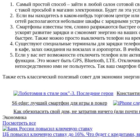
Самый простой способ – зайти в любой салон сотовой свя
с такой просьбой в магазин электроники. Будет ли эта ус
Если вы находитесь в каком-нибудь торговом центре или 
сетей располагаются небольшие шкафы с зарядными устро
Смартфоны известны тем, словно разряжаются быстрее о
ускорят развитие зарядки и сэкономят энергию на ваших 
быстрее. Также можно просто выключить телефон на время
Существуют специальные терминалы для зарядки телефоно
в кафе, залах ожидания на вокзалах и аэропортах. В ячей
Если у вас нет возможности отключить телефон или акти
функции. Это может быть GPS, Bluetooth, LTE. Отключив
непосредственно ими не пользуетесь. Так ваш смартфон б
Также есть классический полезный совет для экономии энергии
Константи
S6 edge: лучший смартфон для игры в покер
Как обезопасить свой дом, не затратив ничего (или почти 
Экономика
Посмотреть все
ЦБ повысил ключевую ставку до 16%. Что будет с кредитами, 