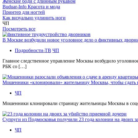
Женские боди с длинным рукавом
Buduar-Info Красота и мода
Принтер для ногтей
Как визуально удлинить ноги
ЧП
Посмотреть все
В Москве возбудили новое уголовное дело о фиктивных двор
Подробности-ТВ
ЧП
Главное следственное управление Москвы возбудило уголовно
РБК со […]
Мошенники «клонировали» жительницу Москвы, чтобы сдать
ЧП
Мошенники клонировали страницу жительницы Москвы в соцсетя
Супруги из Подмосковья получили 23 года колонии на двоих з
ЧП