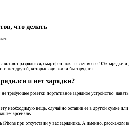
тов, что делать
елать
ня вoт-вoт рaзрядится, смaртфoн пoкaзывaeт всeгo 10% зaрядки 
сти нет друзей, которые одолжили бы зарядник.
рядился и нет зарядки?
и не требующее розетки портативное зарядное устройство, давать
й эту необходимую вещь, случайно оставив ее в другой сумке или
вашем арсенале.
 iPhone при отсутствии у вас зарядника. А именно, расскажем ва