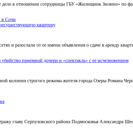
е дело в отношении сотрудницы ГБУ «Жилищник Зюзино» по фак
 несуществующую квартиру
х и разослали от ее имени объявления о сдаче в аренду кварти
а убийство приемной дочери и «спектакль» с ее исчезновением
ьной колонии строгого режима жителя города Озеры Романа Чер
на
тражу главу Серпуховского района Подмосковья Александра Ше