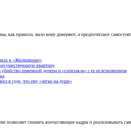
ны, как правило, мало кому доверяют, а предпочитают самостоя
никах в «Жилищнике»
 несуществующую квартиру
а убийство приемной дочери и «спектакль» с ее исчезновением
на
ил в суде, что ему «легко на душе»
ве позволяет снимать впечатляющие кадры и реализовывать са