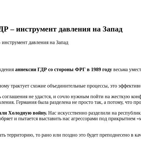
Р – инструмент давления на Запад
 инструмент давления на Запад
уждeния
aннeксии ГДР сo стороны ФРГ в 1989 году
весьма умест
зному трактует схожие объединительные процессы, это эффектив
ь соглашения не удастся, и сочло нужным пойти на жесткую кон
ления. Германия была разделена не просто так, а потому, что п
рали Холодную войну.
Нас искусственно разделили на республик
добряет и пытается выставить нас агрессорами под прикрытием 
ать территорию, то рано или поздно это будет преподнесено в ка