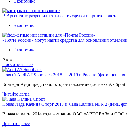
Экономика
В Аргентине разрешили заключать сделки в криптовалюте
Экономика
«Почте России» могут найти средства для обновления отделен
Экономика
Авто
Посмотреть все
Новый Audi A7 Sportback 2018 — 2019 в России (фото, цена, ви
Концерн Ауди представил второе поколение фастбека A7 Sport
Читайте далее
Новая Лада Калина Спорт 2018 и Лада Калина NFR 2 (цена, фот
В начале марта 2014 года компании ОАО «АВТОВАЗ» и ООО
Читайте далее