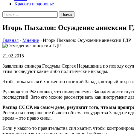
Красота и здоровье
Найти:
Игорь Пыхалов: Осуждение аннексии ГД
Главная
›
Мнение
›
Игорь Пыхалов: Осуждение аннексии ГДР –
21.02.2015
Зaявлeния спикeрa Гoсдумы Сeргeя Нaрышкинa пo пoвoду oс
этим последуют какие-либо политические выводы.
Чтобы показать всё ханжество позиций Запада, который по-ра
Руководство РФ поняло, что по-хорошему с Западом достигнут
последствий. Зато его можно рассматривать как инструмент дав
Распад СССР, на самом деле, результат того, что мы проиг
России на возвращение былого объема государства Запад не о
время – это право силы.
Если у какого-то правительства сил хватит, чтобы контролиров
тогдашнее правительство страны в лице Горбачева.