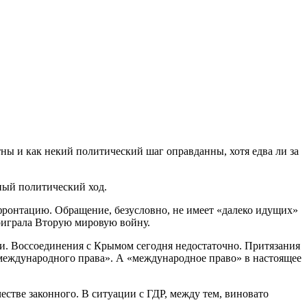
ны и как некий политический шаг оправданны, хотя едва ли за
ный политический ход.
фронтацию. Обращение, безусловно, не имеет «далеко идущих»
роиграла Вторую мировую войну.
и. Воссоединения с Крымом сегодня недостаточно. Притязания
«международного права». А «международное право» в настоящее
честве законного. В ситуации с ГДР, между тем, виновато