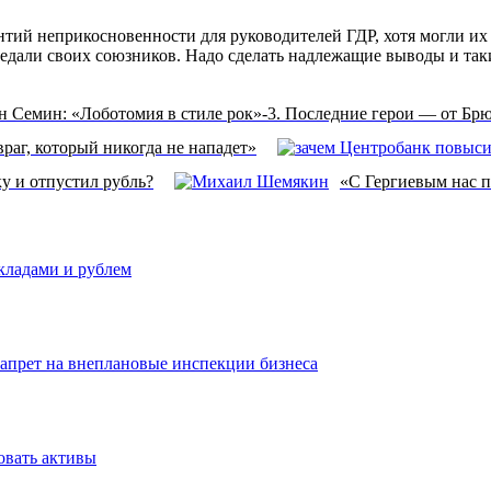
нтий неприкосновенности для руководителей ГДР, хотя могли их
редали своих союзников. Надо сделать надлежащие выводы и так
н Семин: «Лоботомия в стиле рок»-3. Последние герои — от Брю
раг, который никогда не нападет»
у и отпустил рубль?
«С Гергиевым нас 
вкладами и рублем
запрет на внеплановые инспекции бизнеса
овать активы