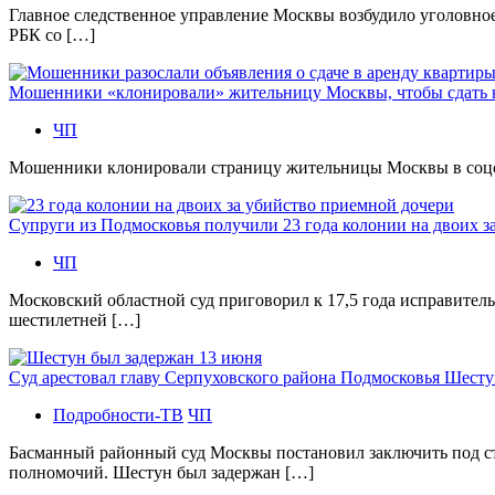
Главное следственное управление Москвы возбудило уголовно
РБК со […]
Мошенники «клонировали» жительницу Москвы, чтобы сдать
ЧП
Мошенники клонировали страницу жительницы Москвы в соцсетя
Супруги из Подмосковья получили 23 года колонии на двоих з
ЧП
Московский областной суд приговорил к 17,5 года исправител
шестилетней […]
Суд арестовал главу Серпуховского района Подмосковья Шесту
Подробности-ТВ
ЧП
Басманный районный суд Москвы постановил заключить под с
полномочий. Шестун был задержан […]