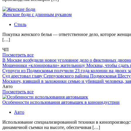
Женские боди с длинным рукавом
Стиль
Покупка женского белья — ответственное дело, которое женщи
[…]
ЧП
Посмотреть все
В Москве возбудили новое уголовное дело о фиктивных двор
Мошенники «клонировали» жительницу Москвы, чтобы сдать
Супруги из Подмосковья получили 23 года колонии на двоих з
Суд арестовал главу Серпуховского района Подмосковья Шесту
Москвич, взявший в заложники семью и убивший человека, заяв
Авто
Посмотреть все
Особенности использования автовышек в киноиндустрии
Авто
Использование специализированной техники в кинопроизводст
динамичной съемки на высоте, обеспечивая […]