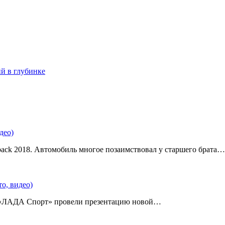
ий в глубинке
део)
back 2018. Автомобиль многое позаимствовал у старшего брата…
о, видео)
 «ЛАДА Спорт» провели презентацию новой…