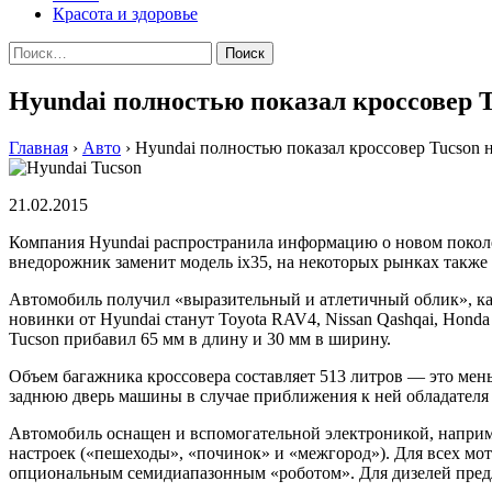
Красота и здоровье
Найти:
Hyundai полностью показал кроссовер T
Главная
›
Авто
›
Hyundai полностью показал кроссовер Tucson 
21.02.2015
Компания Hyundai распространила информацию о новом поколен
внедорожник заменит модель ix35, на некоторых рынках также
Автомобиль получил «выразительный и атлетичный облик», ка
новинки от Hyundai станут Toyota RAV4, Nissan Qashqai, Honda
Tucson прибавил 65 мм в длину и 30 мм в ширину.
Объем багажника кроссовера составляет 513 литров — это мен
заднюю дверь машины в случае приближения к ней обладателя
Автомобиль оснащен и вспомогательной электроникой, наприме
настроек («пешеходы», «починок» и «межгород»). Для всех мо
опциональным семидиапазонным «роботом». Для дизелей предл