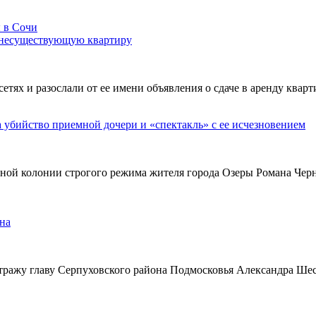
 несуществующую квартиру
х и разослали от ее имени объявления о сдаче в аренду кварти
а убийство приемной дочери и «спектакль» с ее исчезновением
ьной колонии строгого режима жителя города Озеры Романа Чер
на
тражу главу Серпуховского района Подмосковья Александра Ше