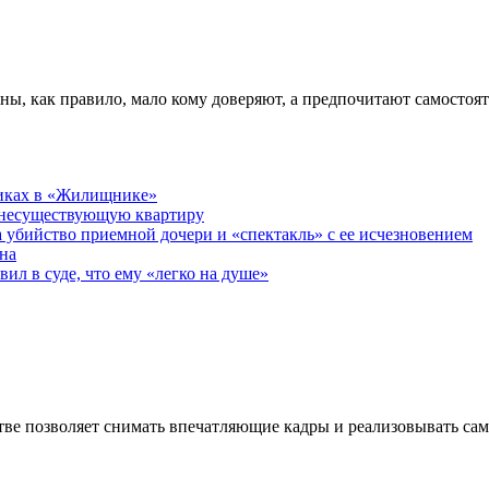
ны, как правило, мало кому доверяют, а предпочитают самостоя
никах в «Жилищнике»
 несуществующую квартиру
а убийство приемной дочери и «спектакль» с ее исчезновением
на
ил в суде, что ему «легко на душе»
ве позволяет снимать впечатляющие кадры и реализовывать са