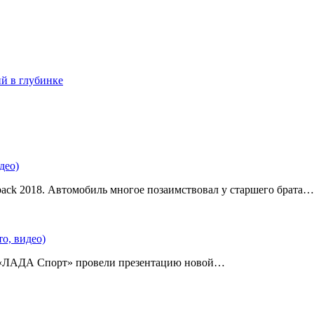
ий в глубинке
део)
back 2018. Автомобиль многое позаимствовал у старшего брата…
о, видео)
 «ЛАДА Спорт» провели презентацию новой…