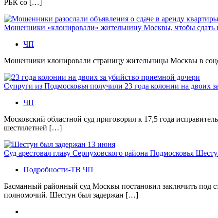
РБК со […]
Мошенники «клонировали» жительницу Москвы, чтобы сдать
ЧП
Мошенники клонировали страницу жительницы Москвы в соцсетя
Супруги из Подмосковья получили 23 года колонии на двоих з
ЧП
Московский областной суд приговорил к 17,5 года исправител
шестилетней […]
Суд арестовал главу Серпуховского района Подмосковья Шесту
Подробности-ТВ
ЧП
Басманный районный суд Москвы постановил заключить под с
полномочий. Шестун был задержан […]