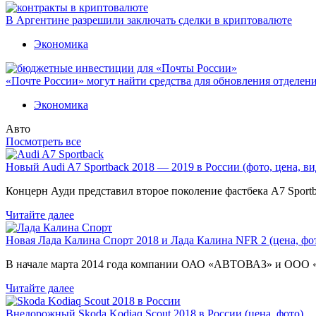
В Аргентине разрешили заключать сделки в криптовалюте
Экономика
«Почте России» могут найти средства для обновления отделен
Экономика
Авто
Посмотреть все
Новый Audi A7 Sportback 2018 — 2019 в России (фото, цена, ви
Концерн Ауди представил второе поколение фастбека A7 Sport
Читайте далее
Новая Лада Калина Спорт 2018 и Лада Калина NFR 2 (цена, фот
В начале марта 2014 года компании ОАО «АВТОВАЗ» и ООО
Читайте далее
Внедорожный Skoda Kodiaq Scout 2018 в России (цена, фото)