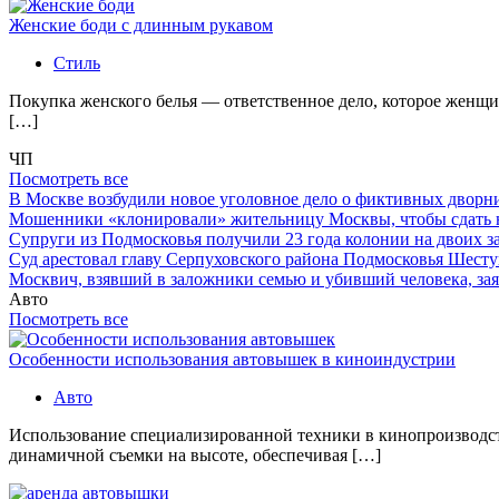
Женские боди с длинным рукавом
Стиль
Покупка женского белья — ответственное дело, которое женщи
[…]
ЧП
Посмотреть все
В Москве возбудили новое уголовное дело о фиктивных двор
Мошенники «клонировали» жительницу Москвы, чтобы сдать
Супруги из Подмосковья получили 23 года колонии на двоих з
Суд арестовал главу Серпуховского района Подмосковья Шесту
Москвич, взявший в заложники семью и убивший человека, заяв
Авто
Посмотреть все
Особенности использования автовышек в киноиндустрии
Авто
Использование специализированной техники в кинопроизводст
динамичной съемки на высоте, обеспечивая […]