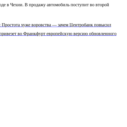
воде в Чехии. В продажу автомобиль поступит во второй
: Простота хуже воровства — зачем Центробанк повысил
 привезет во Франкфурт европейскую версию обновленного