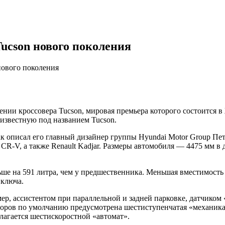
ucson нового поколения
нового поколения
ии кроссовера Tucson, мировая премьера которого состоится в 
 известную под названием Tucson.
к описал его главный дизайнер группы Hyundai Motor Group Пе
 CR-V, а также Renault Kadjar. Размеры автомобиля — 4475 мм в 
ьше на 591 литра, чем у предшественника. Меньшая вместимость
 ключа.
р, ассистентом при параллельной и задней парковке, датчиком
торов по умолчанию предусмотрена шестиступенчатая «механика
агается шестискоростной «автомат».