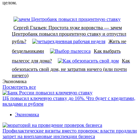
целом.
Сергей Глазьев: Простота хуже воровства — зачем
Центробанк повысил процентную ставку и отпустил
рубль?
Жить не
бездельниками
Как выбрать
пылесос для дома?
Как
обезопасить свой дом, не затратив ничего (или почти
ничего)
Экономика
Посмотреть все
ЦБ повысил ключевую ставку до 16%. Что будет с кредитами,
вкладами и рублем
Экономика
Профилактические визиты вместо проверок: власти продлили
запрет на внеплановые инспекции бизнеса