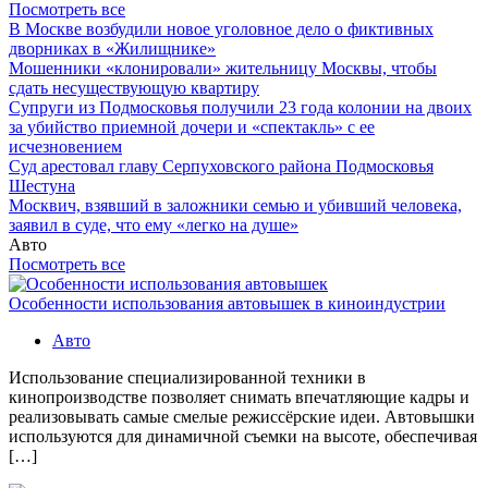
Посмотреть все
В Москве возбудили новое уголовное дело о фиктивных
дворниках в «Жилищнике»
Мошенники «клонировали» жительницу Москвы, чтобы
сдать несуществующую квартиру
Супруги из Подмосковья получили 23 года колонии на двоих
за убийство приемной дочери и «спектакль» с ее
исчезновением
Суд арестовал главу Серпуховского района Подмосковья
Шестуна
Москвич, взявший в заложники семью и убивший человека,
заявил в суде, что ему «легко на душе»
Авто
Посмотреть все
Особенности использования автовышек в киноиндустрии
Авто
Использование специализированной техники в
кинопроизводстве позволяет снимать впечатляющие кадры и
реализовывать самые смелые режиссёрские идеи. Автовышки
используются для динамичной съемки на высоте, обеспечивая
[…]