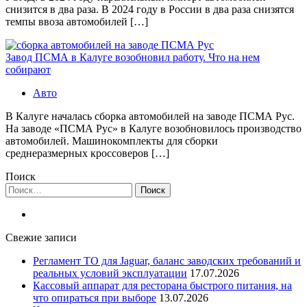
снизится в два раза. В 2024 году в России в два раза снизятся
темпы ввоза автомобилей […]
Завод ПСМА в Калуге возобновил работу. Что на нем
собирают
Авто
В Калуге началась сборка автомобилей на заводе ПСМА Рус.
На заводе «ПСМА Рус» в Калуге возобновилось производство
автомобилей. Машинокомплекты для сборки
среднеразмерных кроссоверов […]
Поиск
Найти:
Свежие записи
Регламент ТО для Jaguar, баланс заводских требований и
реальных условий эксплуатации
17.07.2026
Кассовый аппарат для ресторана быстрого питания, на
что опираться при выборе
13.07.2026