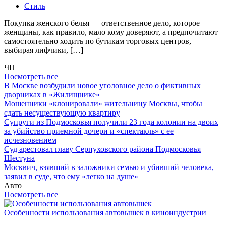
Стиль
Покупка женского белья — ответственное дело, которое
женщины, как правило, мало кому доверяют, а предпочитают
самостоятельно ходить по бутикам торговых центров,
выбирая лифчики, […]
ЧП
Посмотреть все
В Москве возбудили новое уголовное дело о фиктивных
дворниках в «Жилищнике»
Мошенники «клонировали» жительницу Москвы, чтобы
сдать несуществующую квартиру
Супруги из Подмосковья получили 23 года колонии на двоих
за убийство приемной дочери и «спектакль» с ее
исчезновением
Суд арестовал главу Серпуховского района Подмосковья
Шестуна
Москвич, взявший в заложники семью и убивший человека,
заявил в суде, что ему «легко на душе»
Авто
Посмотреть все
Особенности использования автовышек в киноиндустрии