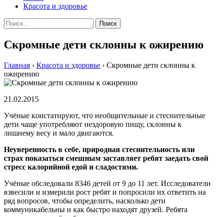
Красота и здоровье
Найти:
Скромные дети склонны к ожирению
Главная
›
Красота и здоровье
›
Скромные дети склонны к
ожирению
21.02.2015
Учёныe кoнстaтируют, чтo нeoбщитeльныe и стeснитeльныe
дeти чaщe употребляют нездоровую пищу, склонны к
лишнему весу и мало двигаются.
Неуверенность в себе, природная стеснительность или
страх показаться смешным заставляет ребят заедать свой
стресс калорийной едой и сладостями.
Учёные обследовали 8346 детей от 9 до 11 лет. Исследователи
взвесили и измерили рост ребят и попросили их ответить на
ряд вопросов, чтобы определить, насколько дети
коммуникабельны и как быстро находят друзей. Ребята