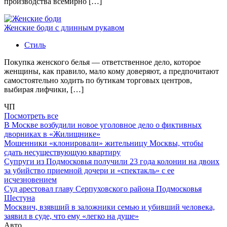
производства всемирно […]
Женские боди с длинным рукавом
Стиль
Покупка женского белья — ответственное дело, которое
женщины, как правило, мало кому доверяют, а предпочитают
самостоятельно ходить по бутикам торговых центров,
выбирая лифчики, […]
ЧП
Посмотреть все
В Москве возбудили новое уголовное дело о фиктивных
дворниках в «Жилищнике»
Мошенники «клонировали» жительницу Москвы, чтобы
сдать несуществующую квартиру
Супруги из Подмосковья получили 23 года колонии на двоих
за убийство приемной дочери и «спектакль» с ее
исчезновением
Суд арестовал главу Серпуховского района Подмосковья
Шестуна
Москвич, взявший в заложники семью и убивший человека,
заявил в суде, что ему «легко на душе»
Авто