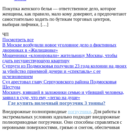
Покупка женского белья — ответственное дело, которое
женщины, как правило, мало кому доверяют, а предпочитают
самостоятельно ходить по бутикам торговых центров,
выбирая лифчики, […]
ЧП
Посмотреть все
В Москве возбудили новое уголовное дело о фиктивных
дворниках в «Жилищнике»
Мошенники «клонировали» жительницу Москвы, чтобы
сдать несуществующую квартиру
Супруги из Подмосковья получили 23 года колонии на двоих
за убийство приемной дочери и «спектакль» с ее
исчезновением
Суд арестовал главу Серпуховского района Подмосковья
Шестуна
Москвич, взявший в заложники семью и убивший человека,
заявил в суде, что ему «легко на душе»
Где купить вилочный погрузчик 3 тонны?
Внедорожные полноприводные
погрузчики
. Для работы в
экстремальных условиях идеально подходят внедорожные
полноприводные погрузчики. Они способны справляться с
неровными поверхностями, грязью и снегом, обеспечивая