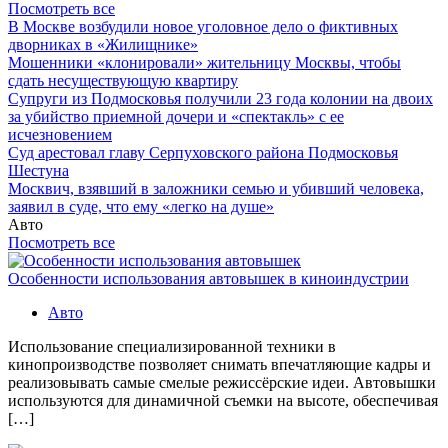
Посмотреть все
В Москве возбудили новое уголовное дело о фиктивных
дворниках в «Жилищнике»
Мошенники «клонировали» жительницу Москвы, чтобы
сдать несуществующую квартиру
Супруги из Подмосковья получили 23 года колонии на двоих
за убийство приемной дочери и «спектакль» с ее
исчезновением
Суд арестовал главу Серпуховского района Подмосковья
Шестуна
Москвич, взявший в заложники семью и убивший человека,
заявил в суде, что ему «легко на душе»
Авто
Посмотреть все
Особенности использования автовышек в киноиндустрии
Авто
Использование специализированной техники в
кинопроизводстве позволяет снимать впечатляющие кадры и
реализовывать самые смелые режиссёрские идеи. Автовышки
используются для динамичной съемки на высоте, обеспечивая
[…]