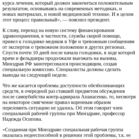
курса лечения, который должен закончиться положительным
результатом, основываясь на современных методиках, и
новых материалах, и новой медицинской технике. И в целом
этот процесс правильный», — пояснил президент.
К слову, переход на новую систему финансирования
здравоохранения, в частности, службы скорой помощи,
привел к голодовке медиков в Уфе и тревожным сообщениям
от экспертов о тревожном положении в других регионах.
Спустя почти 10 дней после начала голодовки, в ходе которой
врачи и фельдшеры продолжали выезжать на вызовы,
Минздрав РФ заинтересовался происходящим, создав
специальную комиссию. Специалисты должны сделать
выводы на следующей неделе.
Что же касается проблемы доступности обезболивающих
средств, в очередной раз ставшей предметом обсуждения
после самоубийства контр-адмирала Апанасенко, то, несмотря
на некоторое смягчение правил коренным образом
переломить ситуацию не удалось. Об этом говорит член
специальной рабочей группы при Минздраве, профессор
Надежда Осипова.
«Созданная при Минздраве специальная рабочая группа
оказалась недееспособной в решении этой проблемы, т.к. ее