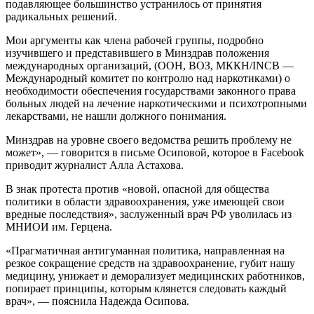
подавляющее большинство устранилось от принятия
радикальных решений.
Мои аргументы как члена рабочей группы, подробно
изучившего и представившего в Минздрав положения
международных организаций, (ООН, ВОЗ, МККН/INCB —
Международный комитет по контролю над наркотиками) о
необходимости обеспечения государствами законного права
больных людей на лечение наркотическими и психотропными
лекарствами, не нашли должного понимания.
Минздрав на уровне своего ведомства решить проблему не
может», — говорится в письме Осиповой, которое в Facebook
приводит журналист Алла Астахова.
В знак протеста против «новой, опасной для общества
политики в области здравоохранения, уже имеющей свои
вредные последствия», заслуженный врач РФ уволилась из
МНИОИ им. Герцена.
«Прагматичная антигуманная политика, направленная на
резкое сокращение средств на здравоохранение, губит нашу
медицину, унижает и деморализует медицинских работников,
попирает принципы, которым клянется следовать каждый
врач», — пояснила Надежда Осипова.