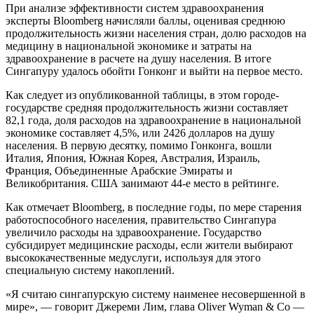
При анализе эффективности систем здравоохранения
эксперты Bloomberg начисляли баллы, оценивая среднюю
продолжительность жизни населения стран, долю расходов на
медицину в национальной экономике и затраты на
здравоохранение в расчете на душу населения. В итоге
Сингапуру удалось обойти Гонконг и выйти на первое место.
Как следует из опубликованной таблицы, в этом городе-
государстве средняя продолжительность жизни составляет
82,1 года, доля расходов на здравоохранение в национальной
экономике составляет 4,5%, или 2426 долларов на душу
населения. В первую десятку, помимо Гонконга, вошли
Италия, Япония, Южная Корея, Австралия, Израиль,
Франция, Объединенные Арабские Эмираты и
Великобритания. США занимают 44-е место в рейтинге.
Как отмечает Bloomberg, в последние годы, по мере старения
работоспособного населения, правительство Сингапура
увеличило расходы на здравоохранение. Государство
субсидирует медицинские расходы, если жители выбирают
высококачественные медуслуги, используя для этого
специальную систему накоплений.
«Я считаю сингапурскую систему наименее несовершенной в
мире», — говорит Джереми Лим, глава Oliver Wyman & Co —