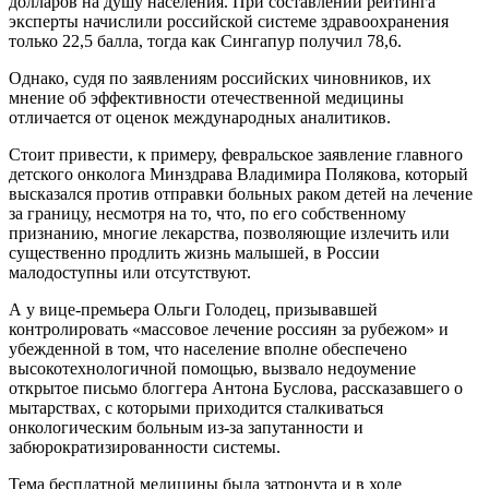
долларов на душу населения. При составлении рейтинга
эксперты начислили российской системе здравоохранения
только 22,5 балла, тогда как Сингапур получил 78,6.
Однако, судя по заявлениям российских чиновников, их
мнение об эффективности отечественной медицины
отличается от оценок международных аналитиков.
Стоит привести, к примеру, февральское заявление главного
детского онколога Минздрава Владимира Полякова, который
высказался против отправки больных раком детей на лечение
за границу, несмотря на то, что, по его собственному
признанию, многие лекарства, позволяющие излечить или
существенно продлить жизнь малышей, в России
малодоступны или отсутствуют.
А у вице-премьера Ольги Голодец, призывавшей
контролировать «массовое лечение россиян за рубежом» и
убежденной в том, что население вполне обеспечено
высокотехнологичной помощью, вызвало недоумение
открытое письмо блоггера Антона Буслова, рассказавшего о
мытарствах, с которыми приходится сталкиваться
онкологическим больным из-за запутанности и
забюрократизированности системы.
Тема бесплатной медицины была затронута и в ходе