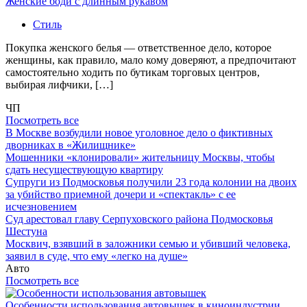
Женские боди с длинным рукавом
Стиль
Покупка женского белья — ответственное дело, которое
женщины, как правило, мало кому доверяют, а предпочитают
самостоятельно ходить по бутикам торговых центров,
выбирая лифчики, […]
ЧП
Посмотреть все
В Москве возбудили новое уголовное дело о фиктивных
дворниках в «Жилищнике»
Мошенники «клонировали» жительницу Москвы, чтобы
сдать несуществующую квартиру
Супруги из Подмосковья получили 23 года колонии на двоих
за убийство приемной дочери и «спектакль» с ее
исчезновением
Суд арестовал главу Серпуховского района Подмосковья
Шестуна
Москвич, взявший в заложники семью и убивший человека,
заявил в суде, что ему «легко на душе»
Авто
Посмотреть все
Особенности использования автовышек в киноиндустрии