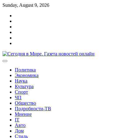
Перейти
Sunday, August 9, 2026
к
Главная
содержимому
О
cайте
Реклама
Контакты
Карта
сайта
Политика
конфиденциальности
Политика
Экономика
Наука
Культура
Спорт
ЧП
Общество
Подробности-ТВ
Мнение
IT
Авто
Дом
Стиль