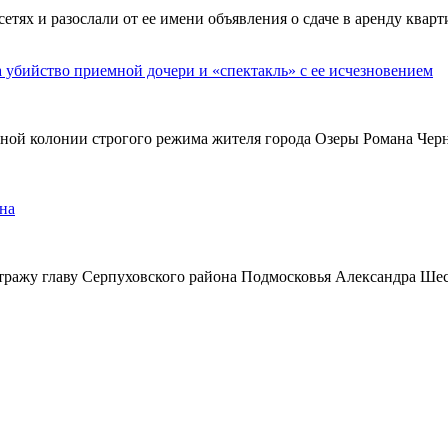
х и разослали от ее имени объявления о сдаче в аренду кварти
а убийство приемной дочери и «спектакль» с ее исчезновением
ьной колонии строгого режима жителя города Озеры Романа Чер
на
тражу главу Серпуховского района Подмосковья Александра Ше