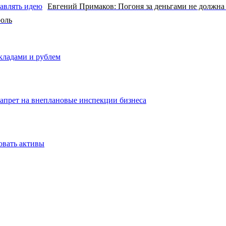
Евгений Примаков: Погоня за деньгами не должна
роль
вкладами и рублем
запрет на внеплановые инспекции бизнеса
овать активы