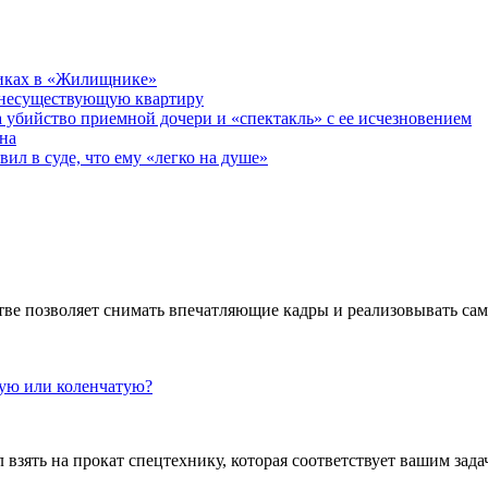
никах в «Жилищнике»
 несуществующую квартиру
а убийство приемной дочери и «спектакль» с ее исчезновением
на
ил в суде, что ему «легко на душе»
ве позволяет снимать впечатляющие кадры и реализовывать са
кую или коленчатую?
взять на прокат спецтехнику, которая соответствует вашим задач