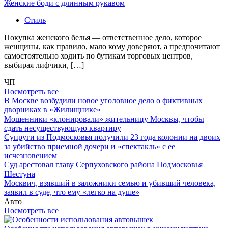
Женские боди с длинным рукавом
Стиль
Покупка женского белья — ответственное дело, которое
женщины, как правило, мало кому доверяют, а предпочитают
самостоятельно ходить по бутикам торговых центров,
выбирая лифчики, […]
ЧП
Посмотреть все
В Москве возбудили новое уголовное дело о фиктивных
дворниках в «Жилищнике»
Мошенники «клонировали» жительницу Москвы, чтобы
сдать несуществующую квартиру
Супруги из Подмосковья получили 23 года колонии на двоих
за убийство приемной дочери и «спектакль» с ее
исчезновением
Суд арестовал главу Серпуховского района Подмосковья
Шестуна
Москвич, взявший в заложники семью и убивший человека,
заявил в суде, что ему «легко на душе»
Авто
Посмотреть все