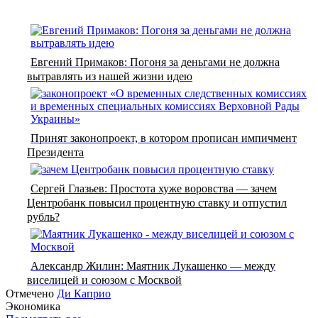
Евгений Примаков: Погоня за деньгами не должна
вытравлять из нашей жизни идею
Принят законопроект, в котором прописан импичмент
Президента
Сергей Глазьев: Простота хуже воровства — зачем
Центробанк повысил процентную ставку и отпустил
рубль?
Александр Жилин: Маятник Лукашенко — между
виселицей и союзом с Москвой
Отмечено
Ди Каприо
Экономика