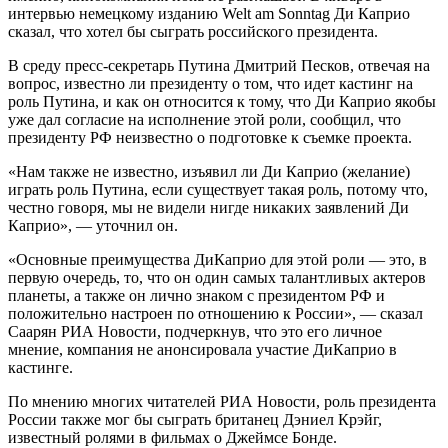
интервью немецкому изданию Welt am Sonntag Ди Каприо
сказал, что хотел бы сыграть российского президента.
В среду пресс-секретарь Путина Дмитрий Песков, отвечая на
вопрос, известно ли президенту о том, что идет кастинг на
роль Путина, и как он относится к тому, что Ди Каприо якобы
уже дал согласие на исполнение этой роли, сообщил, что
президенту РФ неизвестно о подготовке к съемке проекта.
«Нам также не известно, изъявил ли Ди Каприо (желание)
играть роль Путина, если существует такая роль, потому что,
честно говоря, мы не видели нигде никаких заявлений Ди
Каприо», — уточнил он.
«Основные преимущества ДиКаприо для этой роли — это, в
первую очередь, то, что он один самых талантливых актеров
планеты, а также он лично знаком с президентом РФ и
положительно настроен по отношению к России», — сказал
Саарян РИА Новости, подчеркнув, что это его личное
мнение, компания не анонсировала участие ДиКаприо в
кастинге.
По мнению многих читателей РИА Новости, роль президента
России также мог бы сыграть британец Дэниел Крэйг,
известный ролями в фильмах о Джеймсе Бонде.