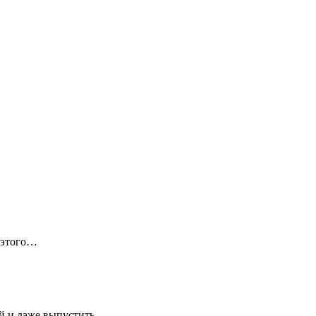
 этого…
ей и даже выпустить…