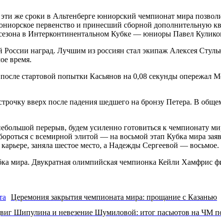
в эти же сроки в Альтенберге юниорский чемпионат мира позвол
 юниорское первенство и принесший сборной дополнительную кв
 сезона в Интерконтинентальном Кубке — юниоры Павел Кулико
 России наград. Лучшим из россиян стал экипаж Алексея Стул
ое время.
осле стартовой попытки Касьянов на 0,08 секунды опережал Мел
рочку вверх после падения шедшего на бронзу Петера. В общем 
х небольшой перерыв, будем усиленно готовиться к чемпионату 
обороться с всемирной элитой — на восьмой этап Кубка мира за
карьере, заняла шестое место, а Надежды Сергеевой — восьмое.
Кубка мира. Двукратная олимпийская чемпионка Кейли Хамфрис
Церемония закрытия чемпионата мира: прощание с Казанью
виг Шипулина и невезение Шумиловой: итог пасьютов на ЧМ п