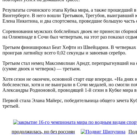
Результаты сочинского этапа Кубка мира, а также прошедший 
Винтерберге. В него вошли Третьяков, Трегубов, выигравший
Елена Никитина, и два спортсмена, проведшие большую часть
Соревнования мужских бобслейных двоек не принесли сборной
на Олимпиаде в Сочи был четвертым, на этот раз показал седьм
Третьим финишировал Беат Хефти из Швейцарии. В четверках п
проиграв латвийцу всего 0,02 секунды и завоевав серебро.
Третьим стал немец Максимилиан Арндт, перепрыгнувший на ст
(сумме двоек и четверок) — третьим.
Хотя сезон не окончен, основной старт еще впереди. «На дня
бобслеистки, хотя и не выиграли в Сочи медалей, но смогли п
Александры Родионовой, проводящей 1-й сезон в Кубке мира в 
Первой стала Элана Майерс, победительница общего зачета 
третьей.
продолжилась, но без россиян
Под