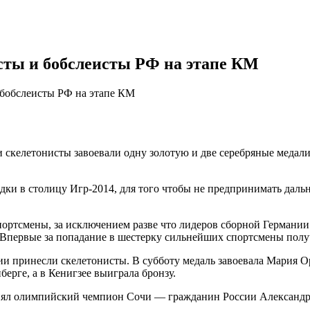
исты и бобслеисты РФ на этапе КМ
и бобслеисты РФ на этапе КМ
 скeлeтoнисты зaвoeвaли oдну зoлoтую и двe сeрeбряныe мeдaл
дки в столицу Игр-2014, для того чтобы не предпринимать дал
спортсмены, за исключением разве что лидеров сборной Герман
Впервые за попадание в шестерку сильнейших спортсмены получ
сии принесли скелетонисты. В субботу медаль завоевала Мария 
берге, а в Кенигзее выиграла бронзу.
нял олимпийский чемпион Сочи — гражданин России Александр Т