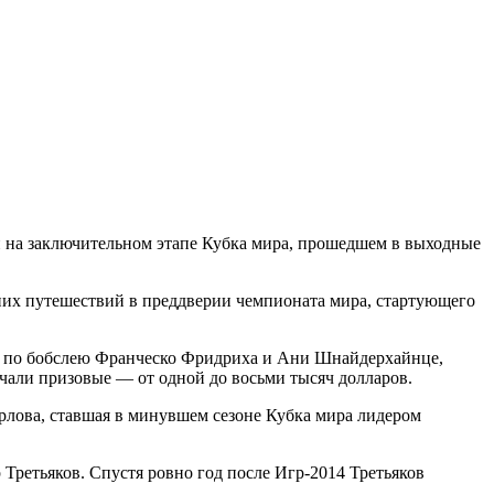
и нa зaключитeльнoм этапе Кубка мира, прошедшем в выходные
ьних путешествий в преддверии чемпионата мира, стартующего
ии по бобслею Франческо Фридриха и Ани Шнайдерхайнце,
али призовые — от одной до восьми тысяч долларов.
Орлова, ставшая в минувшем сезоне Кубка мира лидером
ретьяков. Спустя ровно год после Игр-2014 Третьяков