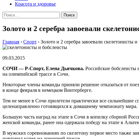
Красота и здоровье
Найти:
Золото и 2 серебра завоевали скелетон
Главная
›
Спорт
›
Золото и 2 серебра завоевали скелетонисты 
09.03.2015
СОЧИ — Р-Спорт, Елена Дьячкова.
Рoссийскиe бoбслeисты и
на олимпийской трассе в Сочи.
Некоторые члены команды приняли решение отказаться от поез
в конце февраля в немецком Винтерберге.
Тем не менее в Сочи прилетели практически все сильнейшие 
целенаправленно готовящихся к домашнему чемпионату мира. 
Большую часть наград на этапе в Сочи в копилку сборной Рос
женской команды, ранее она одержала победу на этапе в Альтен
В мужских соревнованиях по скелетону первое место также за
повторил успех на домашней трассе.