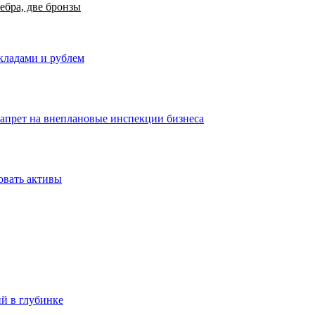
ебра, две бронзы
вкладами и рублем
запрет на внеплановые инспекции бизнеса
овать активы
ий в глубинке