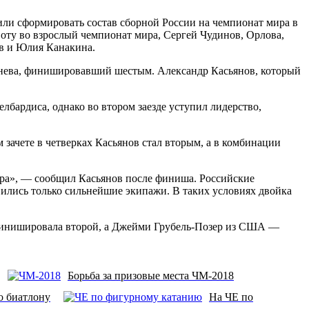
или сформировать состав сборной России на чемпионат мира в
оту во взрослый чемпионат мира, Сергей Чудинов, Орлова,
в и Юлия Канакина.
ьнева, финишировавший шестым. Александр Касьянов, который
бардиса, однако во втором заезде уступил лидерство,
зачете в четверках Касьянов стал вторым, а в комбинации
мира», — сообщил Касьянов после финиша. Российские
явились только сильнейшие экипажи. В таких условиях двойка
 финишировала второй, а Джейми Грубель-Позер из США —
Борьба за призовые места ЧМ-2018
о биатлону
На ЧЕ по