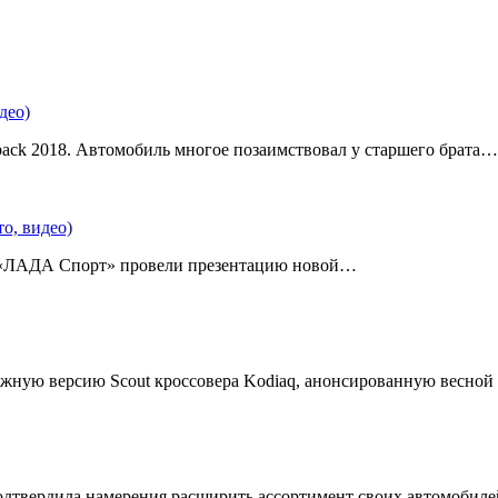
део)
back 2018. Автомобиль многое позаимствовал у старшего брата…
о, видео)
 «ЛАДА Спорт» провели презентацию новой…
жную версию Scout кроссовера Kodiaq, анонсированную весной
подтвердила намерения расширить ассортимент своих автомобил