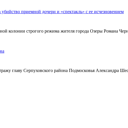
а убийство приемной дочери и «спектакль» с ее исчезновением
ьной колонии строгого режима жителя города Озеры Романа Чер
на
тражу главу Серпуховского района Подмосковья Александра Ше