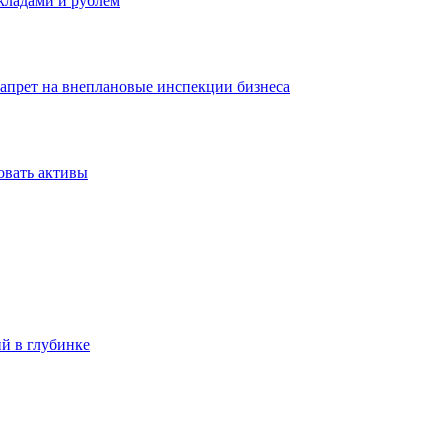
вкладами и рублем
запрет на внеплановые инспекции бизнеса
овать активы
ий в глубинке