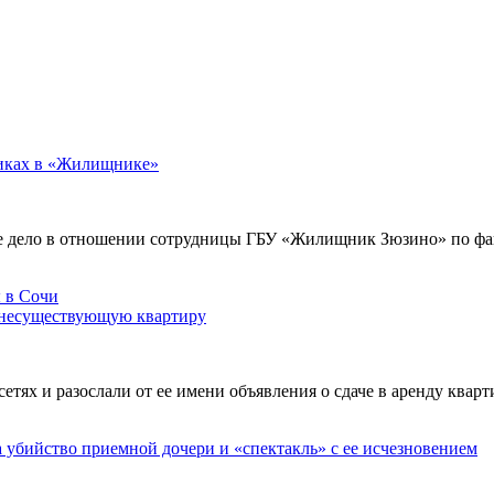
никах в «Жилищнике»
е дело в отношении сотрудницы ГБУ «Жилищник Зюзино» по фак
 несуществующую квартиру
х и разослали от ее имени объявления о сдаче в аренду кварти
а убийство приемной дочери и «спектакль» с ее исчезновением