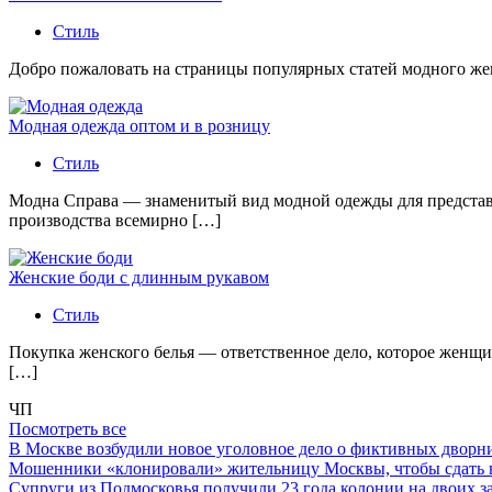
Стиль
Добро пожаловать на страницы популярных статей модного женс
Модная одежда оптом и в розницу
Стиль
Модна Справа — знаменитый вид модной одежды для представи
производства всемирно […]
Женские боди с длинным рукавом
Стиль
Покупка женского белья — ответственное дело, которое женщи
[…]
ЧП
Посмотреть все
В Москве возбудили новое уголовное дело о фиктивных двор
Мошенники «клонировали» жительницу Москвы, чтобы сдать
Супруги из Подмосковья получили 23 года колонии на двоих з