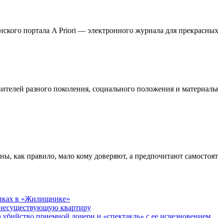
кого портала A Priori — электронного журнала для прекрасных 
телей разного поколения, социального положения и материальн
ны, как правило, мало кому доверяют, а предпочитают самостоя
никах в «Жилищнике»
 несуществующую квартиру
а убийство приемной дочери и «спектакль» с ее исчезновением