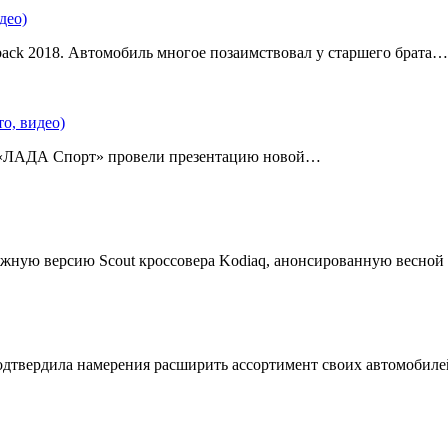
део)
back 2018. Автомобиль многое позаимствовал у старшего брата…
о, видео)
 «ЛАДА Спорт» провели презентацию новой…
жную версию Scout кроссовера Kodiaq, анонсированную весной
подтвердила намерения расширить ассортимент своих автомобил