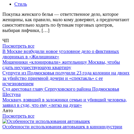
Стиль
Покупка женского белья — ответственное дело, которое
женщины, как правило, мало кому доверяют, а предпочитают
самостоятельно ходить по бутикам торговых центров,
выбирая лифчики, […]
ЧП
Посмотреть все
В Москве возбудили новое уголовное дело о фиктивных
дворниках в «Жилищнике»
Мошенники «клонировали» жительницу Москвы, чтобы
сдать несуществующую квартиру
Супруги из Подмосковья получили 23 года колонии на двоих
за убийство приемной дочери и «спектакль» с ее
исчезновением
Суд арестовал главу Серпуховского района Подмосковья
Шестуна
Москвич, взявший в заложники семью и убивший человека,
заявил в суде, что ему «легко на душе»
Авто
Посмотреть все
Особенности использования автовышек в киноиндустрии