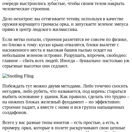
очереди выстроились зубастые, чтобы своим телом накрыть
человеческие строения.
Дело нехитрое: вы оттягиваете тетиву, используя в качестве
оружия корчащего гримасы орка, и запускаете зеленое эмпуса
прямо в центр людского жилмассива.
Если метко попали, строения разлетятся не совсем по физике,
но близко к тому: куски крыш отвалятся, блоки вылетят с
насиженного места и высокая башня пылью осядет на
небольшом зеленом островке. Разрушать, впрочем, свободно:
главное – сбить всех людей. Иногда – буквально: настолько уж
серьезные высотки они седлают.
Побеждать тут можно двумя методами. Либо точечно сносить
негодяев, либо рубить, что называется, под корень: стараться
выбить основание у здания. Как правило, сделать это трудно –
на нижних блоках железный фундамент – но эффективно:
строение падает, а вместе с ними и вся группа напыщенных
солдафонов.
Всего у вас разные типы юнитов – есть простые, а есть, к
примеру, орки, которые в полете раскручивают свои цепные