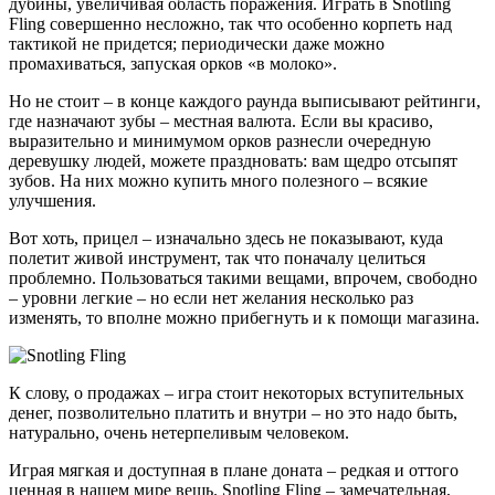
дубины, увеличивая область поражения. Играть в Snotling
Fling совершенно несложно, так что особенно корпеть над
тактикой не придется; периодически даже можно
промахиваться, запуская орков «в молоко».
Но не стоит – в конце каждого раунда выписывают рейтинги,
где назначают зубы – местная валюта. Если вы красиво,
выразительно и минимумом орков разнесли очередную
деревушку людей, можете праздновать: вам щедро отсыпят
зубов. На них можно купить много полезного – всякие
улучшения.
Вот хоть, прицел – изначально здесь не показывают, куда
полетит живой инструмент, так что поначалу целиться
проблемно. Пользоваться такими вещами, впрочем, свободно
– уровни легкие – но если нет желания несколько раз
изменять, то вполне можно прибегнуть и к помощи магазина.
К слову, о продажах – игра стоит некоторых вступительных
денег, позволительно платить и внутри – но это надо быть,
натурально, очень нетерпеливым человеком.
Играя мягкая и доступная в плане доната – редкая и оттого
ценная в нашем мире вещь. Snotling Fling – замечательная,