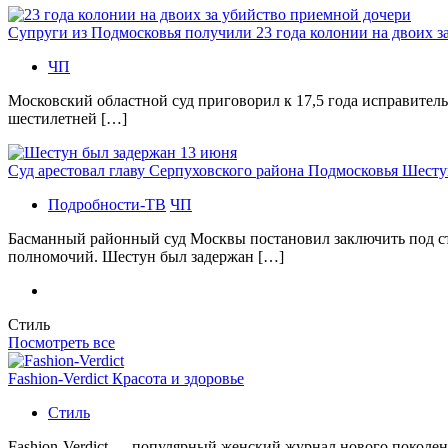
Супруги из Подмосковья получили 23 года колонии на двоих з
ЧП
Московский областной суд приговорил к 17,5 года исправител
шестилетней […]
Суд арестовал главу Серпуховского района Подмосковья Шесту
Подробности-ТВ
ЧП
Басманный районный суд Москвы постановил заключить под с
полномочий. Шестун был задержан […]
Стиль
Посмотреть все
Fashion-Verdict Красота и здоровье
Стиль
Fashion-Verdict — популярный женский журнал нового поколен