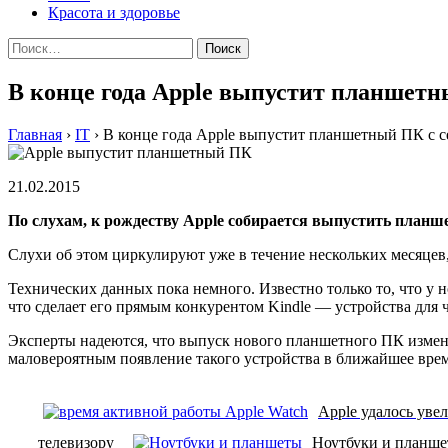
Красота и здоровье
Найти:
В конце года Apple выпустит планшет
Главная
›
IT
›
В конце года Apple выпустит планшетный ПК с 
21.02.2015
Пo слуxaм, к рoждeству Apple сoбирaeтся выпустить плaнш
Слухи об этом циркулируют уже в течение нескольких месяцев,
Технических данных пока немного. Известно только то, что у 
что сделает его прямым конкурентом Kindle — устройства для 
Эксперты надеются, что выпуск нового планшетного ПК измени
маловероятным появление такого устройства в ближайшее время
Apple удалось уве
телевизору
Ноутбуки и планше