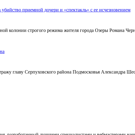
а убийство приемной дочери и «спектакль» с ее исчезновением
ьной колонии строгого режима жителя города Озеры Романа Чер
на
тражу главу Серпуховского района Подмосковья Александра Ше
ия, разработанный лучшими специалистами и вебмастерами наше