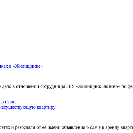
никах в «Жилищнике»
е дело в отношении сотрудницы ГБУ «Жилищник Зюзино» по фак
 несуществующую квартиру
х и разослали от ее имени объявления о сдаче в аренду кварти