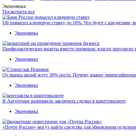
Экономика
Посмотреть все
ЦБ повысил ключевую ставку до 16%. Что будет с кредитами, 
Экономика
Профилактические визиты вместо проверок: власти продлили 
Экономика
От рынка акций ждут 30% роста. Почему важно диверсифицир
Экономика
В Аргентине разрешили заключать сделки в криптовалюте
Экономика
«Почте России» могут найти средства для обновления отделен