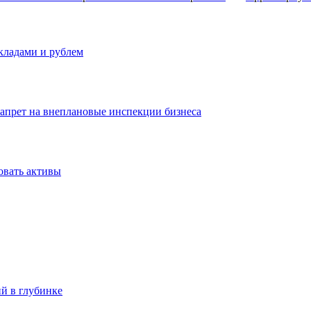
вкладами и рублем
запрет на внеплановые инспекции бизнеса
овать активы
ий в глубинке