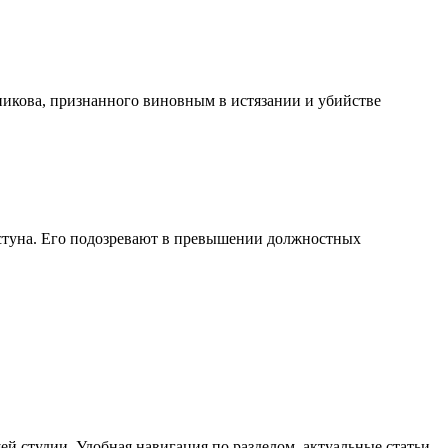
никова, признанного виновным в истязании и убийстве
стуна. Его подозревают в превышении должностных
й студии. Удобная навигация по разделом, актуальные статьи