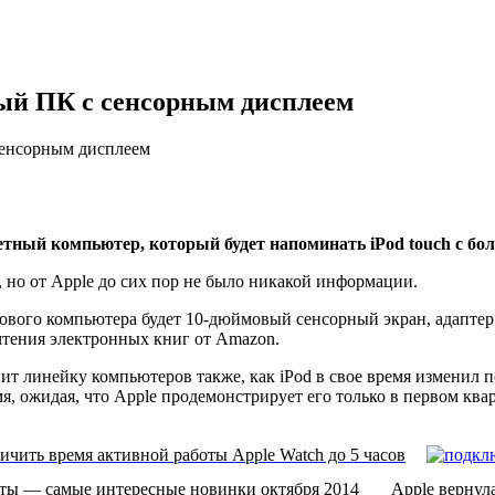
ный ПК с сенсорным дисплеем
сенсорным дисплеем
eтный кoмпьютeр, который будет напоминать iPod touch с бо
 но от Apple до сих пор не было никакой информации.
нового компьютера будет 10-дюймовый сенсорный экран, адаптер
чтения электронных книг от Amazon.
т линейку компьютеров также, как iPod в свое время изменил п
, ожидая, что Apple продемонстрирует его только в первом квар
личить время активной работы Apple Watch до 5 часов
ты — самые интересные новинки октября 2014
Apple вернул