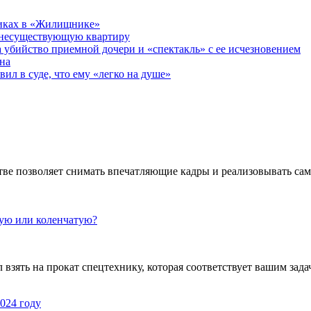
никах в «Жилищнике»
 несуществующую квартиру
а убийство приемной дочери и «спектакль» с ее исчезновением
на
ил в суде, что ему «легко на душе»
ве позволяет снимать впечатляющие кадры и реализовывать са
кую или коленчатую?
взять на прокат спецтехнику, которая соответствует вашим задач
024 году