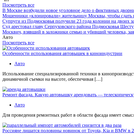
Посмотреть все
В Москве возбудили новое уголовное дело о фиктивных двор
Мошенники «клонировали» жительницу Москвы, чтобы сдать
Супруги из Подмосковья получили 23 года колонии на двоих з
Суд арестовал главу Серпуховского района Подмосковья Шесту
Москвич, взявший в заложники семью и убивший человека, заяв
Авто
Посмотреть все
Особенности использования автовышек в киноиндустрии
Авто
Использование специализированной техники в кинопроизводст
динамичной съемки на высоте, обеспечивая […]
Ремонт фасада. Какую автовышку арендовать — телескопичес
Авто
Для проведения ремонтных работ в области фасада имеет смысл 
Россияне лишатся половины новинок от Toyota, Kia и BMW в 2