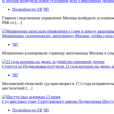
В Москве возбудили новое уголовное дело о фиктивных двор
Подробности-ТВ
ЧП
Главное следственное управление Москвы возбудило уголовно
РБК со […]
Мошенники «клонировали» жительницу Москвы, чтобы сдать
ЧП
Мошенники клонировали страницу жительницы Москвы в соцсетя
Супруги из Подмосковья получили 23 года колонии на двоих з
ЧП
Московский областной суд приговорил к 17,5 года исправител
шестилетней […]
Суд арестовал главу Серпуховского района Подмосковья Шесту
Подробности-ТВ
ЧП