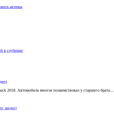
овать активы
ий в глубинке
део)
back 2018. Автомобиль многое позаимствовал у старшего брата…
о, видео)