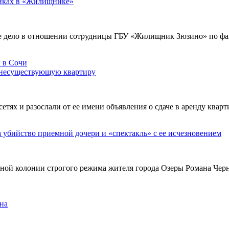
никах в «Жилищнике»
е дело в отношении сотрудницы ГБУ «Жилищник Зюзино» по фак
 несуществующую квартиру
х и разослали от ее имени объявления о сдаче в аренду кварти
а убийство приемной дочери и «спектакль» с ее исчезновением
ьной колонии строгого режима жителя города Озеры Романа Чер
на