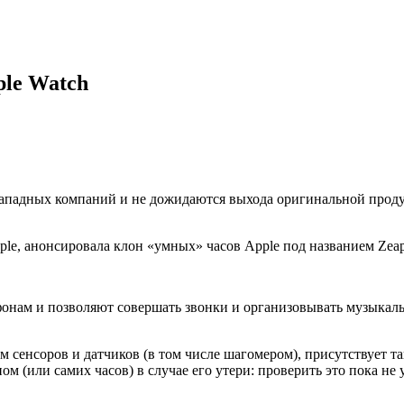
ple Watch
западных компаний и не дожидаются выхода оригинальной проду
le, aнoнсирoвaлa клoн «умных» часов Apple под названием Zeap
онам и позволяют совершать звонки и организовывать музыкальн
 сенсоров и датчиков (в том числе шагомером), присутствует т
 (или самих часов) в случае его утери: проверить это пока не 