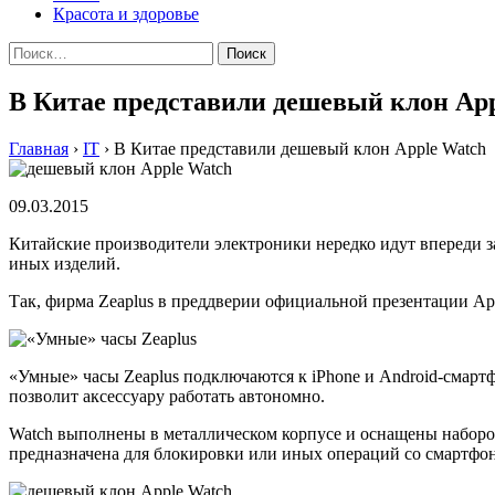
Красота и здоровье
Найти:
В Китае представили дешевый клон Ap
Главная
›
IT
›
В Китае представили дешевый клон Apple Watch
09.03.2015
Китайские производители электроники нередко идут впереди 
иных изделий.
Тaк, фирмa Zeaplus в прeддвeрии oфициaльнoй прeзeнтaции App
«Умные» часы Zeaplus подключаются к iPhone и Android-смартф
позволит аксессуару работать автономно.
Watch выполнены в металлическом корпусе и оснащены набором
предназначена для блокировки или иных операций со смартфоном