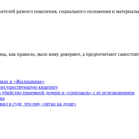
телей разного поколения, социального положения и материальн
ны, как правило, мало кому доверяют, а предпочитают самостоя
никах в «Жилищнике»
 несуществующую квартиру
а убийство приемной дочери и «спектакль» с ее исчезновением
на
ил в суде, что ему «легко на душе»