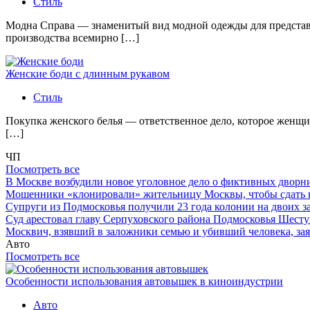
Стиль
Модна Справа — знаменитый вид модной одежды для представи
производства всемирно […]
Женские боди с длинным рукавом
Стиль
Покупка женского белья — ответственное дело, которое женщи
[…]
ЧП
Посмотреть все
В Москве возбудили новое уголовное дело о фиктивных двор
Мошенники «клонировали» жительницу Москвы, чтобы сдать
Супруги из Подмосковья получили 23 года колонии на двоих з
Суд арестовал главу Серпуховского района Подмосковья Шесту
Москвич, взявший в заложники семью и убивший человека, заяв
Авто
Посмотреть все
Особенности использования автовышек в киноиндустрии
Авто