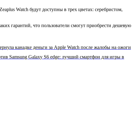
aplus Watch будут доступны в трех цветах: серебристом,
икаких гарантий, что пользователи смогут приобрести дешевую
ернула канадке деньги за Apple Watch после жалобы на ожоги
ротив Samsung Galaxy S6 edge: лучший смартфон для игры в