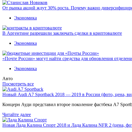
От рынка акций ждут 30% роста. Почему важно диверсифицир
Экономика
В Аргентине разрешили заключать сделки в криптовалюте
Экономика
«Почте России» могут найти средства для обновления отделен
Экономика
Авто
Посмотреть все
Новый Audi A7 Sportback 2018 — 2019 в России (фото, цена, ви
Концерн Ауди представил второе поколение фастбека A7 Sport
Читайте далее
Новая Лада Калина Спорт 2018 и Лада Калина NFR 2 (цена, фот