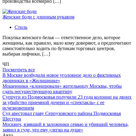
производства всемирно […]
Женские боди с длинным рукавом
Стиль
Покупка женского белья — ответственное дело, которое
женщины, как правило, мало кому доверяют, а предпочитают
самостоятельно ходить по бутикам торговых центров,
выбирая лифчики, […]
ЧП
Посмотреть все
В Москве возбудили новое уголовное дело о фиктивных
дворниках в «Жилищнике»
Мошенники «клонировали» жительницу Москвы, чтобы
сдать несуществующую квартиру
Супруги из Подмосковья получили 23 года колонии на двоих
за убийство приемной дочери и «спектакль» с ее
исчезновением
Суд арестовал главу Серпуховского района Подмосковья
Шестуна
Москвич, взявший в заложники семью и убивший человека,
заявил в суде, что ему «легко на душе»
Авто