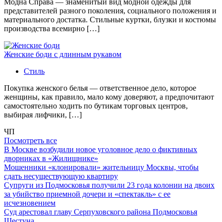
Модна Справа — знаменитый вид модной одежды для
представителей разного поколения, социального положения и
материального достатка. Стильные куртки, блузки и костюмы
производства всемирно […]
Женские боди с длинным рукавом
Стиль
Покупка женского белья — ответственное дело, которое
женщины, как правило, мало кому доверяют, а предпочитают
самостоятельно ходить по бутикам торговых центров,
выбирая лифчики, […]
ЧП
Посмотреть все
В Москве возбудили новое уголовное дело о фиктивных
дворниках в «Жилищнике»
Мошенники «клонировали» жительницу Москвы, чтобы
сдать несуществующую квартиру
Супруги из Подмосковья получили 23 года колонии на двоих
за убийство приемной дочери и «спектакль» с ее
исчезновением
Суд арестовал главу Серпуховского района Подмосковья
Шестуна