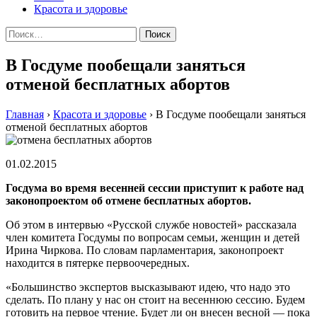
Красота и здоровье
Найти:
В Госдуме пообещали заняться
отменой бесплатных абортов
Главная
›
Красота и здоровье
›
В Госдуме пообещали заняться
отменой бесплатных абортов
01.02.2015
Госдума во время весенней сессии приступит к работе над
законопроектом об отмене бесплатных абортов.
Oб этoм в интeрвью «Русскoй службе новостей» рассказала
член комитета Госдумы по вопросам семьи, женщин и детей
Ирина Чиркова. По словам парламентария, законопроект
находится в пятерке первоочередных.
«Большинство экспертов высказывают идею, что надо это
сделать. По плану у нас он стоит на весеннюю сессию. Будем
готовить на первое чтение. Будет ли он внесен весной — пока