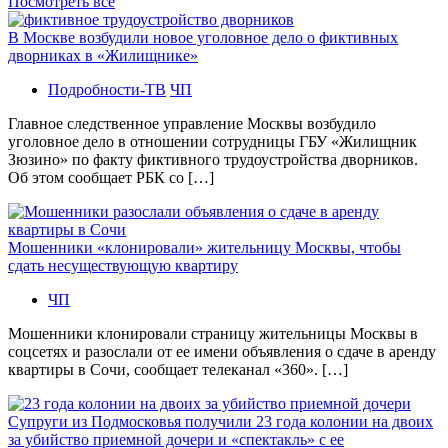
Посмотреть все
В Москве возбудили новое уголовное дело о фиктивных
дворниках в «Жилищнике»
Подробности-ТВ
ЧП
Главное следственное управление Москвы возбудило
уголовное дело в отношении сотрудницы ГБУ «Жилищник
Зюзино» по факту фиктивного трудоустройства дворников.
Об этом сообщает РБК со […]
Мошенники «клонировали» жительницу Москвы, чтобы
сдать несуществующую квартиру
ЧП
Мошенники клонировали страницу жительницы Москвы в
соцсетях и разослали от ее имени объявления о сдаче в аренду
квартиры в Сочи, сообщает телеканал «360». […]
Супруги из Подмосковья получили 23 года колонии на двоих
за убийство приемной дочери и «спектакль» с ее