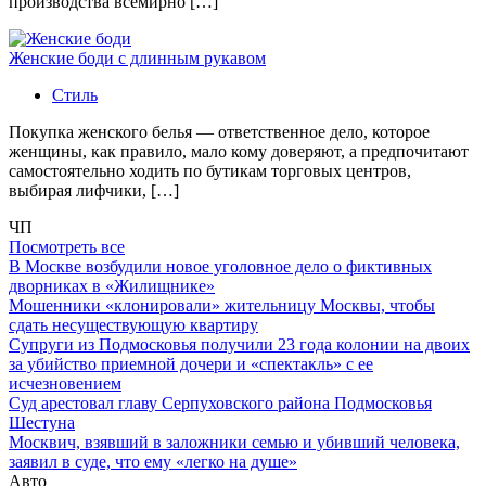
производства всемирно […]
Женские боди с длинным рукавом
Стиль
Покупка женского белья — ответственное дело, которое
женщины, как правило, мало кому доверяют, а предпочитают
самостоятельно ходить по бутикам торговых центров,
выбирая лифчики, […]
ЧП
Посмотреть все
В Москве возбудили новое уголовное дело о фиктивных
дворниках в «Жилищнике»
Мошенники «клонировали» жительницу Москвы, чтобы
сдать несуществующую квартиру
Супруги из Подмосковья получили 23 года колонии на двоих
за убийство приемной дочери и «спектакль» с ее
исчезновением
Суд арестовал главу Серпуховского района Подмосковья
Шестуна
Москвич, взявший в заложники семью и убивший человека,
заявил в суде, что ему «легко на душе»
Авто