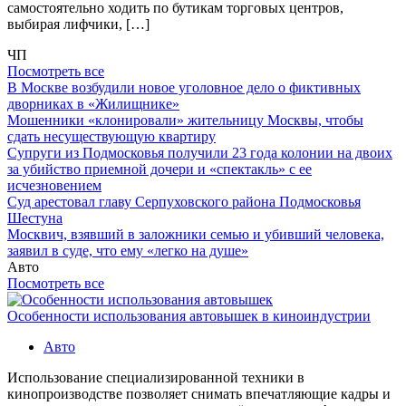
самостоятельно ходить по бутикам торговых центров,
выбирая лифчики, […]
ЧП
Посмотреть все
В Москве возбудили новое уголовное дело о фиктивных
дворниках в «Жилищнике»
Мошенники «клонировали» жительницу Москвы, чтобы
сдать несуществующую квартиру
Супруги из Подмосковья получили 23 года колонии на двоих
за убийство приемной дочери и «спектакль» с ее
исчезновением
Суд арестовал главу Серпуховского района Подмосковья
Шестуна
Москвич, взявший в заложники семью и убивший человека,
заявил в суде, что ему «легко на душе»
Авто
Посмотреть все
Особенности использования автовышек в киноиндустрии
Авто
Использование специализированной техники в
кинопроизводстве позволяет снимать впечатляющие кадры и