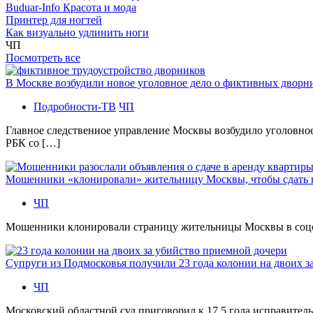
Buduar-Info Красота и мода
Принтер для ногтей
Как визуально удлинить ноги
ЧП
Посмотреть все
В Москве возбудили новое уголовное дело о фиктивных двор
Подробности-ТВ
ЧП
Главное следственное управление Москвы возбудило уголовно
РБК со […]
Мошенники «клонировали» жительницу Москвы, чтобы сдать
ЧП
Мошенники клонировали страницу жительницы Москвы в соцсетя
Супруги из Подмосковья получили 23 года колонии на двоих з
ЧП
Московский областной суд приговорил к 17,5 года исправител