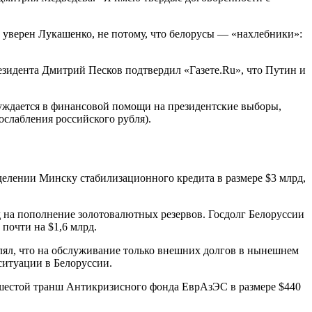
 уверен Лукашенко, не потому, что белорусы — «нахлебники»:
езидента Дмитрий Песков подтвердил «Газете.Ru», что Путин и
 нуждается в финансовой помощи на президентские выборы,
ослабления российского рубля).
елении Минску стабилизационного кредита в размере $3 млрд,
 на пополнение золотовалютных резервов. Госдолг Белоруссии
почти на $1,6 млрд.
влял, что на обслуживание только внешних долгов в нынешнем
ситуации в Белоруссии.
ь шестой транш Антикризисного фонда ЕврАзЭС в размере $440