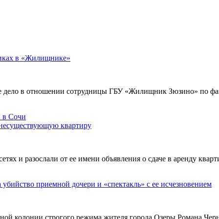
никах в «Жилищнике»
е дело в отношении сотрудницы ГБУ «Жилищник Зюзино» по фак
 несуществующую квартиру
х и разослали от ее имени объявления о сдаче в аренду кварти
а убийство приемной дочери и «спектакль» с ее исчезновением
ьной колонии строгого режима жителя города Озеры Романа Чер