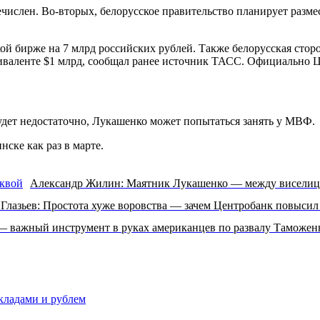
числен. Во-вторых, белорусское правительство планирует разме
ой бирже на 7 млрд российских рублей. Также белорусская стор
виваленте $1 млрд, сообщал ранее источник ТАСС. Официально 
дет недостаточно, Лукашенко может попытаться занять у МВФ.
ске как раз в марте.
Александр Жилин: Маятник Лукашенко — между виселиц
 Глазьев: Простота хуже воровства — зачем Центробанк повысил
— важный инструмент в руках американцев по развалу Таможен
вкладами и рублем