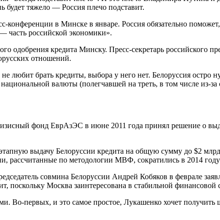
нь будет тяжело — Россия плечо подставит.
-конференции в Минске в январе. Россия обязательно поможет,
 — часть российской экономики».
ого одобрения кредита Минску. Пресс-секретарь российского пр
лорусских отношений.
 не любит брать кредиты, выбора у него нет. Белоруссия остро
национальной валюты (полегчавшей на треть, в том числе из-за 
ризисный фонд ЕврАзЭС в июне 2011 года принял решение о выд
этапную выдачу Белоруссии кредита на общую сумму до $2 млрд
и, рассчитанные по методологии МВФ, сократились в 2014 году 
Председатель совмина Белоруссии Андрей Кобяков в феврале зая
чит, поскольку Москва заинтересована в стабильной финансовой 
ми. Во-первых, и это самое простое, Лукашенко хочет получит