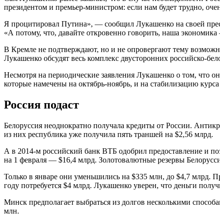
президентом и премьер-министром: если нам будет трудно, оче
Я процитировал Путина», — сообщил Лукашенко на своей пресс
«А потому, что, давайте откровенно говорить, наша экономика
В Кремле не подтверждают, но и не опровергают тему возможн
Лукашенко обсудят весь комплекс двусторонних российско-бе
Несмотря на периодические заявления Лукашенко о том, что он
которые намечены на октябрь-ноябрь, и на стабилизацию курса 
Россия подаст
Белоруссия неоднократно получала кредиты от России. Антик
из них республика уже получила пять траншей на $2,56 млрд.
А в 2014-м российский банк ВТБ одобрил предоставление и по
на 1 февраля — $16,4 млрд. Золотовалютные резервы Белорусси
Только в январе они уменьшились на $335 млн, до $4,7 млрд. 
году потребуется $4 млрд. Лукашенко уверен, что деньги полу
Минск предполагает выбраться из долгов несколькими способа
млн.