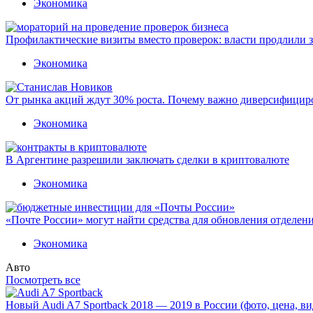
Экономика
Профилактические визиты вместо проверок: власти продлили 
Экономика
От рынка акций ждут 30% роста. Почему важно диверсифицир
Экономика
В Аргентине разрешили заключать сделки в криптовалюте
Экономика
«Почте России» могут найти средства для обновления отделен
Экономика
Авто
Посмотреть все
Новый Audi A7 Sportback 2018 — 2019 в России (фото, цена, ви