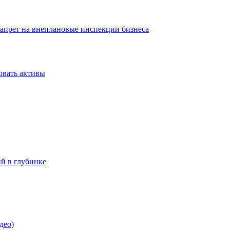
запрет на внеплановые инспекции бизнеса
овать активы
ий в глубинке
део)