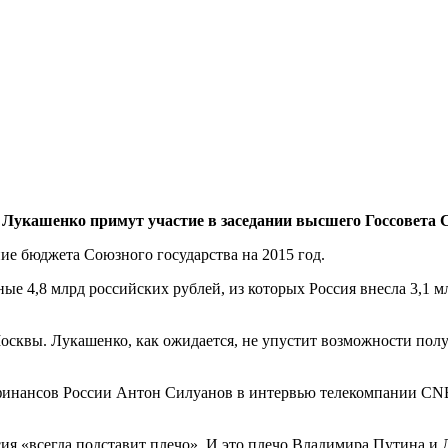
Лукашенко примут участие в заседании высшего Госсовета С
ие бюджета Союзного государства на 2015 год.
ые 4,8 млрд российских рублей, из которых Россия внесла 3,1 м
сквы. Лукашенко, как ожидается, не упустит возможности получ
финансов России Антон Силуанов в интервью телекомпании CNBC
ссия «всегда подставит плечо». И это плечо Владимира Путина и