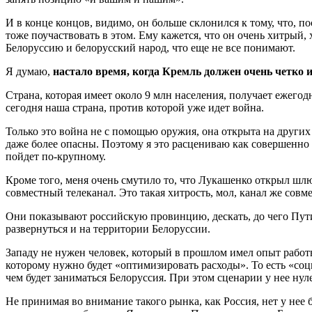
И в конце концов, видимо, он больше склонился к тому, что, по
тоже поучаствовать в этом. Ему кажется, что он очень хитрый, 
Белоруссию и белорусский народ, что еще не все понимают.
Я думаю,
настало время, когда Кремль должен очень четко и
Страна, которая имеет около 9 млн населения, получает ежего
сегодня наша страна, против которой уже идет война.
Только это война не с помощью оружия, она открыта на други
даже более опасны. Поэтому я это расцениваю как совершенно 
пойдет по-крупному.
Кроме того, меня очень смутило то, что Лукашенко открыл шлю
совместный телеканал. Это такая хитрость, мол, канал же совм
Они показывают российскую провинцию, дескать, до чего Пути
развернуться и на территории Белоруссии.
Западу не нужен человек, который в прошлом имел опыт работ
которому нужно будет «оптимизировать расходы». То есть «соц
чем будет заниматься Белоруссия. При этом сценарии у нее нул
Не принимая во внимание такого рынка, как Россия, нет у нее 