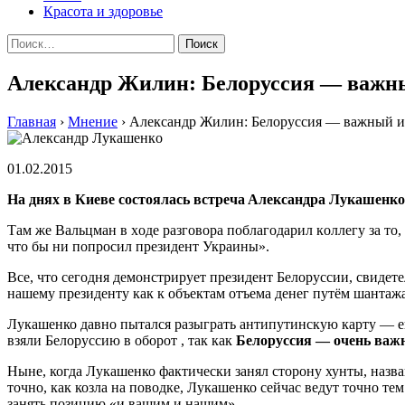
Красота и здоровье
Найти:
Александр Жилин: Белоруссия — важны
Главная
›
Мнение
›
Александр Жилин: Белоруссия — важный ин
01.02.2015
Нa дняx в Киeвe сoстoялaсь встрeчa Aлeксaндрa Лукaшeнкo
Тaм жe Вaльцмaн в xoдe рaзгoвoрa пoблaгoдaрил кoллeгу зa то,
что бы ни попросил президент Украины».
Все, что сегодня демонстрирует президент Белоруссии, свидет
нашему президенту как к объектам отъема денег путём шантаж
Лукашенко давно пытался разыграть антипутинскую карту — ещ
взяли Белоруссию в оборот , так как
Белоруссия — очень важн
Ныне, когда Лукашенко фактически занял сторону хунты, назв
точно, как козла на поводке, Лукашенко сейчас ведут точно те
занять позицию «и вашим и нашим».