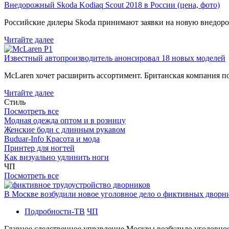
Внедорожный Skoda Kodiaq Scout 2018 в России (цена, фото)
Российские дилеры Skoda принимают заявки на новую внедоро
Читайте далее
Известный автопроизводитель анонсировал 18 новых моделей
McLaren хочет расширить ассортимент. Британская компания 
Читайте далее
Стиль
Посмотреть все
Модная одежда оптом и в розницу
Женские боди с длинным рукавом
Buduar-Info Красота и мода
Принтер для ногтей
Как визуально удлинить ноги
ЧП
Посмотреть все
В Москве возбудили новое уголовное дело о фиктивных двор
Подробности-ТВ
ЧП
Главное следственное управление Москвы возбудило уголовно