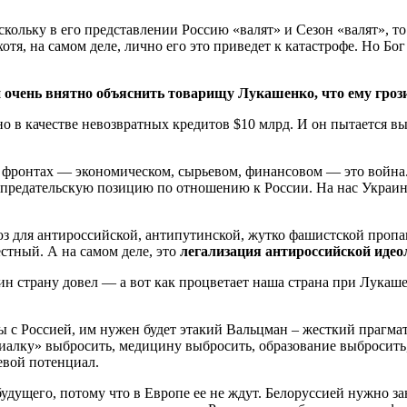
скольку в его представлении Россию «валят» и Сезон «валят», то
хотя, на самом деле, лично его это приведет к катастрофе. Но Бо
 очень внятно объяснить товарищу Лукашенко, что ему грозит
дно в качестве невозвратных кредитов $10 млрд. И он пытается 
х фронтах — экономическом, сырьевом, финансовом — это война.
предательскую позицию по отношению к России. На нас Украина 
з для антироссийской, антипутинской, жутко фашистской пропага
естный. А на самом деле, это
легализация антироссийской идео
н страну довел — а вот как процветает наша страна при Лукаш
ы с Россией, им нужен будет этакий Вальцман – жесткий прагма
иалку» выбросить, медицину выбросить, образование выбросить, 
евой потенциал.
будущего, потому что в Европе ее не ждут. Белоруссией нужно з