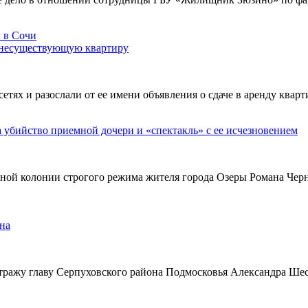
 несуществующую квартиру
х и разослали от ее имени объявления о сдаче в аренду кварти
а убийство приемной дочери и «спектакль» с ее исчезновением
ьной колонии строгого режима жителя города Озеры Романа Чер
на
тражу главу Серпуховского района Подмосковья Александра Ше