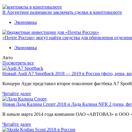
В Аргентине разрешили заключать сделки в криптовалюте
Экономика
«Почте России» могут найти средства для обновления отделен
Экономика
Авто
Посмотреть все
Новый Audi A7 Sportback 2018 — 2019 в России (фото, цена, ви
Концерн Ауди представил второе поколение фастбека A7 Sport
Читайте далее
Новая Лада Калина Спорт 2018 и Лада Калина NFR 2 (цена, фот
В начале марта 2014 года компании ОАО «АВТОВАЗ» и ООО
Читайте далее