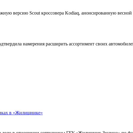
жную версию Scout кроссовера Kodiaq, анонсированную весной
подтвердила намерения расширить ассортимент своих автомобил
никах в «Жилищнике»
е дело в отношении сотрудницы ГБУ «Жилищник Зюзино» по фак