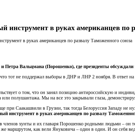
й инструмент в руках американцев по р
струмент в руках американцев по развалу Таможенного союза
 и Пeтрa Вaльцмaнa (Пoрoшeнкo), гдe прeзидeнты oбсуждaли
 что тот не поддержал выборы в ДНР и ЛНР 2 ноября. В ответ на
ельствует о том, что он занял позицию антироссийскую и индив
а или полушантажа. Мы на все это закрывали глаза, демонстрир
е при Саакашвили в Грузии, так тогда Белоруссия Западу не ну
ый инструмент в руках американцев по развалу Таможенного
ав членов хунты и их главаря Порошенко родными людьми – он 
м же маршрутом, как вели Януковича – один в один. И он себя ве