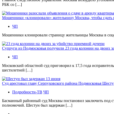
РБК со […]
Мошенники «клонировали» жительницу Москвы, чтобы сдать
ЧП
Мошенники клонировали страницу жительницы Москвы в соцсетя
Супруги из Подмосковья получили 23 года колонии на двоих з
ЧП
Московский областной суд приговорил к 17,5 года исправител
шестилетней […]
Суд арестовал главу Серпуховского района Подмосковья Шесту
Подробности-ТВ
ЧП
Басманный районный суд Москвы постановил заключить под с
полномочий. Шестун был задержан […]