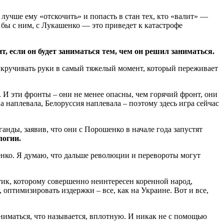
 лучше ему «отскочить» и попасть в стан тех, кто «валит» —
г бы с ним, с Лукашенко — это приведет к катастрофе
, если он будет заниматься тем, чем он решил заниматься.
выкручивать руки в самый тяжелый момент, который переживает
 И эти фронты – они не менее опасны, чем горячий фронт, они
наплевала, Белоруссия наплевала – поэтому здесь игра сейчас
нды, заявив, что они с Порошенко в начале года запустят
логии.
енко. Я думаю, что дальше революции и перевороты могут
тик, которому совершенно неинтересен коренной народ,
оптимизировать издержки – все, как на Украине. Вот и все,
аниматься, что называется, вплотную. И никак не с помощью