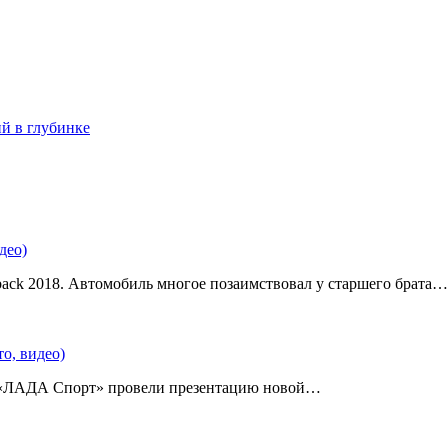
ий в глубинке
део)
back 2018. Автомобиль многое позаимствовал у старшего брата…
о, видео)
 «ЛАДА Спорт» провели презентацию новой…