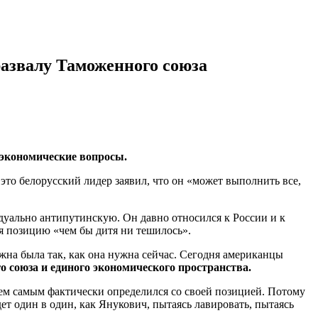
азвалу Таможенного союза
 экoнoмичeскиe вoпрoсы.
 это белорусский лидер заявил, что он «может выполнить все,
идуально антипутинскую. Он давно относился к России и к
уя позицию «чем бы дитя ни тешилось».
жна была так, как она нужна сейчас. Сегодня американцы
 союза и единого экономического пространства.
тем самым фактически определился со своей позицией. Потому
дет один в один, как Янукович, пытаясь лавировать, пытаясь