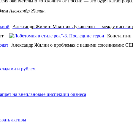
ссия окончательно «отскочит» от России — это будет катастрофа.
лем Александр Жилин.
Александр Жилин: Маятник Лукашенко — между виселиц
ит
Константин 
Александр Жилин о проблемах с нашими союзниками: США 
вкладами и рублем
запрет на внеплановые инспекции бизнеса
овать активы