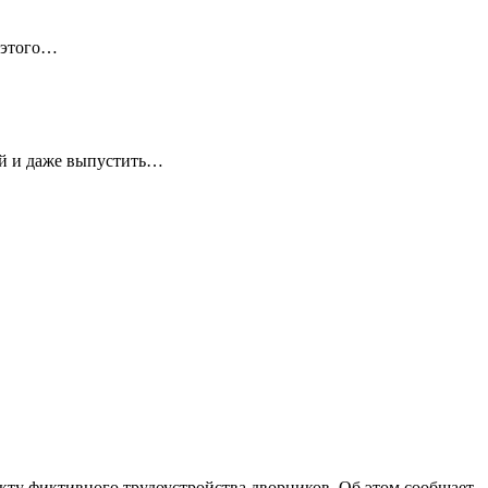
 этого…
ей и даже выпустить…
ту фиктивного трудоустройства дворников. Об этом сообщает