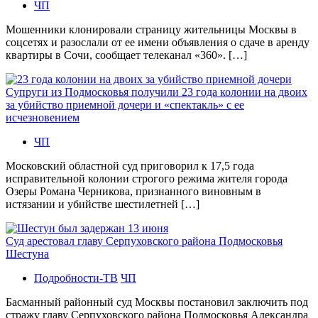
ЧП
Мошенники клонировали страницу жительницы Москвы в
соцсетях и разослали от ее имени объявления о сдаче в аренду
квартиры в Сочи, сообщает телеканал «360». […]
Супруги из Подмосковья получили 23 года колонии на двоих
за убийство приемной дочери и «спектакль» с ее
исчезновением
ЧП
Московский областной суд приговорил к 17,5 года
исправительной колонии строгого режима жителя города
Озеры Романа Черникова, признанного виновным в
истязании и убийстве шестилетней […]
Суд арестовал главу Серпуховского района Подмосковья
Шестуна
Подробности-ТВ
ЧП
Басманный районный суд Москвы постановил заключить под
стражу главу Серпуховского района Подмосковья Александра