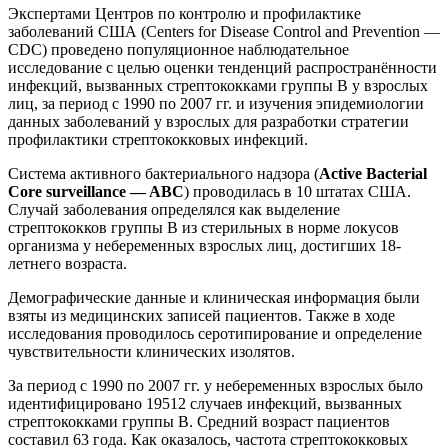
Экспертами Центров по контролю и профилактике
заболеваний США (Centers for Disease Control and Prevention —
CDC) проведено популяционное наблюдательное
исследование с целью оценки тенденций распространённости
инфекций, вызванных стрептококками группы В у взрослых
лиц, за период с 1990 по 2007 гг. и изучения эпидемиологии
данных заболеваний у взрослых для разработки стратегии
профилактики стрептококковых инфекций.
Система активного бактериального надзора (
Active Bacterial
Core surveillance — ABC
) проводилась в 10 штатах США.
Случай заболевания определялся как выделение
стрептококков группы В из стерильных в норме локусов
организма у небеременных взрослых лиц, достигших 18-
летнего возраста.
Демографические данные и клиническая информация были
взяты из медицинских записей пациентов. Также в ходе
исследования проводилось серотипирование и определение
чувствительности клинических изолятов.
За период с 1990 по 2007 гг. у небеременных взрослых было
идентифицировано 19512 случаев инфекций, вызванных
стрептококками группы В. Средний возраст пациентов
составил 63 года. Как оказалось, частота стрептококковых