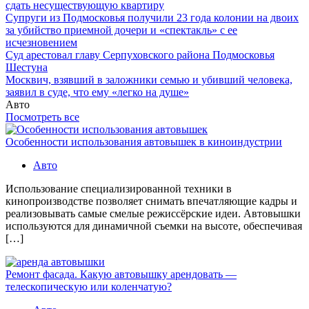
сдать несуществующую квартиру
Супруги из Подмосковья получили 23 года колонии на двоих
за убийство приемной дочери и «спектакль» с ее
исчезновением
Суд арестовал главу Серпуховского района Подмосковья
Шестуна
Москвич, взявший в заложники семью и убивший человека,
заявил в суде, что ему «легко на душе»
Авто
Посмотреть все
Особенности использования автовышек в киноиндустрии
Авто
Использование специализированной техники в
кинопроизводстве позволяет снимать впечатляющие кадры и
реализовывать самые смелые режиссёрские идеи. Автовышки
используются для динамичной съемки на высоте, обеспечивая
[…]
Ремонт фасада. Какую автовышку арендовать —
телескопическую или коленчатую?