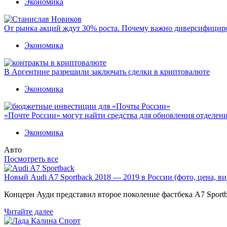
Экономика
От рынка акций ждут 30% роста. Почему важно диверсифицир
Экономика
В Аргентине разрешили заключать сделки в криптовалюте
Экономика
«Почте России» могут найти средства для обновления отделен
Экономика
Авто
Посмотреть все
Новый Audi A7 Sportback 2018 — 2019 в России (фото, цена, ви
Концерн Ауди представил второе поколение фастбека A7 Sport
Читайте далее