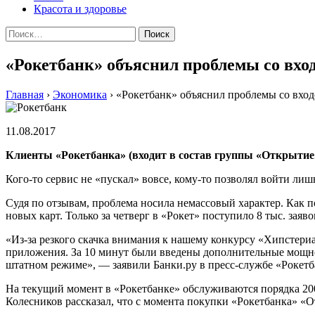
Красота и здоровье
Найти:
«Рокетбанк» объяснил проблемы со вхо
Главная
›
Экономика
›
«Рокетбанк» объяснил проблемы со вход
11.08.2017
Клиенты «Рокетбанка» (входит в состав группы «Открытие»)
Кого-то сервис не «пускал» вовсе, кому-то позволял войти лиш
Судя по отзывам, проблема носила немассовый характер. Как 
новых карт. Только за четверг в «Рокет» поступило 8 тыс. заяво
«Из-за резкого скачка внимания к нашему конкурсу «Хипстериад
приложения. За 10 минут были введены дополнительные мощнос
штатном режиме», — заявили Банки.ру в пресс-службе «Рокетб
На текущий момент в «Рокетбанке» обслуживаются порядка 200
Колесников рассказал, что с момента покупки «Рокетбанка» «