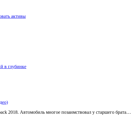
овать активы
ий в глубинке
део)
back 2018. Автомобиль многое позаимствовал у старшего брата…