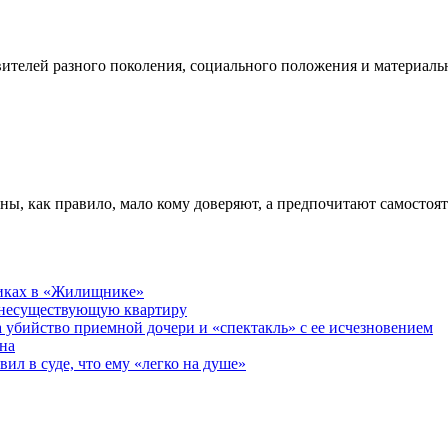
телей разного поколения, социального положения и материальн
ны, как правило, мало кому доверяют, а предпочитают самостоя
никах в «Жилищнике»
 несуществующую квартиру
а убийство приемной дочери и «спектакль» с ее исчезновением
на
ил в суде, что ему «легко на душе»