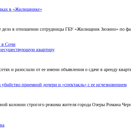
никах в «Жилищнике»
е дело в отношении сотрудницы ГБУ «Жилищник Зюзино» по фак
 несуществующую квартиру
х и разослали от ее имени объявления о сдаче в аренду кварти
а убийство приемной дочери и «спектакль» с ее исчезновением
ьной колонии строгого режима жителя города Озеры Романа Чер
на