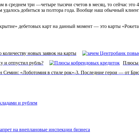
 в среднем три —четыре тысячи счетов в месяц, то сейчас это 
м удалось добиться за полтора года. Вообще наш обычный клиент
крытие» дебетовых карт на данный момент — это карты «Рокета
о количеству новых заявок на карты
у и отпустил рубль?
Плюсы 
н Семин: «Лоботомия в стиле рок»-3. Последние герои — от Брю
вкладами и рублем
запрет на внеплановые инспекции бизнеса