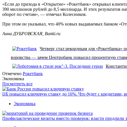
«Если до прихода в «Открытие» «Рокетбанк» открывал клиентам
390 миллионов рублей до 8,5 миллиарда. И этих результатов на
оборот по счетам», — отмечал Колесников.
При этом он указывал, что 40% новых выдаваемых банком «От
Анна ДУБРОВСКАЯ, Banki.ru
Четверг стал рекордным для «Рокетбанка» п
воровства — зачем Центробанк повысил процентную ставк
Константи
Отмечено
Рокетбанк
Экономика
Посмотреть все
ЦБ повысил ключевую ставку до 16%. Что будет с кредитами, 
Экономика
Профилактические визиты вместо проверок: власти продлили 