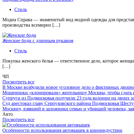
Стиль
Модна Справа — знаменитый вид модной одежды для представи
производства всемирно […]
Женские боди с длинным рукавом
Стиль
Покупка женского белья — ответственное дело, которое женщи
[…]
ЧП
Посмотреть все
В Москве возбудили новое уголовное дело о фиктивных двор
Мошенники «клонировали» жительницу Москвы, чтобы сдать
Супруги из Подмосковья получили 23 года колонии на двоих з
Суд арестовал главу Серпуховского района Подмосковья Шесту
Москвич, взявший в заложники семью и убивший человека, заяв
Авто
Посмотреть все
Особенности использования автовышек в киноиндустрии