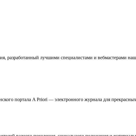
ия, разработанный лучшими специалистами и вебмастерами наше
кого портала A Priori — электронного журнала для прекрасных 
телей разного поколения, социального положения и материальн