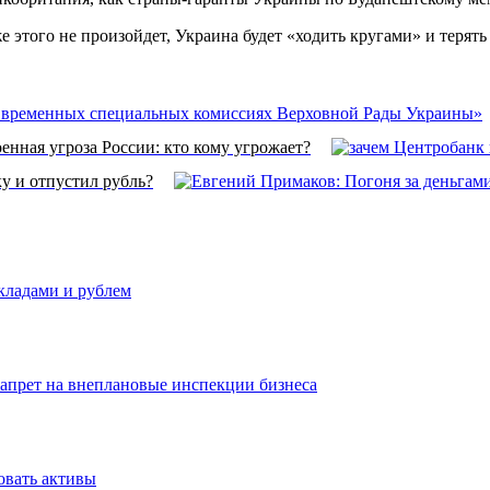
 этого не произойдет, Украина будет «ходить кругами» и терять
енная угроза России: кто кому угрожает?
у и отпустил рубль?
вкладами и рублем
запрет на внеплановые инспекции бизнеса
овать активы