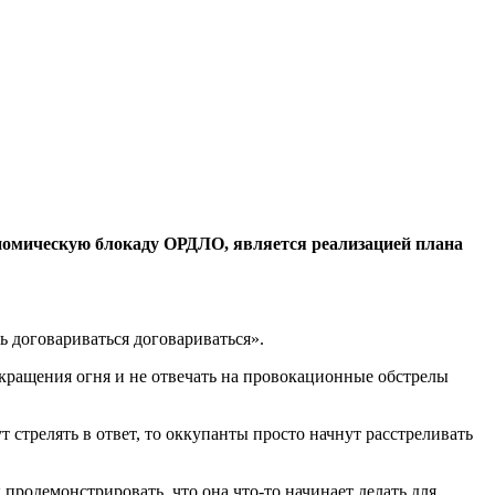
номическую блокаду ОРДЛО, является реализацией плана
ь договариваться договариваться».
кращения огня и не отвечать на провокационные обстрелы
 стрелять в ответ, то оккупанты просто начнут расстреливать
продемонстрировать, что она что-то начинает делать для