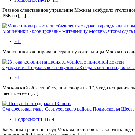
Главное следственное управление Москвы возбудило уголовно
РБК со […]
Мошенники «клонировали» жительницу Москвы, чтобы сдать
ЧП
Мошенники клонировали страницу жительницы Москвы в соцсетя
Супруги из Подмосковья получили 23 года колонии на двоих з
ЧП
Московский областной суд приговорил к 17,5 года исправител
шестилетней […]
Суд арестовал главу Серпуховского района Подмосковья Шесту
Подробности-ТВ
ЧП
Басманный районный суд Москвы постановил заключить под с
полномочий. Шестун был задержан […]