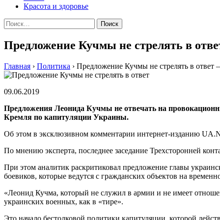
Красота и здоровье
Найти:
Предложение Кучмы не стрелять в отве
Главная
›
Политика
›
Предложение Кучмы не стрелять в ответ 
09.06.2019
Предложения Леонида Кучмы не отвечать на провокационны
Кремля по капитуляции Украины.
Об этом в эксклюзивном комментарии интернет-изданию UA.N
По мнению эксперта, последнее заседание Трехсторонней конт
При этом аналитик раскритиковал предложение главы украинс
боевиков, которые ведутся с гражданских объектов на времен
«Леонид Кучма, который не служил в армии и не имеет отношен
украинских военных, как в «тире».
Это начало бестолковой политики капитуляции, которой действ