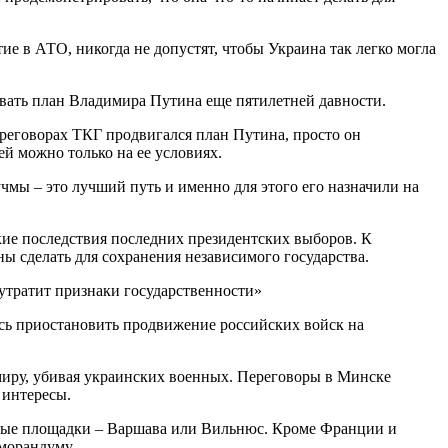
е в АТО, никогда не допустят, чтобы Украина так легко могла
ать план Владимира Путина еще пятилетней давности.
реговорах ТКГ продвигался план Путина, просто он
й можно только на ее условиях.
учмы – это лучший путь и именно для этого его назначили на
кие последствия последних президентских выборов. К
ы сделать для сохранения независимого государства.
 утратит признаки государственности»
ось приостановить продвижение российских войск на
 миру, убивая украинских военных. Переговоры в Минске
 интересы.
рные площадки – Варшава или Вильнюс. Кроме Франции и
морандуму.