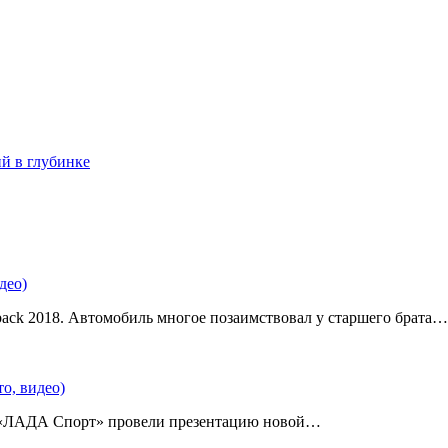
ий в глубинке
део)
back 2018. Автомобиль многое позаимствовал у старшего брата…
о, видео)
 «ЛАДА Спорт» провели презентацию новой…