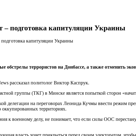
т – подготовка капитуляции Украины
– подготовка капитуляции Украины
е обстрелы террористов на Донбассе, а также отменить эко
ews рассказал политолог Виктор Каспрук.
актной группы (ТКГ) в Минске является попыткой сторон «начат
кой делегации на переговорах Леонида Кучмы ввести режим пре
но оккупированных территориях.
ия к военному делу, не понимает, что если силы ООС перестанут
ующая власть хочет прикрыться перед своим электоратом, чтобы 