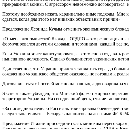
прекращения войны. С агрессором невозможно договориться, ес
Поэтому необходимо искать кардинально иные подходы. Мне каж
сдаться, когда для этого нет никаких объективных причин»
Предложение Леонида Кучмы отменить экономическую блокаду
«Отмена экономической блокады ОРДЛО – это реализация плана
формулировался другими словами и терминами, каждый раз под
Если Украина хочет капитулировать, а затем снова отдавать ро
нынешнюю должность. Однако большинство украинских патриот
Единственное, что Украине придется заплатить гораздо больши
сожалению украинское общество оказалось не готовым к реальн
Договариваться с Россией можно на равных, а договариваться с
Эксперт также убежден, что Минский формат мирных переговор
территорию Украины. На сегодняшний день, считает аналитик
«За последнюю неделю Россия активизировала боевые действия
следует заканчивать – Беларусь нашпигована агентами ФСБ РФ
Предложение Италии присоединиться к минским переговорам 
Германии, к переговорам должны присоединиться США и Вели