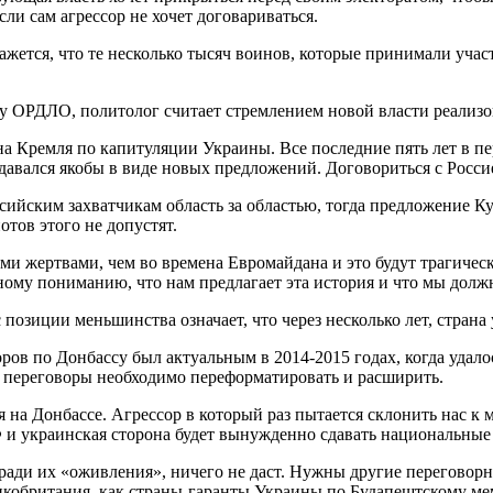
ли сам агрессор не хочет договариваться.
ется, что те несколько тысяч воинов, которые принимали участи
 ОРДЛО, политолог считает стремлением новой власти реализов
 Кремля по капитуляции Украины. Все последние пять лет в пе
авался якобы в виде новых предложений. Договориться с Россие
ссийским захватчикам область за областью, тогда предложение К
ов этого не допустят.
ми жертвами, чем во времена Евромайдана и это будут трагичес
ому пониманию, что нам предлагает эта история и что мы должн
 позиции меньшинства означает, что через несколько лет, страна
ов по Донбассу был актуальным в 2014-2015 годах, когда удал
, переговоры необходимо переформатировать и расширить.
 на Донбассе. Агрессор в который раз пытается склонить нас к
 и украинская сторона будет вынужденно сдавать национальные
ради их «оживления», ничего не даст. Нужны другие перегово
кобритания, как страны-гаранты Украины по Будапештскому ме