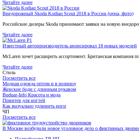
Читайте далее
Внедорожный Skoda Kodiaq Scout 2018 в России (цена, фото)
Российские дилеры Skoda принимают заявки на новую внедоро
Читайте далее
Известный автопроизводитель анонсировал 18 новых моделей
McLaren хочет расширить ассортимент. Британская компания 
Читайте далее
Стиль
Посмотреть все
Модная одежда оптом и в розницу
Женские боди с длинным рукавом
Buduar-Info Красота и мода
Принтер для ногтей
Как визуально удлинить ноги
ЧП
Посмотреть все
В Москве возбудили новое уголовное дело о фиктивных двор
Подробности-ТВ
ЧП