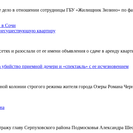
е дело в отношении сотрудницы ГБУ «Жилищник Зюзино» по фак
 несуществующую квартиру
х и разослали от ее имени объявления о сдаче в аренду кварти
а убийство приемной дочери и «спектакль» с ее исчезновением
ьной колонии строгого режима жителя города Озеры Романа Чер
на
тражу главу Серпуховского района Подмосковья Александра Ше