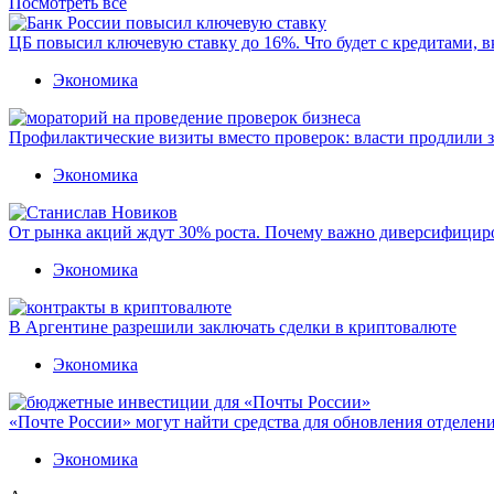
Посмотреть все
ЦБ повысил ключевую ставку до 16%. Что будет с кредитами, 
Экономика
Профилактические визиты вместо проверок: власти продлили 
Экономика
От рынка акций ждут 30% роста. Почему важно диверсифицир
Экономика
В Аргентине разрешили заключать сделки в криптовалюте
Экономика
«Почте России» могут найти средства для обновления отделен
Экономика