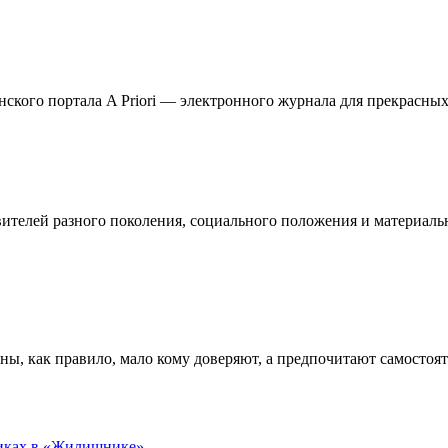
кого портала A Priori — электронного журнала для прекрасных 
телей разного поколения, социального положения и материальн
ны, как правило, мало кому доверяют, а предпочитают самостоя
никах в «Жилищнике»