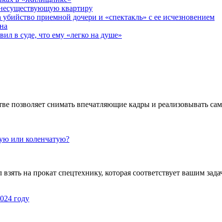
 несуществующую квартиру
а убийство приемной дочери и «спектакль» с ее исчезновением
на
ил в суде, что ему «легко на душе»
ве позволяет снимать впечатляющие кадры и реализовывать са
кую или коленчатую?
взять на прокат спецтехнику, которая соответствует вашим задач
024 году