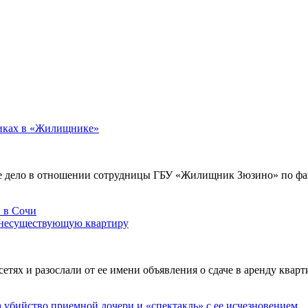
никах в «Жилищнике»
е дело в отношении сотрудницы ГБУ «Жилищник Зюзино» по фак
 несуществующую квартиру
х и разослали от ее имени объявления о сдаче в аренду кварти
а убийство приемной дочери и «спектакль» с ее исчезновением