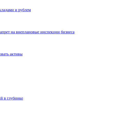
вкладами и рублем
запрет на внеплановые инспекции бизнеса
овать активы
ий в глубинке