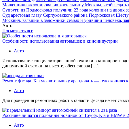
Мошенники «клонировали» жительницу Москвы, чтобы сдать
Супруги из Подмосковья получили 23 года колонии на двоих з
Суд арестовал главу Серпуховского района Подмосковья Шесту
Москвич, взявший в заложники семью и убивший человека, заяв
Авто
Посмотреть все
Особенности использования автовышек в киноиндустрии
Авто
Использование специализированной техники в кинопроизводст
динамичной съемки на высоте, обеспечивая […]
Ремонт фасада. Какую автовышку арендовать — телескопичес
Авто
Для проведения ремонтных работ в области фасада имеет смысл 
Россияне лишатся половины новинок от Toyota, Kia и BMW в 2
Авто