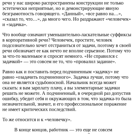
речи у нас широко распространены конструкции не только
эстетически неприятные, но и демонстрирующие явную
безграмотность говорящего. «Данный», «все равно на…»,
«сказал то, что…», да много чего. Но раздражают «человечек»
и «задачка».
Что вообще означают уменьшительно-ласкательные суффиксы
в корпоративной речи? Человечек, простите, человек
подсознательно хочет отстраниться от задачи, поэтому в своей
речи обозначает ее как нечто не вполне серьезное. Потому что
за что-то маленькое и спросят немного. «Не справился с
задачкой» — это совсем не то, что «провалил задание».
Равно как и поставить перед подчиненным «задачку» не
равно «озадачить подчиненного». Задачка лучше, потому что
она не является судьбоносной. Начальник всегда может
сказать: я вам зарплату плачу, а вы элементарные задачки
решить не можете. А подчиненный, в очередной раз допустив
ошибку, убедит себя и окружающих в том, что задачка-то была
незначительной, значит, и его профессиональное поражение
не имеет критических последствий.
То же относится и к «человечку».
В конце концов, работник — это еще не совсем