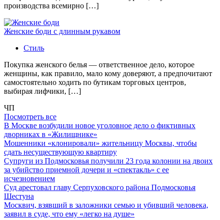
производства всемирно […]
Женские боди с длинным рукавом
Стиль
Покупка женского белья — ответственное дело, которое
женщины, как правило, мало кому доверяют, а предпочитают
самостоятельно ходить по бутикам торговых центров,
выбирая лифчики, […]
ЧП
Посмотреть все
В Москве возбудили новое уголовное дело о фиктивных
дворниках в «Жилищнике»
Мошенники «клонировали» жительницу Москвы, чтобы
сдать несуществующую квартиру
Супруги из Подмосковья получили 23 года колонии на двоих
за убийство приемной дочери и «спектакль» с ее
исчезновением
Суд арестовал главу Серпуховского района Подмосковья
Шестуна
Москвич, взявший в заложники семью и убивший человека,
заявил в суде, что ему «легко на душе»