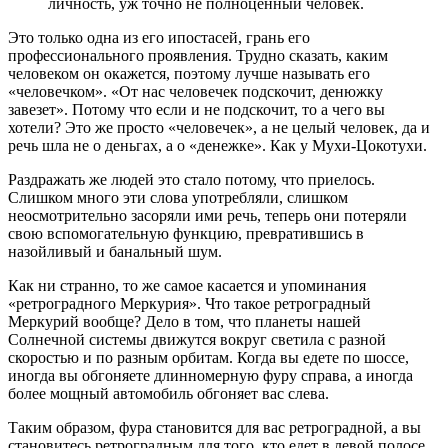
личность, уж точно не полноценный человек.
Это только одна из его ипостасей, грань его
профессионального проявления. Трудно сказать, каким
человеком он окажется, поэтому лучше называть его
«человечком». «От нас человечек подскочит, денюжку
завезет». Потому что если и не подскочит, то а чего вы
хотели? Это же просто «человечек», а не целый человек, да и
речь шла не о деньгах, а о «денежке». Как у Мухи-Цокотухи.
Раздражать же людей это стало потому, что приелось.
Слишком много эти слова употребляли, слишком
неосмотрительно засоряли ими речь, теперь они потеряли
свою вспомогательную функцию, превратившись в
назойливый и банальный шум.
Как ни странно, то же самое касается и упоминания
«ретроградного Меркурия». Что такое ретроградный
Меркурий вообще? Дело в том, что планеты нашей
Солнечной системы движутся вокруг светила с разной
скоростью и по разным орбитам. Когда вы едете по шоссе,
иногда вы обгоняете длинномерную фуру справа, а иногда
более мощный автомобиль обгоняет вас слева.
Таким образом, фура становится для вас ретроградной, а вы
становитесь ретроградным для того, кто едет в левой полосе.