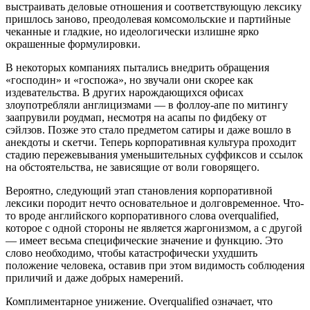
выстраивать деловые отношения и соответствующую лексику
пришлось заново, преодолевая комсомольские и партийные
чеканные и гладкие, но идеологически излишне ярко
окрашенные формулировки.
В некоторых компаниях пытались внедрить обращения
«господин» и «госпожа», но звучали они скорее как
издевательства. В других нарождающихся офисах
злоупотребляли англицизмами — в фоллоу-апе по митингу
заапрувили роудмап, несмотря на асапы по фидбеку от
сэйлзов. Позже это стало предметом сатиры и даже вошло в
анекдоты и скетчи. Теперь корпоративная культура проходит
стадию пережевывания уменьшительных суффиксов и ссылок
на обстоятельства, не зависящие от воли говорящего.
Вероятно, следующий этап становления корпоративной
лексики породит нечто основательное и долговременное. Что-
то вроде английского корпоративного слова overqualified,
которое с одной стороны не является жаргонизмом, а с другой
— имеет весьма специфические значение и функцию. Это
слово необходимо, чтобы катастрофически ухудшить
положение человека, оставив при этом видимость соблюдения
приличий и даже добрых намерений.
Комплиментарное унижение. Overqualified означает, что