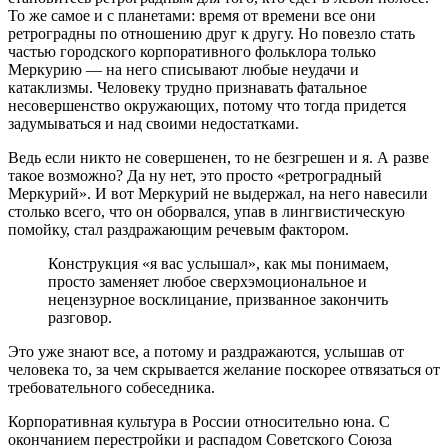
То же самое и с планетами: время от времени все они
ретроградны по отношению друг к другу. Но повезло стать
частью городского корпоративного фольклора только
Меркурию — на него списывают любые неудачи и
катаклизмы. Человеку трудно признавать фатальное
несовершенство окружающих, потому что тогда придется
задумываться и над своими недостатками.
Ведь если никто не совершенен, то не безгрешен и я. А разве
такое возможно? Да ну нет, это просто «ретроградный
Меркурий». И вот Меркурий не выдержал, на него навесили
столько всего, что он оборвался, упав в лингвистическую
помойку, стал раздражающим речевым фактором.
Конструкция «я вас услышал», как мы понимаем,
просто заменяет любое сверхэмоциональное и
нецензурное восклицание, призванное закончить
разговор.
Это уже знают все, а потому и раздражаются, услышав от
человека то, за чем скрывается желание поскорее отвязаться от
требовательного собеседника.
Корпоративная культура в России относительно юна. С
окончанием перестройки и распадом Советского Союза