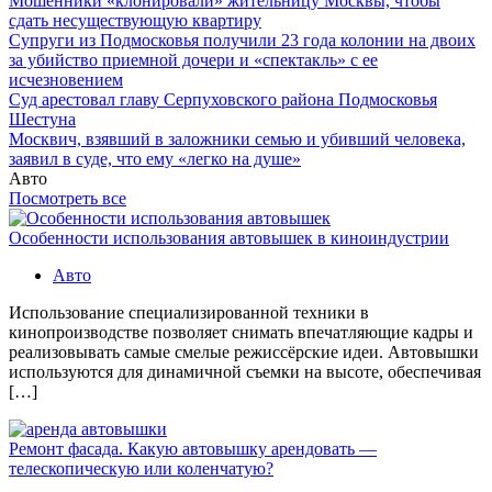
Мошенники «клонировали» жительницу Москвы, чтобы
сдать несуществующую квартиру
Супруги из Подмосковья получили 23 года колонии на двоих
за убийство приемной дочери и «спектакль» с ее
исчезновением
Суд арестовал главу Серпуховского района Подмосковья
Шестуна
Москвич, взявший в заложники семью и убивший человека,
заявил в суде, что ему «легко на душе»
Авто
Посмотреть все
Особенности использования автовышек в киноиндустрии
Авто
Использование специализированной техники в
кинопроизводстве позволяет снимать впечатляющие кадры и
реализовывать самые смелые режиссёрские идеи. Автовышки
используются для динамичной съемки на высоте, обеспечивая
[…]
Ремонт фасада. Какую автовышку арендовать —
телескопическую или коленчатую?