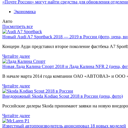
«Почте России» могут найти средства для обновления отделен
Экономика
Авто
Посмотреть все
Новый Audi A7 Sportback 2018 — 2019 в России (фото, цена, ви
Концерн Ауди представил второе поколение фастбека A7 Sport
Читайте далее
Новая Лада Калина Спорт 2018 и Лада Калина NFR 2 (цена, фот
В начале марта 2014 года компании ОАО «АВТОВАЗ» и ООО
Читайте далее
Внедорожный Skoda Kodiaq Scout 2018 в России (цена, фото)
Российские дилеры Skoda принимают заявки на новую внедоро
Читайте далее
Известный автопроизводитель анонсировал 18 новых моделей