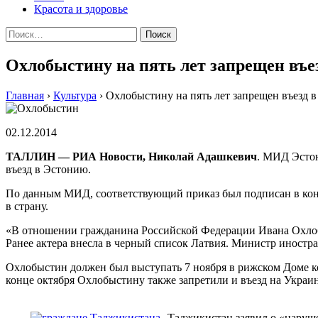
Красота и здоровье
Найти:
Охлобыстину на пять лет запрещен въе
Главная
›
Культура
›
Охлобыстину на пять лет запрещен въезд 
02.12.2014
ТАЛЛИН — РИА Новости, Николай Адашкевич
. МИД Эстон
въезд в Эстонию.
По данным МИД, соответствующий приказ был подписан в конц
в страну.
«В отношении гражданина Российской Федерации Ивана Охлобыс
Ранее актера внесла в черный список Латвия. Министр иностр
Охлобыстин должен был выступать 7 ноября в рижском Доме к
конце октября Охлобыстину также запретили и въезд на Украин
Таджикистан заявил о «наруш