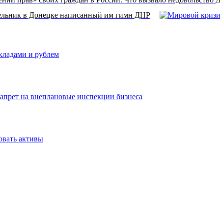
ельник в Донецке написанный им гимн ДНР
вкладами и рублем
запрет на внеплановые инспекции бизнеса
овать активы