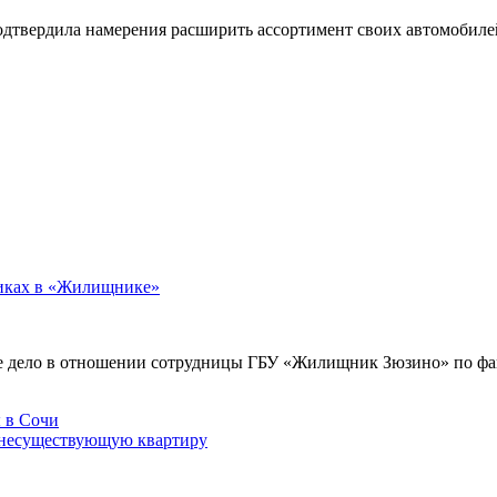
подтвердила намерения расширить ассортимент своих автомобил
никах в «Жилищнике»
е дело в отношении сотрудницы ГБУ «Жилищник Зюзино» по фак
 несуществующую квартиру