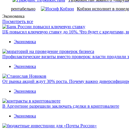
рентабельно
Кобзон исполнит в понед
Экономика
Посмотреть все
ЦБ повысил ключевую ставку до 16%. Что будет с кредитами, 
Экономика
Профилактические визиты вместо проверок: власти продлили 
Экономика
От рынка акций ждут 30% роста. Почему важно диверсифицир
Экономика
В Аргентине разрешили заключать сделки в криптовалюте
Экономика