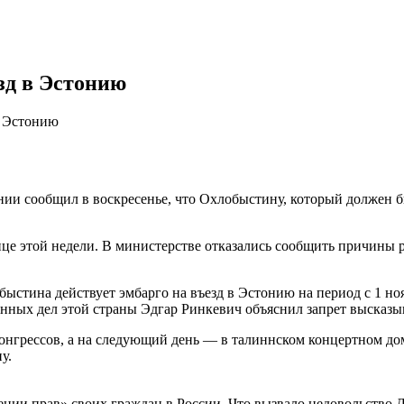
зд в Эстонию
в Эстонию
ии сообщил в воскресенье, что Охлобыстину, который должен б
е этой недели. В министерстве отказались сообщить причины р
тина действует эмбарго на въезд в Эстонию на период с 1 нояб
анных дел этой страны Эдгар Ринкевич объяснил запрет высказ
онгрессов, а на следующий день — в талиннском концертном до
у.
ении прав» своих граждан в России. Что вызвало недовольство 