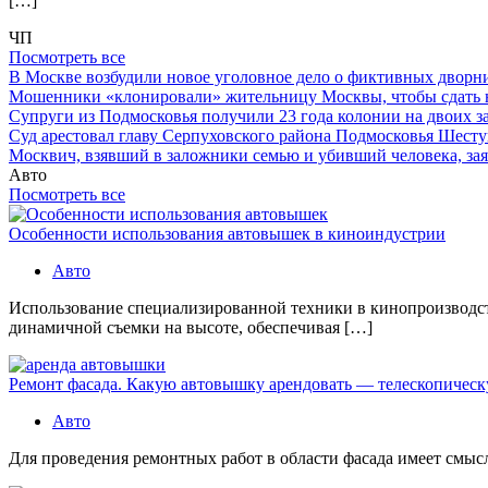
[…]
ЧП
Посмотреть все
В Москве возбудили новое уголовное дело о фиктивных двор
Мошенники «клонировали» жительницу Москвы, чтобы сдать
Супруги из Подмосковья получили 23 года колонии на двоих з
Суд арестовал главу Серпуховского района Подмосковья Шесту
Москвич, взявший в заложники семью и убивший человека, заяв
Авто
Посмотреть все
Особенности использования автовышек в киноиндустрии
Авто
Использование специализированной техники в кинопроизводст
динамичной съемки на высоте, обеспечивая […]
Ремонт фасада. Какую автовышку арендовать — телескопичес
Авто
Для проведения ремонтных работ в области фасада имеет смысл 