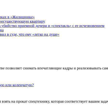
никах в «Жилищнике»
 несуществующую квартиру
а убийство приемной дочери и «спектакль» с ее исчезновением
на
ил в суде, что ему «легко на душе»
ве позволяет снимать впечатляющие кадры и реализовывать са
кую или коленчатую?
взять на прокат спецтехнику, которая соответствует вашим задач