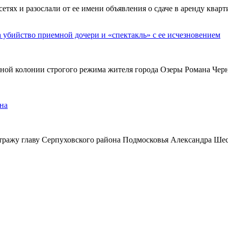
х и разослали от ее имени объявления о сдаче в аренду кварти
а убийство приемной дочери и «спектакль» с ее исчезновением
ьной колонии строгого режима жителя города Озеры Романа Чер
на
тражу главу Серпуховского района Подмосковья Александра Ше