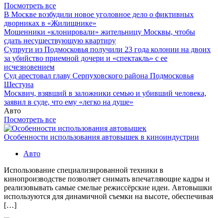
Посмотреть все
В Москве возбудили новое уголовное дело о фиктивных
дворниках в «Жилищнике»
Мошенники «клонировали» жительницу Москвы, чтобы
сдать несуществующую квартиру
Супруги из Подмосковья получили 23 года колонии на двоих
за убийство приемной дочери и «спектакль» с ее
исчезновением
Суд арестовал главу Серпуховского района Подмосковья
Шестуна
Москвич, взявший в заложники семью и убивший человека,
заявил в суде, что ему «легко на душе»
Авто
Посмотреть все
Особенности использования автовышек в киноиндустрии
Авто
Использование специализированной техники в
кинопроизводстве позволяет снимать впечатляющие кадры и
реализовывать самые смелые режиссёрские идеи. Автовышки
используются для динамичной съемки на высоте, обеспечивая
[…]