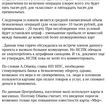
ограничения по величине операции (скорее всего это будет
пять тысяч руб. для «классики» и пятнадцать тысяч для
премиальных.
Следующим условием является средний ежемесячный объем
безналичных операций (для «классики» 10 тысяч рублей, для
премиальных – 20 тысяч). При несоблюдении этих условий
будет установлен штраф – уменьшение прибыли от комиссий
между банками до комиссий более низкоуровневых карт
. Данная тема горячо обсуждалась на встрече членов данного
проекта и вызвало большое возмущение. Но НСПК обещала
не злоупотреблять к штрафным санкциям. И т.к. документ еще
не утвержден, НСПК пока не хотят его комментировать.
По словам А.Обаева, главы НП НПС, необходимо
стимулировать банки к безналичному обороту, однако,
возможно эта мера и не своевременна, т.к. люди в основном
пользуются картами при оплате товаров и услуг, а не снимают
деньги в банкоматах.
По данным Центробанка, население мало использует карты в
магазинах. Поэтому Обаева считает, что введение порогов
возможно только при повышении известности карты «Мир».