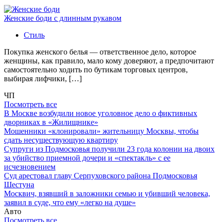
Женские боди с длинным рукавом
Стиль
Покупка женского белья — ответственное дело, которое
женщины, как правило, мало кому доверяют, а предпочитают
самостоятельно ходить по бутикам торговых центров,
выбирая лифчики, […]
ЧП
Посмотреть все
В Москве возбудили новое уголовное дело о фиктивных
дворниках в «Жилищнике»
Мошенники «клонировали» жительницу Москвы, чтобы
сдать несуществующую квартиру
Супруги из Подмосковья получили 23 года колонии на двоих
за убийство приемной дочери и «спектакль» с ее
исчезновением
Суд арестовал главу Серпуховского района Подмосковья
Шестуна
Москвич, взявший в заложники семью и убивший человека,
заявил в суде, что ему «легко на душе»
Авто
Посмотреть все