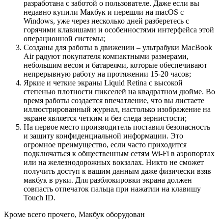
разработана с заботой о пользователе. Даже если вы
недавно купили Макбук и перешли на macOS с
Windows, уже через несколько дней разберетесь с
горячими клавишами и особенностями интерфейса этой
операционной системы;
Созданы для работы в движении – ультрабуки MacBook
Air радуют покупателя компактными размерами,
небольшим весом и батареями, которые обеспечивают
непрерывную работу на протяжении 15-20 часов;
Яркие и четкие экраны Liquid Retina с высокой
степенью плотности пикселей на квадратном дюйме. Во
время работы создается впечатление, что вы листаете
иллюстрированный журнал, настолько изображение на
экране является четким и без следа зернистости;
На первое место производитель поставил безопасность
и защиту конфиденциальной информации. Это
огромное преимущество, если часто приходится
подключаться к общественным сетям Wi-Fi в аэропортах
или на железнодорожных вокзалах. Никто не сможет
получить доступ к вашим данным даже физически взяв
макбук в руки. Для разблокировки экрана должен
совпасть отпечаток пальца при нажатии на клавишу
Touch ID.
Кроме всего прочего, Макбук оборудован