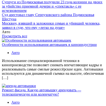
Супруги из Подмосковья получили 23 года колонии на двоих
за убийство приемной дочери и «спектакль» с ее
исчезновением
Суд арестовал главу Серпуховского района Подмосковья
Шестуна
Москвич, взявший в заложники семью и убивший человека,
заявил в суде, что ему «легко на душе»
Авто
Посмотреть все
Особенности использования автовышек в киноиндустрии
Авто
Использование специализированной техники в
кинопроизводстве позволяет снимать впечатляющие кадры и
реализовывать самые смелые режиссёрские идеи. Автовышки
используются для динамичной съемки на высоте, обеспечивая
[…]
Ремонт фасада. Какую автовышку арендовать —
телескопическую или коленчатую?
Авто