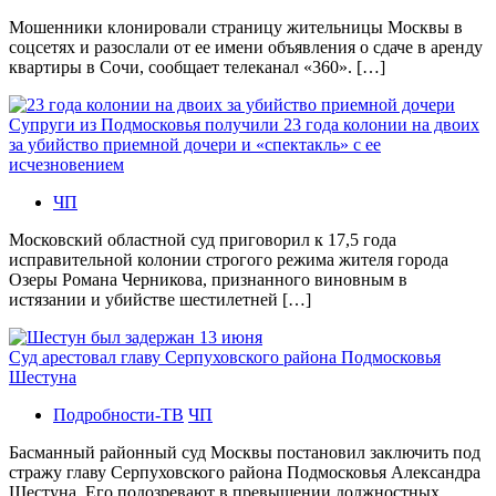
Мошенники клонировали страницу жительницы Москвы в
соцсетях и разослали от ее имени объявления о сдаче в аренду
квартиры в Сочи, сообщает телеканал «360». […]
Супруги из Подмосковья получили 23 года колонии на двоих
за убийство приемной дочери и «спектакль» с ее
исчезновением
ЧП
Московский областной суд приговорил к 17,5 года
исправительной колонии строгого режима жителя города
Озеры Романа Черникова, признанного виновным в
истязании и убийстве шестилетней […]
Суд арестовал главу Серпуховского района Подмосковья
Шестуна
Подробности-ТВ
ЧП
Басманный районный суд Москвы постановил заключить под
стражу главу Серпуховского района Подмосковья Александра
Шестуна. Его подозревают в превышении должностных