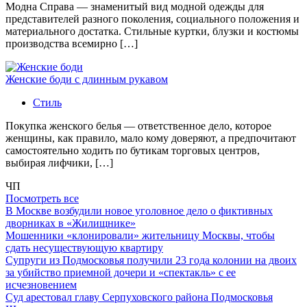
Модна Справа — знаменитый вид модной одежды для
представителей разного поколения, социального положения и
материального достатка. Стильные куртки, блузки и костюмы
производства всемирно […]
Женские боди с длинным рукавом
Стиль
Покупка женского белья — ответственное дело, которое
женщины, как правило, мало кому доверяют, а предпочитают
самостоятельно ходить по бутикам торговых центров,
выбирая лифчики, […]
ЧП
Посмотреть все
В Москве возбудили новое уголовное дело о фиктивных
дворниках в «Жилищнике»
Мошенники «клонировали» жительницу Москвы, чтобы
сдать несуществующую квартиру
Супруги из Подмосковья получили 23 года колонии на двоих
за убийство приемной дочери и «спектакль» с ее
исчезновением
Суд арестовал главу Серпуховского района Подмосковья