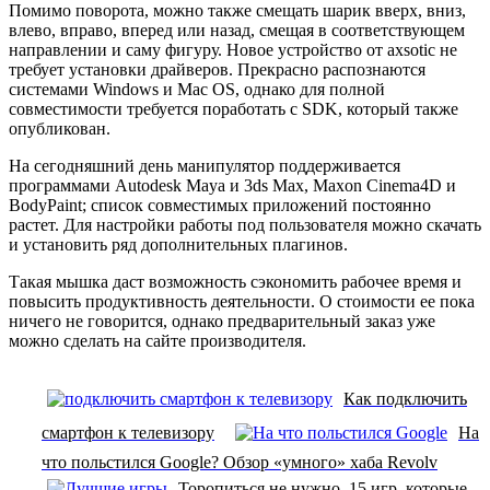
Помимо поворота, можно также смещать шарик вверх, вниз,
влево, вправо, вперед или назад, смещая в соответствующем
направлении и саму фигуру. Новое устройство от axsotic не
требует установки драйверов. Прекрасно распознаются
системами Windows и Mac OS, однако для полной
совместимости требуется поработать с SDK, который также
опубликован.
На сегодняшний день манипулятор поддерживается
программами Autodesk Maya и 3ds Max, Maxon Cinema4D и
BodyPaint; список совместимых приложений постоянно
растет. Для настройки работы под пользователя можно скачать
и установить ряд дополнительных плагинов.
Такая мышка даст возможность сэкономить рабочее время и
повысить продуктивность деятельности. О стоимости ее пока
ничего не говорится, однако предварительный заказ уже
можно сделать на сайте производителя.
Как подключить
смартфон к телевизору
На
что польстился Google? Обзор «умного» хаба Revolv
Торопиться не нужно. 15 игр, которые