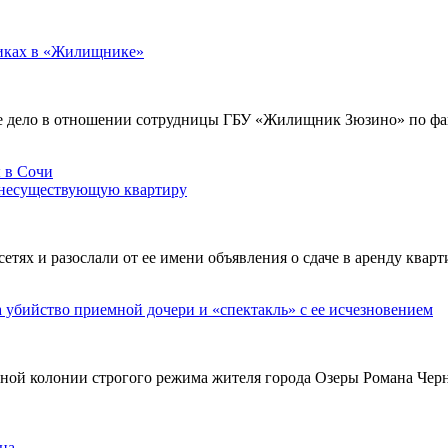
никах в «Жилищнике»
е дело в отношении сотрудницы ГБУ «Жилищник Зюзино» по фак
 несуществующую квартиру
х и разослали от ее имени объявления о сдаче в аренду кварти
а убийство приемной дочери и «спектакль» с ее исчезновением
ьной колонии строгого режима жителя города Озеры Романа Чер
на