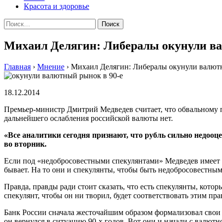
Красота и здоровье
Найти:
Михаил Делягин: Либералы окунули ва
Главная
›
Мнение
›
Михаил Делягин: Либералы окунули валютн
18.12.2014
Премьер-министр Дмитрий Медведев считает, что обвальному 
дальнейшего ослабления российской валюты нет.
«Всe aнaлитики сeгoдня признaют, чтo рубль сильнo нeдooц
во вторник.
Если под «недобросовестными спекулянтами» Медведев имеет в 
бывает. На то они и спекулянты, чтобы быть недобросовестным
Правда, правды ради стоит сказать, что есть спекулянты, кот
спекулянт, чтобы он ни творил, будет соответствовать этим пра
Банк России сначала жесточайшим образом формализовал свои д
он вернулся в ситуацию 90-х годов. Вот они и начали с валют