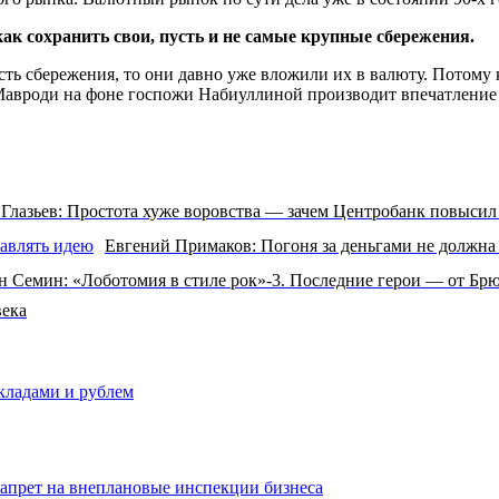
ак сохранить свои, пусть и не самые крупные сбережения.
сть сбережения, то они давно уже вложили их в валюту. Потому 
 Мавроди на фоне госпожи Набиуллиной производит впечатление 
 Глазьев: Простота хуже воровства — зачем Центробанк повысил
Евгений Примаков: Погоня за деньгами не должна
н Семин: «Лоботомия в стиле рок»-3. Последние герои — от Брю
века
вкладами и рублем
запрет на внеплановые инспекции бизнеса