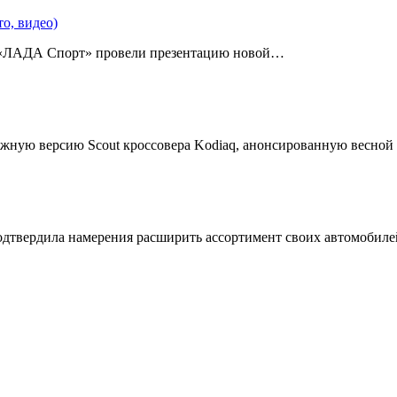
о, видео)
 «ЛАДА Спорт» провели презентацию новой…
жную версию Scout кроссовера Kodiaq, анонсированную весной
подтвердила намерения расширить ассортимент своих автомобил