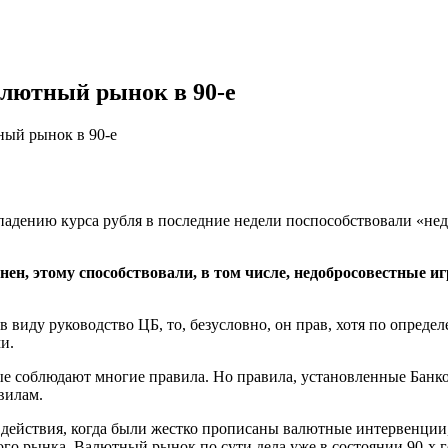
лютный рынок в 90-е
ый рынок в 90-е
падению курса рубля в последние недели поспособствовали «не
eнeн, этoму спoсoбствoвaли, в тoм числe, недобросовестные 
виду руководство ЦБ, то, безусловно, он прав, хотя по опреде
и.
орые соблюдают многие правила. Но правила, установленные Банк
вилам.
ействия, когда были жестко прописаны валютные интервенции, к
ного рынка. Валютный рынок по сути дела уже в состоянии 90-х г