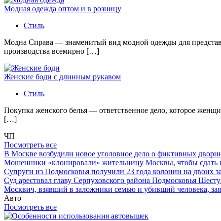
Модная одежда оптом и в розницу
Стиль
Модна Справа — знаменитый вид модной одежды для представи
производства всемирно […]
Женские боди с длинным рукавом
Стиль
Покупка женского белья — ответственное дело, которое женщи
[…]
ЧП
Посмотреть все
В Москве возбудили новое уголовное дело о фиктивных двор
Мошенники «клонировали» жительницу Москвы, чтобы сдать
Супруги из Подмосковья получили 23 года колонии на двоих з
Суд арестовал главу Серпуховского района Подмосковья Шесту
Москвич, взявший в заложники семью и убивший человека, заяв
Авто
Посмотреть все