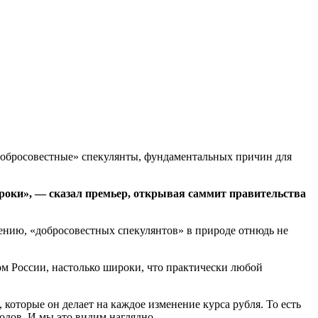
добросовестные» спекулянты, фундаментальных причин для
игроки», — сказал премьер, открывая саммит правительства
лению, «добросовестных спекулянтов» в природе отнюдь не
ом России, настолько широки, что практически любой
оторые он делает на каждое изменение курса рубля. То есть
одов. И мы это видим наглядно.