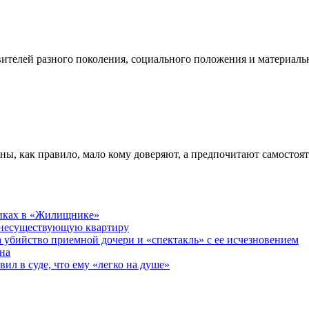
телей разного поколения, социального положения и материальн
ны, как правило, мало кому доверяют, а предпочитают самостоя
никах в «Жилищнике»
 несуществующую квартиру
а убийство приемной дочери и «спектакль» с ее исчезновением
на
ил в суде, что ему «легко на душе»