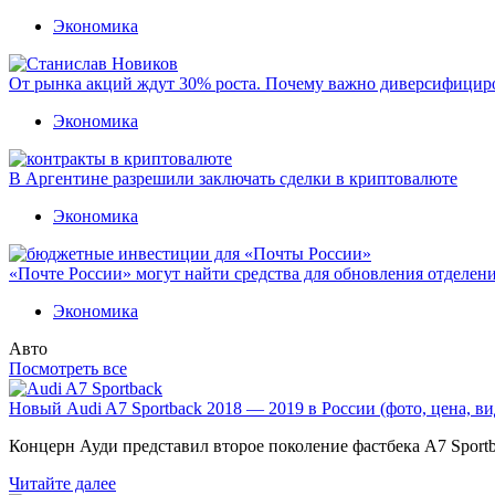
Экономика
От рынка акций ждут 30% роста. Почему важно диверсифицир
Экономика
В Аргентине разрешили заключать сделки в криптовалюте
Экономика
«Почте России» могут найти средства для обновления отделен
Экономика
Авто
Посмотреть все
Новый Audi A7 Sportback 2018 — 2019 в России (фото, цена, ви
Концерн Ауди представил второе поколение фастбека A7 Sport
Читайте далее