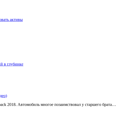
овать активы
ий в глубинке
део)
back 2018. Автомобиль многое позаимствовал у старшего брата…